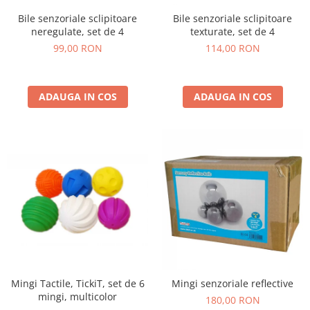
Stimulare olfactivă
Bile senzoriale sclipitoare
Bile senzoriale sclipitoare
Stimulare tactila
neregulate, set de 4
texturate, set de 4
Stimulare vizuala
99,00 RON
114,00 RON
Terapie de integrare senzorială
ADAUGA IN COS
ADAUGA IN COS
Mingi Tactile, TickiT, set de 6
Mingi senzoriale reflective
mingi, multicolor
180,00 RON