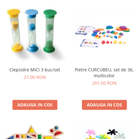
Wellness
Diverse jucarii educative
Apa si nisip
Dezvoltarea limbajului
Figurine
Mobilier gradinita
Montessori
Spații de joacă
Pietre CURCUBEU, set de 36,
Clepsidre MICI 3 buc/set
Educatie inovativa
multicolor
21,00 RON
Anatomie
201,00 RON
Comunicare
Dezvoltare timpurie
Experimente
ADAUGA IN COS
ADAUGA IN COS
Forme
Joc imaginativ
Jucării interactive
Lumina