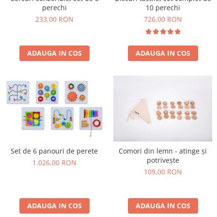
Jucarii de constructii
perechi
10 perechi
Puzzle
233,00 RON
726,00 RON
Dezvoltare cognitiva
Jocuri matematice
ADAUGA IN COS
ADAUGA IN COS
Jucării de sortare
Dezvoltare psihomotrica
Dezvoltare proprioceptiva
Dezvoltare vestibulara
Echilibru
Jucarii de echilibru
Mingi terapeutice
Module din burete
Set de 6 panouri de perete
Comori din lemn - atinge și
potrivește
Motricitate fina
1.026,00 RON
109,00 RON
Motricitate grosiera
Recunoasterea formelor
Saltele
ADAUGA IN COS
ADAUGA IN COS
Trasee de motricitate