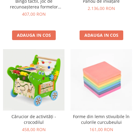
Bingo tactil, joc de
Panou de învățare
recunoașterea formelor
2.136,00 RON
geometrice
407,00 RON
ADAUGA IN COS
ADAUGA IN COS
Cărucior de activități -
Forme din lemn stivuibile în
crocodilul
culorile curcubeului
458,00 RON
161,00 RON