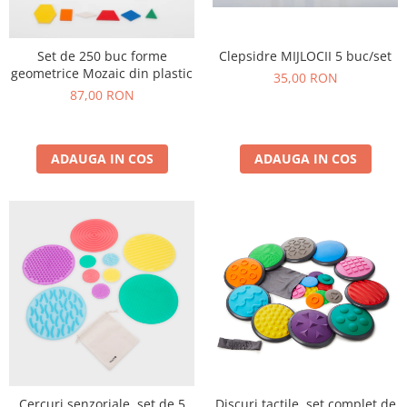
Plastilină
Vopsele
Biciclete si Triciclete
Clepsidre MIJLOCII 5 buc/set
Set de 250 buc forme
geometrice Mozaic din plastic
35,00 RON
Biciclete
87,00 RON
Accesorii
Biciclete VIKING
Biciclete Viking Challange
ADAUGA IN COS
ADAUGA IN COS
Biciclete Viking Explorer
Diverse
Triciclete
Camere Senzoriale
Amenajări camere senzoriale
Echipamente camere senzoriale
Oferte pentru Camere Senzoriale
Creativitate si indemanare
Cuburi și cărămizi
Instrumente muzicale
Cercuri senzoriale, set de 5
Discuri tactile, set complet de