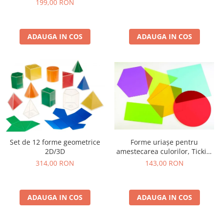
199,00 RON
ADAUGA IN COS
ADAUGA IN COS
Forme uriașe pentru
Set de 12 forme geometrice
amestecarea culorilor, TickiT,
2D/3D
set de 6 elemente, multicolor
143,00 RON
314,00 RON
ADAUGA IN COS
ADAUGA IN COS