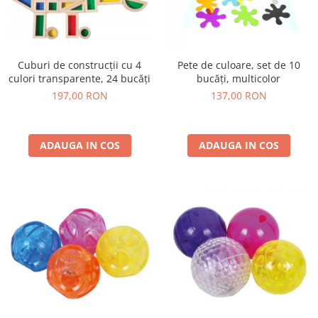
Lumini si culori
Magnetism
Matematica
Cuburi de construcții cu 4
Pete de culoare, set de 10
Pregătire pentru școală
culori transparente, 24 bucăți
bucăți, multicolor
Pregătirea scrierii de mână
197,00 RON
137,00 RON
Secventialitate
Sortare si numarare
Stiinte
ADAUGA IN COS
ADAUGA IN COS
Mărgele de călcat HAMA
Hama Maxi Sticks
Margele HAMA MAXI
Mărgele HAMA MIDI
Mărgele HAMA MINI
Perceperea timpului - TimeTimer
Stimulare senzoriala
Stimulare auditiva