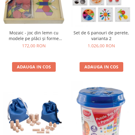
Mozaic - joc din lemn cu
Set de 6 panouri de perete,
modele pe plăci și forme
varianta 2
geometrice
172,00 RON
1.026,00 RON
ADAUGA IN COS
ADAUGA IN COS