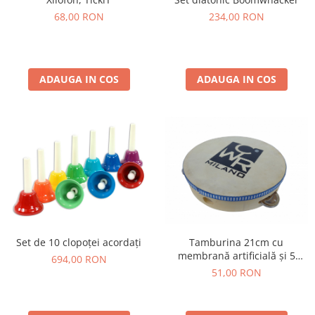
Stimulare olfactivă
68,00 RON
234,00 RON
Stimulare tactila
Stimulare vizuala
Terapie de integrare senzorială
ADAUGA IN COS
ADAUGA IN COS
Tamburina 21cm cu
Set de 10 clopoței acordați
membrană artificială și 5
694,00 RON
perechi de zurgălăi
51,00 RON