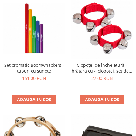
Set cromatic Boomwhackers -
Clopoțel de încheietură -
tuburi cu sunete
brățară cu 4 clopoței, set de 2
bucăți
151,00 RON
27,00 RON
ADAUGA IN COS
ADAUGA IN COS