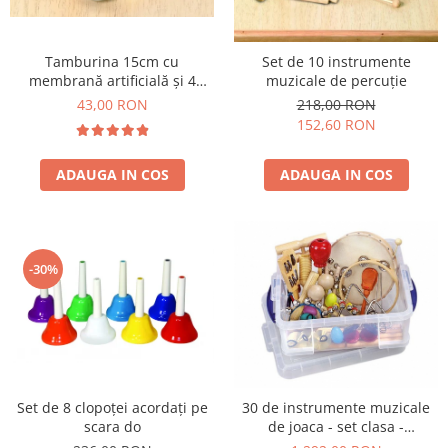
Plastilină
Vopsele
Biciclete si Triciclete
Tamburina 15cm cu
Set de 10 instrumente
membrană artificială și 4
muzicale de percuție
Biciclete
perechi de zurgălăi
43,00 RON
218,00 RON
Accesorii
152,60 RON
Biciclete VIKING
Biciclete Viking Challange
ADAUGA IN COS
ADAUGA IN COS
Biciclete Viking Explorer
Diverse
Triciclete
Camere Senzoriale
-30%
Amenajări camere senzoriale
Echipamente camere senzoriale
Oferte pentru Camere Senzoriale
Creativitate si indemanare
Set de 8 clopoței acordați pe
30 de instrumente muzicale
Cuburi și cărămizi
scara do
de joaca - set clasa -
Instrumente muzicale
ritmicitate