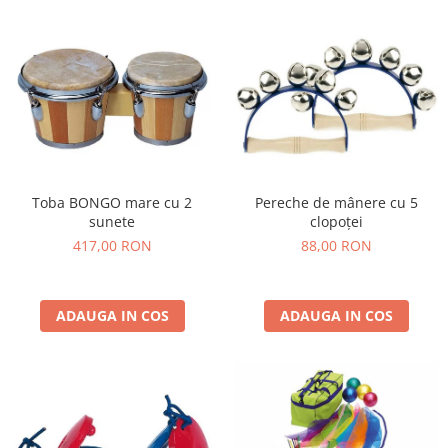
Wellness
Diverse jucarii educative
Apa si nisip
Dezvoltarea limbajului
Figurine
Mobilier gradinita
Montessori
Spații de joacă
Toba BONGO mare cu 2
Pereche de mânere cu 5
sunete
clopoței
Educatie inovativa
417,00 RON
88,00 RON
Anatomie
Comunicare
Dezvoltare timpurie
ADAUGA IN COS
ADAUGA IN COS
Experimente
Forme
Joc imaginativ
Jucării interactive
Lumina