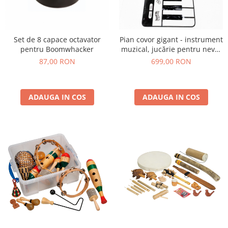
Set de 8 capace octavator
Pian covor gigant - instrument
pentru Boomwhacker
muzical, jucărie pentru nevoi
speciale
87,00 RON
699,00 RON
ADAUGA IN COS
ADAUGA IN COS