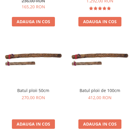
236,00 RON
1.292,00 RON
Jucarii de constructii
165,20 RON
Puzzle
Dezvoltare cognitiva
ADAUGA IN COS
ADAUGA IN COS
Jocuri matematice
Jucării de sortare
Dezvoltare psihomotrica
Dezvoltare proprioceptiva
Dezvoltare vestibulara
Echilibru
Jucarii de echilibru
Mingi terapeutice
Batul ploii 50cm
Batul ploii de 100cm
Module din burete
270,00 RON
412,00 RON
Motricitate fina
Motricitate grosiera
Recunoasterea formelor
Saltele
ADAUGA IN COS
ADAUGA IN COS
Trasee de motricitate