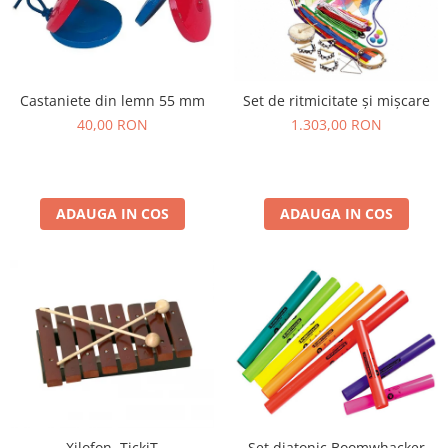
Lumini si culori
Magnetism
Matematica
Pregătire pentru școală
Castaniete din lemn 55 mm
Set de ritmicitate și mișcare
Pregătirea scrierii de mână
40,00 RON
1.303,00 RON
Secventialitate
Sortare si numarare
Stiinte
ADAUGA IN COS
ADAUGA IN COS
Mărgele de călcat HAMA
Hama Maxi Sticks
Margele HAMA MAXI
Mărgele HAMA MIDI
Mărgele HAMA MINI
Perceperea timpului - TimeTimer
Stimulare senzoriala
Stimulare auditiva
Xilofon, TickiT
Set diatonic Boomwhacker