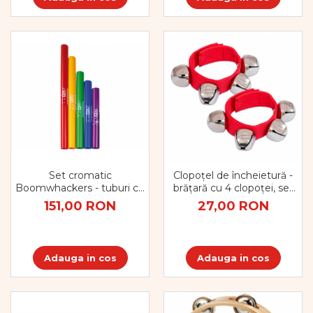
Set cromatic
Clopoțel de încheietură -
Boomwhackers - tuburi cu
brățară cu 4 clopoței, set
sunete
de 2 bucăți
151,00 RON
27,00 RON
Adauga in cos
Adauga in cos