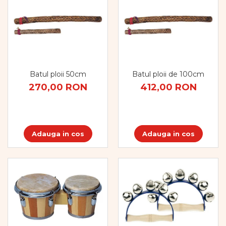
Dezvoltarea limbajului
Figurine
Mobilier gradinita
Montessori
Spații de joacă
Educatie inovativa
Batul ploii 50cm
Batul ploii de 100cm
Anatomie
270,00 RON
412,00 RON
Comunicare
Dezvoltare timpurie
Experimente
Forme
Adauga in cos
Adauga in cos
Joc imaginativ
Jucării interactive
Lumina
Lumini si culori
Magnetism
Matematica
Pregătire pentru școală