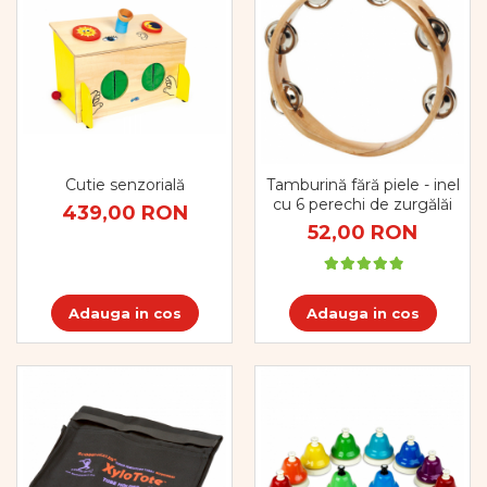
Cutie senzorială
Tamburină fără piele - inel
cu 6 perechi de zurgălăi
439,00 RON
52,00 RON
Adauga in cos
Adauga in cos