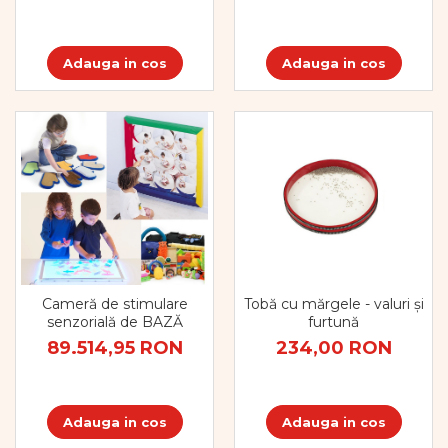
Adauga in cos
Adauga in cos
Cameră de stimulare
Tobă cu mărgele - valuri și
senzorială de BAZĂ
furtună
89.514,95 RON
234,00 RON
Adauga in cos
Adauga in cos