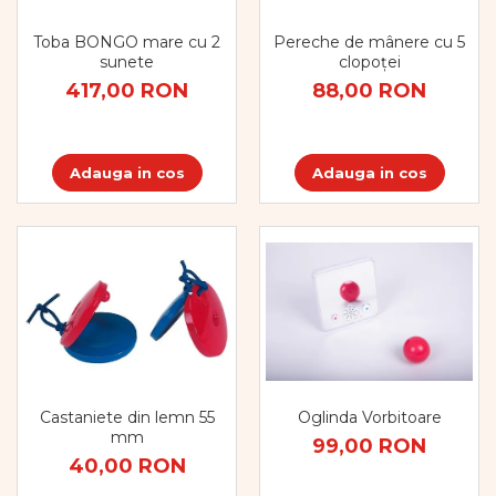
Pregătirea scrierii de mână
Secventialitate
Toba BONGO mare cu 2
Pereche de mânere cu 5
Sortare si numarare
sunete
clopoței
Stiinte
417,00 RON
88,00 RON
Mărgele de călcat HAMA
Hama Maxi Sticks
Margele HAMA MAXI
Adauga in cos
Adauga in cos
Mărgele HAMA MIDI
Mărgele HAMA MINI
Perceperea timpului -
TimeTimer
Stimulare senzoriala
Stimulare auditiva
Stimulare olfactivă
Stimulare tactila
Castaniete din lemn 55
Oglinda Vorbitoare
Stimulare vizuala
mm
99,00 RON
Terapie de integrare senzorială
40,00 RON