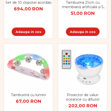
Tamburina 21cm cu
Set de 10 clopoței acordați
membrană artificială și 5
694,00 RON
perechi de zurgălăi
51,00 RON
Adauga in cos
Adauga in cos
Tamburină cu lumini
Proiector de valuri
oceanice cu difuzor
67,00 RON
202,00 RON