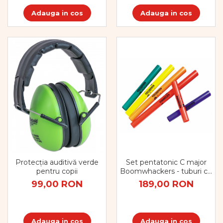
Adauga in cos
Adauga in cos
Protecția auditivă verde
Set pentatonic C major
pentru copii
Boomwhackers - tuburi cu
sunete
99,00 RON
189,00 RON
Adauga in cos
Adauga in cos