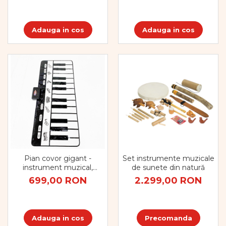
Adauga in cos
Adauga in cos
Pian covor gigant -
Set instrumente muzicale
instrument muzical,
de sunete din natură
jucărie pentru nevoi
699,00 RON
2.299,00 RON
speciale
Adauga in cos
Precomanda