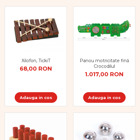
Panou motricitate fină
Xilofon, TickiT
Crocodilul
68,00 RON
1.017,00 RON
Adauga in cos
Adauga in cos