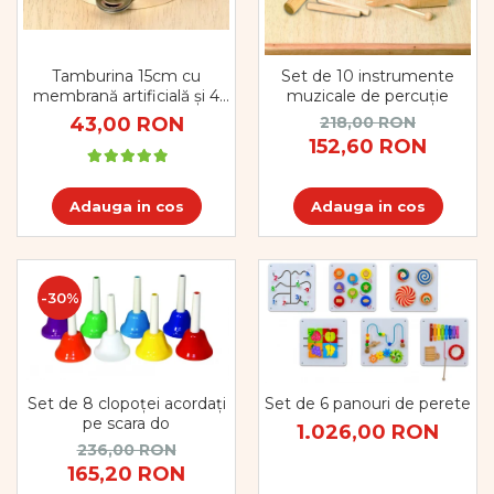
Vopsele
Biciclete si Triciclete
Biciclete
Tamburina 15cm cu
Set de 10 instrumente
Accesorii
membrană artificială și 4
muzicale de percuție
perechi de zurgălăi
Biciclete VIKING
43,00 RON
218,00 RON
Biciclete Viking Challange
152,60 RON
Biciclete Viking Explorer
Diverse
Adauga in cos
Adauga in cos
Triciclete
Camere Senzoriale
Amenajări camere senzoriale
-30%
Echipamente camere senzoriale
Oferte pentru Camere Senzoriale
Creativitate si indemanare
Cuburi și cărămizi
Set de 8 clopoței acordați
Set de 6 panouri de perete
pe scara do
Instrumente muzicale
1.026,00 RON
236,00 RON
Jucarii de constructii
165,20 RON
Puzzle