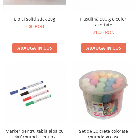
Plastilină
Vopsele
Biciclete si Triciclete
Lipici solid stick 20g
Plastilină 500 g 8 culori
asortate
Biciclete
7,00 RON
21,00 RON
Accesorii
Biciclete VIKING
ADAUGA IN COS
ADAUGA IN COS
Biciclete Viking Challange
Biciclete Viking Explorer
Diverse
Triciclete
Camere Senzoriale
Amenajări camere senzoriale
Echipamente camere senzoriale
Oferte pentru Camere Senzoriale
Creativitate si indemanare
Cuburi și cărămizi
Marker pentru tablă albă cu
Set de 20 crete colorate
Instrumente muzicale
vârf rotund, Heutink
rotunde groase