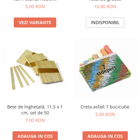
Jucarii de constructii
5,00 RON
16,00 RON
Puzzle
Dezvoltare cognitiva
VEZI VARIANTE
INDISPONIBIL
Jocuri matematice
Jucării de sortare
Dezvoltare psihomotrica
Dezvoltare proprioceptiva
Dezvoltare vestibulara
Echilibru
Jucarii de echilibru
Mingi terapeutice
Module din burete
Motricitate fina
Bețe de înghețată, 11,5 x 1
Creta asfalt 7 buc/cutie
Motricitate grosiera
cm, set de 50
5,00 RON
7,00 RON
Recunoasterea formelor
Saltele
ADAUGA IN COS
ADAUGA IN COS
Trasee de motricitate