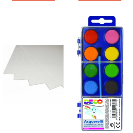
Wellness
Diverse jucarii educative
Apa si nisip
Dezvoltarea limbajului
Figurine
Mobilier gradinita
Montessori
Spații de joacă
Educatie inovativa
Anatomie
Comunicare
Dezvoltare timpurie
Experimente
Forme
Joc imaginativ
Jucării interactive
Lumina