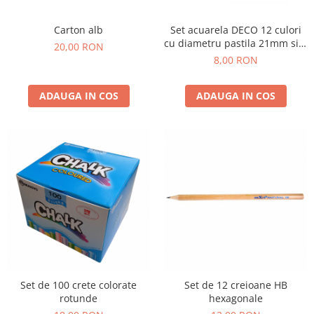
Lumini si culori
Carton alb
Set acuarela DECO 12 culori
Magnetism
cu diametru pastila 21mm si o
20,00 RON
Matematica
pensula de 4
8,00 RON
Pregătire pentru școală
Pregătirea scrierii de mână
ADAUGA IN COS
ADAUGA IN COS
Secventialitate
Sortare si numarare
Stiinte
Mărgele de călcat HAMA
Hama Maxi Sticks
Margele HAMA MAXI
Mărgele HAMA MIDI
Mărgele HAMA MINI
Perceperea timpului - TimeTimer
Stimulare senzoriala
Set de 100 crete colorate
Set de 12 creioane HB
Stimulare auditiva
rotunde
hexagonale