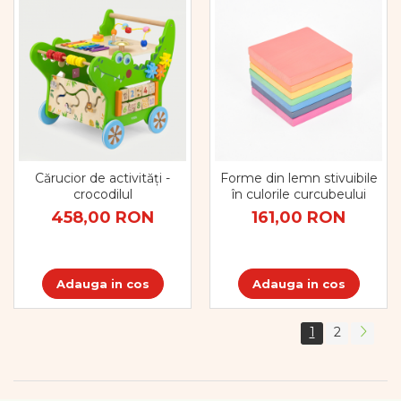
Cărucior de activități -
Forme din lemn stivuibile
crocodilul
în culorile curcubeului
458,00 RON
161,00 RON
Adauga in cos
Adauga in cos
1
2