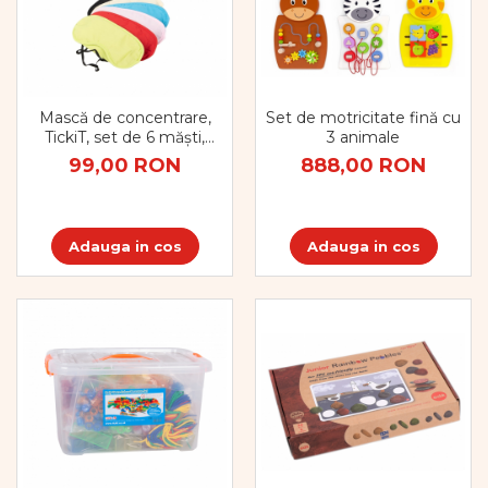
Set de motricitate fină cu
Mască de concentrare,
3 animale
TickiT, set de 6 măști,
multicolor
888,00 RON
99,00 RON
Adauga in cos
Adauga in cos