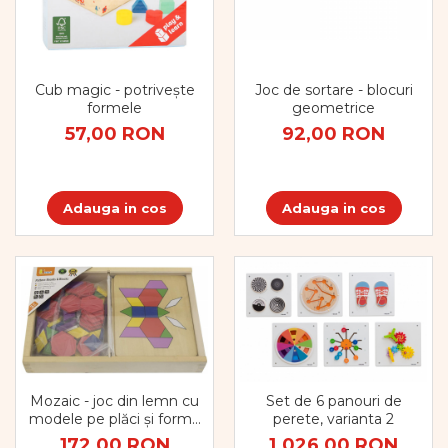
Cub magic - potrivește
Joc de sortare - blocuri
formele
geometrice
57,00 RON
92,00 RON
Adauga in cos
Adauga in cos
Mozaic - joc din lemn cu
Set de 6 panouri de
modele pe plăci și forme
perete, varianta 2
geometrice
172,00 RON
1.026,00 RON