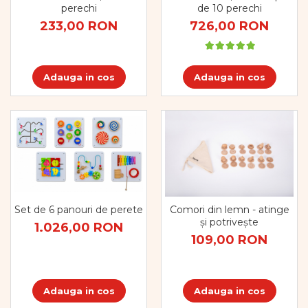
Dezvoltare cognitiva
perechi
de 10 perechi
233,00 RON
726,00 RON
Jocuri matematice
Jucării de sortare
Dezvoltare psihomotrica
Adauga in cos
Adauga in cos
Dezvoltare proprioceptiva
Dezvoltare vestibulara
Echilibru
Jucarii de echilibru
Mingi terapeutice
Module din burete
Motricitate fina
Motricitate grosiera
Set de 6 panouri de perete
Comori din lemn - atinge
Recunoasterea formelor
și potrivește
1.026,00 RON
Saltele
109,00 RON
Trasee de motricitate
Wellness
Diverse jucarii educative
Adauga in cos
Adauga in cos
Apa si nisip