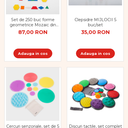
Vopsele
Biciclete si Triciclete
Biciclete
Clepsidre MIJLOCII 5
Set de 250 buc forme
Accesorii
buc/set
geometrice Mozaic din
plastic
Biciclete VIKING
35,00 RON
87,00 RON
Biciclete Viking Challange
Biciclete Viking Explorer
Diverse
Adauga in cos
Adauga in cos
Triciclete
Camere Senzoriale
Amenajări camere senzoriale
Echipamente camere senzoriale
Oferte pentru Camere Senzoriale
Creativitate si indemanare
Cuburi și cărămizi
Instrumente muzicale
Jucarii de constructii
Puzzle
Cercuri senzoriale, set de 5
Discuri tactile, set complet