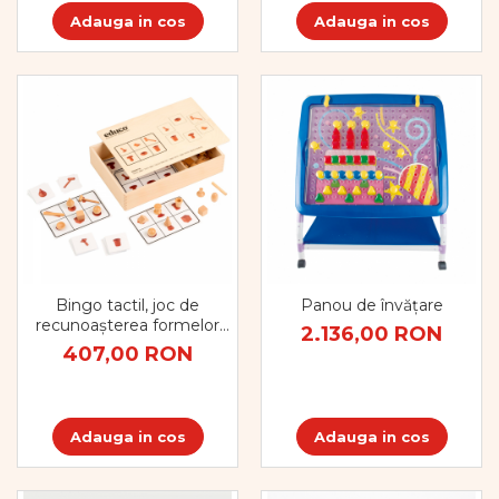
Adauga in cos
Adauga in cos
Bingo tactil, joc de
Panou de învățare
recunoașterea formelor
2.136,00 RON
geometrice
407,00 RON
Adauga in cos
Adauga in cos