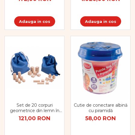
Adauga in cos
Adauga in cos
Set de 20 corpuri
Cutie de conectare albină
geometrice din lemn în
cu piramidă
saci
121,00 RON
58,00 RON