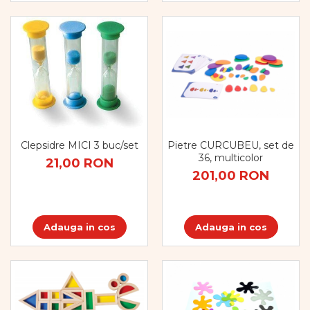
Dezvoltarea limbajului
Figurine
Mobilier gradinita
Montessori
Spații de joacă
Educatie inovativa
Anatomie
Comunicare
Clepsidre MICI 3 buc/set
Pietre CURCUBEU, set de
Dezvoltare timpurie
36, multicolor
21,00 RON
Experimente
201,00 RON
Forme
Joc imaginativ
Jucării interactive
Adauga in cos
Adauga in cos
Lumina
Lumini si culori
Magnetism
Matematica
Pregătire pentru școală