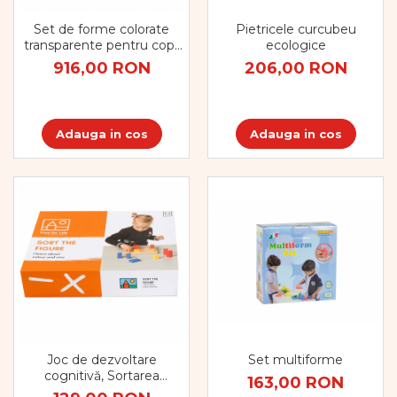
Pietricele curcubeu
Set de forme colorate
ecologice
transparente pentru copii
mici, 634 bucăți
206,00 RON
916,00 RON
Adauga in cos
Adauga in cos
Joc de dezvoltare
Set multiforme
cognitivă, Sortarea
163,00 RON
blocurilor