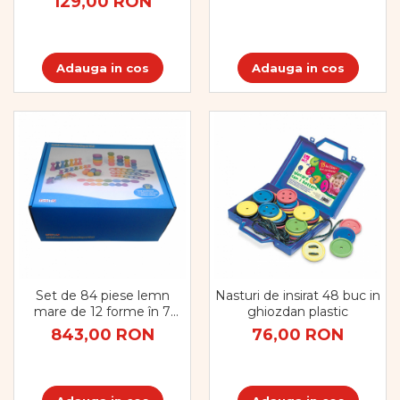
129,00 RON
Adauga in cos
Adauga in cos
Set de 84 piese lemn
Nasturi de insirat 48 buc in
mare de 12 forme în 7
ghiozdan plastic
culori
843,00 RON
76,00 RON