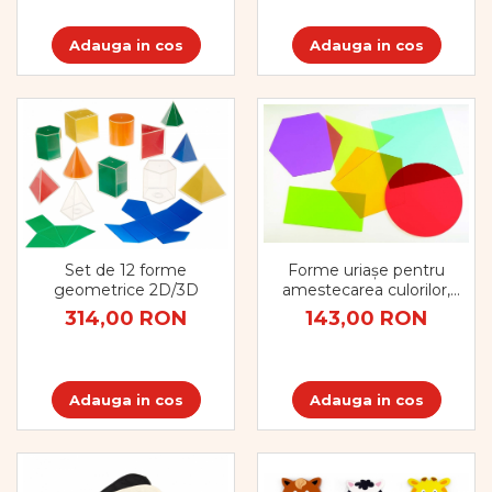
Adauga in cos
Adauga in cos
Forme uriașe pentru
Set de 12 forme
amestecarea culorilor,
geometrice 2D/3D
TickiT, set de 6 elemente,
143,00 RON
314,00 RON
multicolor
Adauga in cos
Adauga in cos