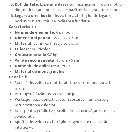
Roți dințate:
Experimentează cu mecanica prin rotirea roților
Lumini si culori
dințate, învățând principiile de bază ale funcționării acestora.
Magnetism
Legarea unei bucle:
Dezvoltarea abilităților de legare și
noduri prin activități de învățare a fundației.
Matematica
Caracteristici:
Pregătire pentru școală
Număr de elemente:
6 panouri
Pregătirea scrierii de mână
Dimensiuni panou:
35 x 33 x 1,5 cm
Material:
Lemn, cu finisaje colorate
Secventialitate
Culoare:
Multicolor
Sortare si numarare
Greutate totală:
9,2 kg
Stiinte
Vârsta recomandată:
18 luni - 6 ani
Domeniu de aplicare:
Interior
Mărgele de călcat HAMA
Material de montaj inclus
Hama Maxi Sticks
Beneficii:
Sprijină dezvoltarea motricității fine și coordonarea ochi-
Margele HAMA MAXI
mână
Mărgele HAMA MIDI
Încurajează învățarea activă prin joc
Mărgele HAMA MINI
Perfecționează abilități precum sortarea, numărarea și
recunoașterea culorilor
Perceperea timpului - TimeTimer
Ideal pentru grădinițe și școli, stimulând învățarea prin joc
Stimulare senzoriala
colaborativ
Ajută la dezvoltarea abilităților cognitive prin activități
Stimulare auditiva
interactive