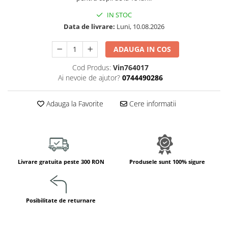
Jucarii de constructii
IN STOC
Puzzle
Data de livrare:
Luni, 10.08.2026
Dezvoltare cognitiva
Jocuri matematice
ADAUGA IN COS
Jucării de sortare
Cod Produs:
Vin764017
Dezvoltare psihomotrica
Ai nevoie de ajutor?
0744490286
Dezvoltare proprioceptiva
Adauga la Favorite
Cere informatii
Dezvoltare vestibulara
Echilibru
Jucarii de echilibru
Mingi terapeutice
Module din burete
Livrare gratuita peste 300 RON
Produsele sunt 100% sigure
Motricitate fina
Motricitate grosiera
Recunoasterea formelor
Posibilitate de returnare
Saltele
Trasee de motricitate