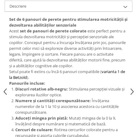
Wellness
Descriere
Diverse jucarii educative
Set de 6 panouri de perete pentru stimularea motricității și
Apa si nisip
dezvoltarea abilităților senzoriale
Dezvoltarea limbajului
Acest
set de panouri de perete colorate
este perfect pentru a
stimula dezvoltarea motricității și percepției senzoriale ale
Figurine
copiilor. Conceput pentru a încuraja învățarea prin joc, panourile
Mobilier gradinita
permit celor mici să exploreze diverse activități prin întoarcere,
Montessori
legare, împingere și sortare. Fiecare panou are o activitate
diferită, care ajută la dezvoltarea abilităților motorii fine, precum
Spații de joacă
și a abilităților cognitive ale copiilor.
Educatie inovativa
Setul poate fi extins cu încă 6 panouri compatibile (
varianta 1 de
la Betzold
).
Anatomie
Panourile incluse:
Comunicare
Discuri rotative alb-negru:
Stimularea percepției vizuale și
explorarea iluziilor optice.
Dezvoltare timpurie
Numere și cantități corespunzătoare:
Învățarea
Experimente
numerelor de la 1 la 10 și asocierea acestora cu cantitățile
Forme
corespunzătoare.
Aduceți mingea prin pistă:
Mutați mingea de la 0 la 9,
Joc imaginativ
învățând despre numărare și matematică de bază.
Jucării interactive
Cercuri de culoare:
Rotirea cercurilor colorate pentru a
Lumina
recunoaște și asorta culorile curcubeului.