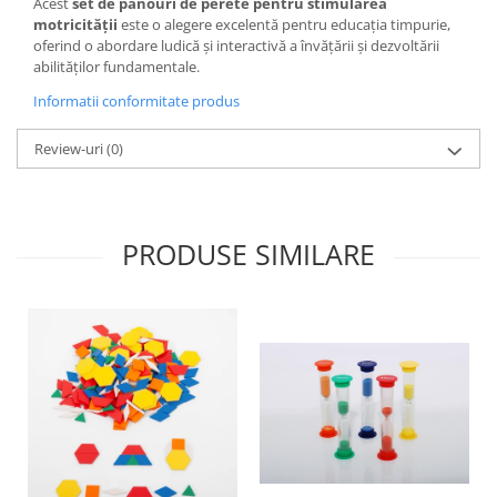
Stimulare olfactivă
Acest
set de panouri de perete pentru stimularea
motricității
este o alegere excelentă pentru educația timpurie,
Stimulare tactila
oferind o abordare ludică și interactivă a învățării și dezvoltării
Stimulare vizuala
abilităților fundamentale.
Terapie de integrare senzorială
Informatii conformitate produs
Review-uri
(0)
PRODUSE SIMILARE