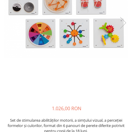
Plastilină
Vopsele
Biciclete si Triciclete
Biciclete
Accesorii
Biciclete VIKING
Biciclete Viking Challange
Biciclete Viking Explorer
Diverse
Triciclete
Camere Senzoriale
Amenajări camere senzoriale
Echipamente camere senzoriale
Oferte pentru Camere Senzoriale
1.026,00 RON
Creativitate si indemanare
Cuburi și cărămizi
Set de stimularea abilităților motorii, a simțului vizual, a perceției
formelor și culorilor, format din 6 panouri de perete diferite potrivit
Instrumente muzicale
pentru copii de la 18 luni.