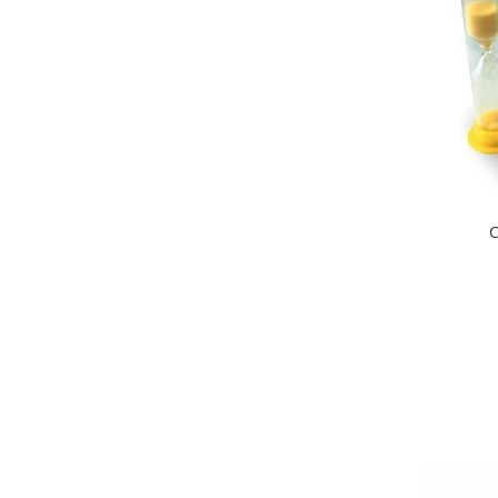
Wellness
Diverse jucarii educative
Apa si nisip
Dezvoltarea limbajului
Figurine
Mobilier gradinita
Montessori
Spații de joacă
C
Educatie inovativa
Anatomie
Comunicare
Dezvoltare timpurie
Experimente
Forme
Joc imaginativ
Jucării interactive
Lumina