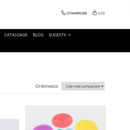
0744490286
0,00
CATALOAGE
BLOG
SUGESTII
Ordoneaza: