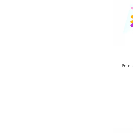
Lumini si culori
Magnetism
Matematica
Pregătire pentru școală
Pregătirea scrierii de mână
Secventialitate
Sortare si numarare
Stiinte
Pete 
Mărgele de călcat HAMA
Hama Maxi Sticks
Margele HAMA MAXI
Mărgele HAMA MIDI
Mărgele HAMA MINI
Perceperea timpului - TimeTimer
Stimulare senzoriala
Stimulare auditiva