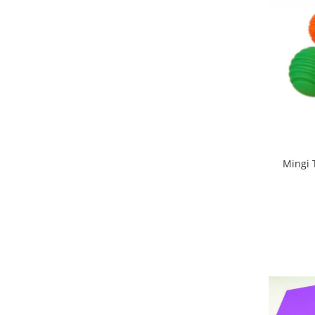
Stimulare olfactivă
Stimulare tactila
Stimulare vizuala
Terapie de integrare senzorială
Mingi T