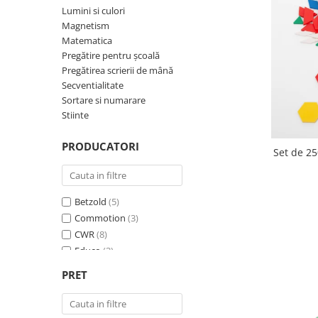
Plastilină
Lumini si culori
Vopsele
Magnetism
Biciclete si Triciclete
Matematica
Pregătire pentru școală
Biciclete
Pregătirea scrierii de mână
Accesorii
Secventialitate
Biciclete VIKING
Sortare si numarare
Stiinte
Biciclete Viking Challange
Biciclete Viking Explorer
PRODUCATORI
Set de 2
Diverse
Triciclete
Camere Senzoriale
Betzold
(5)
Amenajări camere senzoriale
Commotion
(3)
Echipamente camere senzoriale
CWR
(8)
Oferte pentru Camere Senzoriale
Educo
(3)
Creativitate si indemanare
Edx Education
(6)
PRET
goki
(1)
Cuburi și cărămizi
Gonge
(1)
Instrumente muzicale
Gowi
(1)