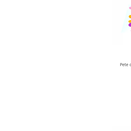
Lumini si culori
Magnetism
Matematica
Pregătire pentru școală
Pregătirea scrierii de mână
Secventialitate
Sortare si numarare
Stiinte
Pete 
Mărgele de călcat HAMA
Hama Maxi Sticks
Margele HAMA MAXI
Mărgele HAMA MIDI
Mărgele HAMA MINI
Perceperea timpului - TimeTimer
Stimulare senzoriala
Stimulare auditiva