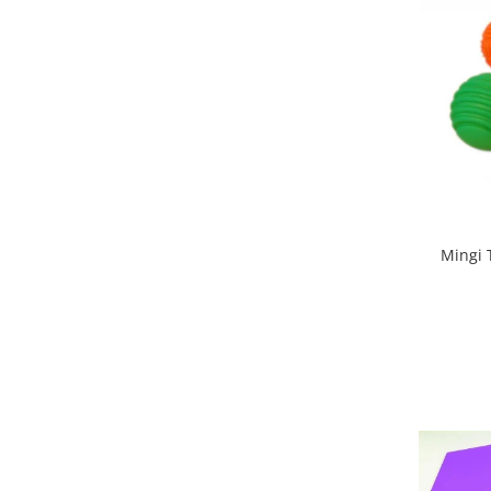
Stimulare olfactivă
Stimulare tactila
Stimulare vizuala
Terapie de integrare senzorială
Mingi T