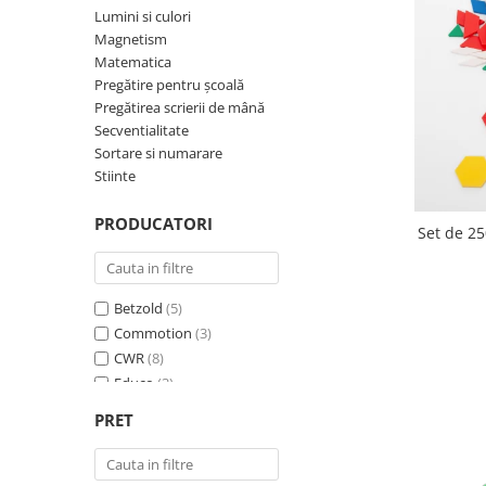
Plastilină
Lumini si culori
Vopsele
Magnetism
Biciclete si Triciclete
Matematica
Pregătire pentru școală
Biciclete
Pregătirea scrierii de mână
Accesorii
Secventialitate
Biciclete VIKING
Sortare si numarare
Stiinte
Biciclete Viking Challange
Biciclete Viking Explorer
PRODUCATORI
Set de 2
Diverse
Triciclete
Camere Senzoriale
Betzold
(5)
Amenajări camere senzoriale
Commotion
(3)
Echipamente camere senzoriale
CWR
(8)
Oferte pentru Camere Senzoriale
Educo
(3)
Creativitate si indemanare
Edx Education
(6)
PRET
goki
(1)
Cuburi și cărămizi
Gonge
(1)
Instrumente muzicale
Gowi
(1)