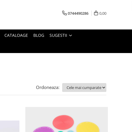
0744490286
0,00
CATALOAGE
BLOG
SUGESTII
Ordoneaza: