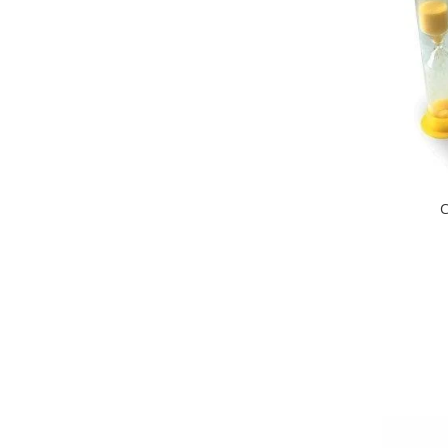
Wellness
Diverse jucarii educative
Apa si nisip
Dezvoltarea limbajului
Figurine
Mobilier gradinita
Montessori
Spații de joacă
C
Educatie inovativa
Anatomie
Comunicare
Dezvoltare timpurie
Experimente
Forme
Joc imaginativ
Jucării interactive
Lumina