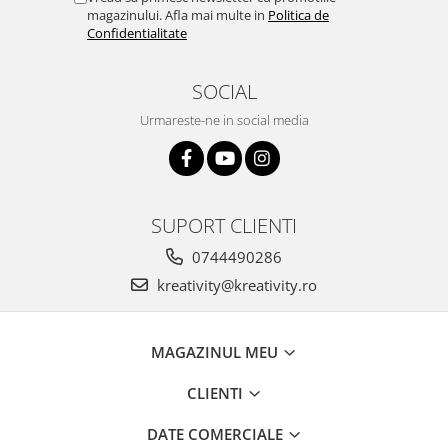
Stimulare olfactivă
magazinului. Afla mai multe in
Politica de
Stimulare tactila
Confidentialitate
Stimulare vizuala
Terapie de integrare senzorială
SOCIAL
Urmareste-ne in social media
SUPORT CLIENTI
0744490286
kreativity@kreativity.ro
MAGAZINUL MEU
CLIENTI
DATE COMERCIALE