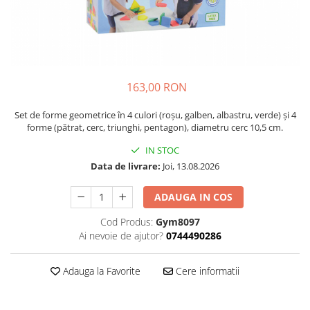
Plastilină
Vopsele
Biciclete si Triciclete
Biciclete
Accesorii
163,00 RON
Biciclete VIKING
Biciclete Viking Challange
Set de forme geometrice în 4 culori (roșu, galben, albastru, verde) și 4
forme (pătrat, cerc, triunghi, pentagon), diametru cerc 10,5 cm.
Biciclete Viking Explorer
Diverse
IN STOC
Data de livrare:
Joi, 13.08.2026
Triciclete
Camere Senzoriale
ADAUGA IN COS
Amenajări camere senzoriale
Cod Produs:
Gym8097
Echipamente camere senzoriale
Ai nevoie de ajutor?
0744490286
Oferte pentru Camere Senzoriale
Creativitate si indemanare
Adauga la Favorite
Cere informatii
Cuburi și cărămizi
Instrumente muzicale