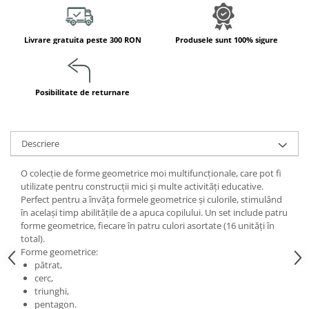
Jucarii de constructii
Puzzle
Livrare gratuita peste 300 RON
Produsele sunt 100% sigure
Dezvoltare cognitiva
Jocuri matematice
Jucării de sortare
Posibilitate de returnare
Dezvoltare psihomotrica
Dezvoltare proprioceptiva
Dezvoltare vestibulara
Descriere
Echilibru
O colecție de forme geometrice moi multifuncționale, care pot fi
Jucarii de echilibru
utilizate pentru construcții mici și multe activități educative.
Mingi terapeutice
Perfect pentru a învăța formele geometrice și culorile, stimulând
Module din burete
în același timp abilitățile de a apuca copilului. Un set include patru
forme geometrice, fiecare în patru culori asortate (16 unități în
Motricitate fina
total).
Motricitate grosiera
Forme geometrice:
pătrat,
Recunoasterea formelor
cerc,
Saltele
triunghi,
Trasee de motricitate
pentagon.