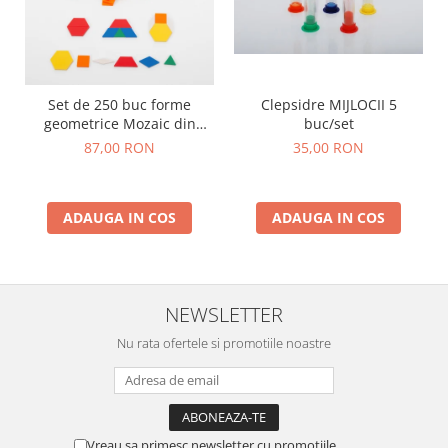
Lumini si culori
Magnetism
Matematica
Pregătire pentru școală
Set de 250 buc forme
Clepsidre MIJLOCII 5
Pregătirea scrierii de mână
geometrice Mozaic din
buc/set
plastic
87,00 RON
35,00 RON
Secventialitate
Sortare si numarare
Stiinte
ADAUGA IN COS
ADAUGA IN COS
Mărgele de călcat HAMA
Hama Maxi Sticks
Margele HAMA MAXI
NEWSLETTER
Mărgele HAMA MIDI
Mărgele HAMA MINI
Nu rata ofertele si promotiile noastre
Perceperea timpului - TimeTimer
Stimulare senzoriala
Stimulare auditiva
Vreau sa primesc newsletter cu promotiile