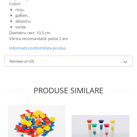
Culori:
Wellness
roșu,
Diverse jucarii educative
galben,
albastru,
Apa si nisip
verde.
Dezvoltarea limbajului
Diametru cerc: 10,5 cm.
Figurine
Vârsta recomandată: peste 2 ani.
Mobilier gradinita
Informatii conformitate produs
Montessori
Review-uri
(0)
Spații de joacă
Educatie inovativa
Anatomie
Comunicare
PRODUSE SIMILARE
Dezvoltare timpurie
Experimente
Forme
Joc imaginativ
Jucării interactive
Lumina