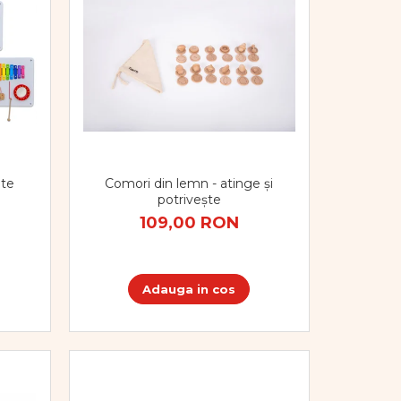
ete
Comori din lemn - atinge și
potrivește
109,00 RON
Adauga in cos