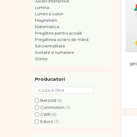
Vopsele
Jucării interactive
Lumina
Biciclete si Triciclete
Lumini si culori
Biciclete
Magnetism
Accesorii
Matematica
Biciclete VIKING
Pregătire pentru școală
Biciclete Viking Challange
Pregătirea scrierii de mână
Secventialitate
Biciclete Viking Explorer
Sortare si numarare
Diverse
Stiinte
Triciclete
geo
Camere Senzoriale
Amenajări camere senzoriale
Producatori
Echipamente camere senzoriale
Oferte pentru Camere Senzoriale
Creativitate si indemanare
Betzold
(5)
Commotion
(3)
Cuburi și cărămizi
CWR
(8)
Instrumente muzicale
Educo
(3)
Jucarii de constructii
Edx Education
(6)
Puzzle
goki
(1)