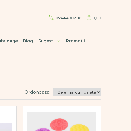
0744490286
0,00
ataloage
Blog
Sugestii
Promoții
Ordoneaza: