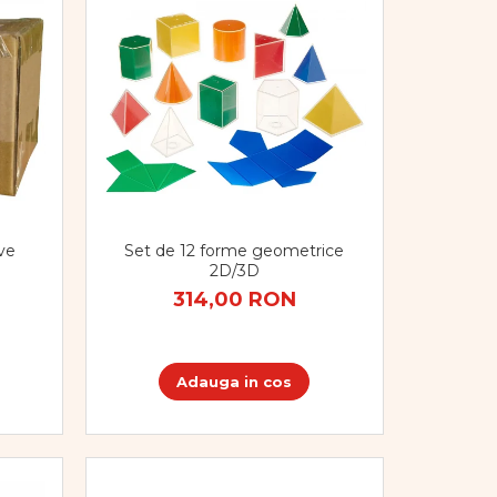
ive
Set de 12 forme geometrice
2D/3D
314,00 RON
Adauga in cos