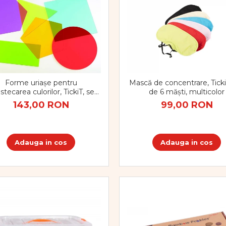
Mască de concentrare, Ticki
Forme uriașe pentru
de 6 măști, multicolor
tecarea culorilor, TickiT, set
e 6 elemente, multicolor
99,00 RON
143,00 RON
Adauga in cos
Adauga in cos