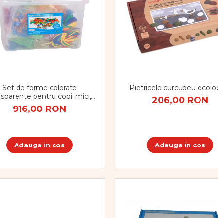
Set de forme colorate
Pietricele curcubeu ecolo
nsparente pentru copii mici,
206,00 RON
634 bucăți
916,00 RON
Adauga in cos
Adauga in cos