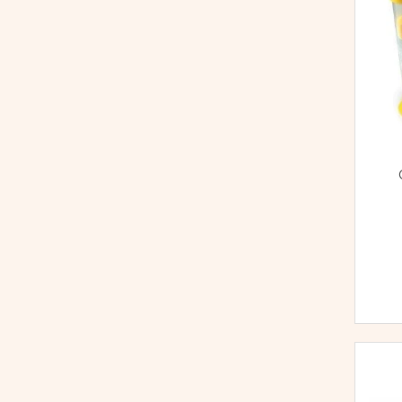
Dezvoltarea limbajului
Figurine
Mobilier gradinita
Montessori
Spații de joacă
Educatie inovativa
Anatomie
Comunicare
Dezvoltare timpurie
Experimente
Forme
Joc imaginativ
Jucării interactive
Lumina
Lumini si culori
Magnetism
Matematica
Pregătire pentru școală