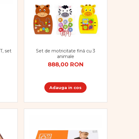
T, set
Set de motricitate fină cu 3
animale
888,00 RON
Adauga in cos