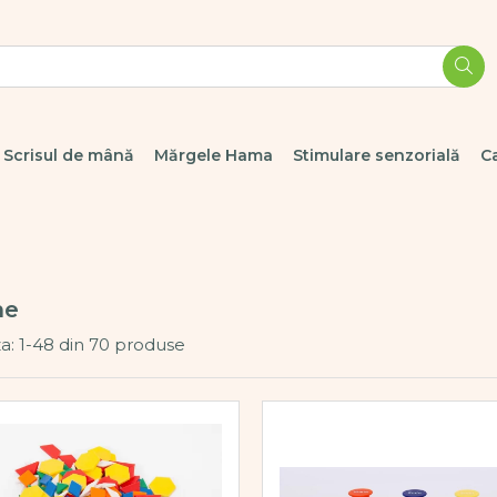
Scrisul de mână
Mărgele Hama
Stimulare senzorială
C
me
a:
1-
48
din
70
produse