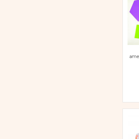
ames
d