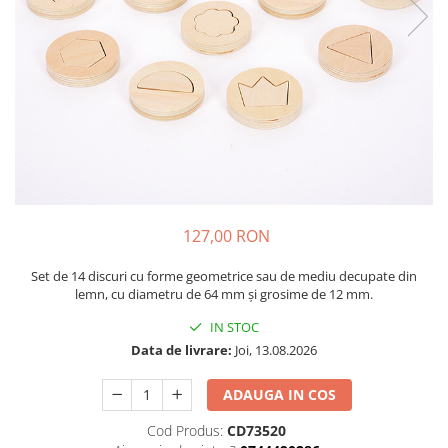
Plastilină
Vopsele
Biciclete si Triciclete
Biciclete
Accesorii
Biciclete VIKING
Biciclete Viking Challange
Biciclete Viking Explorer
Diverse
127,00 RON
Triciclete
Camere Senzoriale
Set de 14 discuri cu forme geometrice sau de mediu decupate din
lemn, cu diametru de 64 mm și grosime de 12 mm.
Amenajări camere senzoriale
Echipamente camere senzoriale
IN STOC
Oferte pentru Camere Senzoriale
Data de livrare:
Joi, 13.08.2026
Creativitate si indemanare
ADAUGA IN COS
Cuburi și cărămizi
Cod Produs:
CD73520
Instrumente muzicale