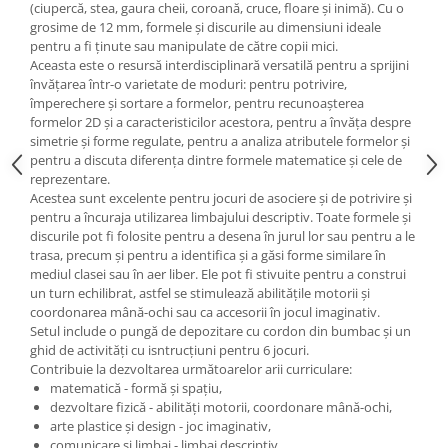
(ciupercă, stea, gaura cheii, coroană, cruce, floare și inimă). Cu o
Wellness
grosime de 12 mm, formele și discurile au dimensiuni ideale
Diverse jucarii educative
pentru a fi ținute sau manipulate de către copii mici.
Aceasta este o resursă interdisciplinară versatilă pentru a sprijini
Apa si nisip
învățarea într-o varietate de moduri: pentru potrivire,
Dezvoltarea limbajului
împerechere și sortare a formelor, pentru recunoașterea
formelor 2D și a caracteristicilor acestora, pentru a învăța despre
Figurine
simetrie și forme regulate, pentru a analiza atributele formelor și
Mobilier gradinita
pentru a discuta diferența dintre formele matematice și cele de
Montessori
reprezentare.
Acestea sunt excelente pentru jocuri de asociere și de potrivire și
Spații de joacă
pentru a încuraja utilizarea limbajului descriptiv. Toate formele și
Educatie inovativa
discurile pot fi folosite pentru a desena în jurul lor sau pentru a le
trasa, precum și pentru a identifica și a găsi forme similare în
Anatomie
mediul clasei sau în aer liber. Ele pot fi stivuite pentru a construi
Comunicare
un turn echilibrat, astfel se stimulează abilitățile motorii și
Dezvoltare timpurie
coordonarea mână-ochi sau ca accesorii în jocul imaginativ.
Setul include o pungă de depozitare cu cordon din bumbac și un
Experimente
ghid de activități cu isntrucțiuni pentru 6 jocuri.
Forme
Contribuie la dezvoltarea următoarelor arii curriculare:
matematică - formă și spațiu,
Joc imaginativ
dezvoltare fizică - abilități motorii, coordonare mână-ochi,
Jucării interactive
arte plastice și design - joc imaginativ,
Lumina
comunicare și limbaj - limbaj descriptiv,