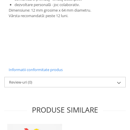
dezvoltare personală - joc colaborativ.
Lumini si culori
Dimensiune: 12 mm grosime x 64 mm diametru.
Magnetism
Vârsta recomandată: peste 12 luni.
Matematica
Pregătire pentru școală
Pregătirea scrierii de mână
Secventialitate
Sortare si numarare
Stiinte
Mărgele de călcat HAMA
Informatii conformitate produs
Hama Maxi Sticks
Review-uri
(0)
Margele HAMA MAXI
Mărgele HAMA MIDI
Mărgele HAMA MINI
Perceperea timpului - TimeTimer
PRODUSE SIMILARE
Stimulare senzoriala
Stimulare auditiva