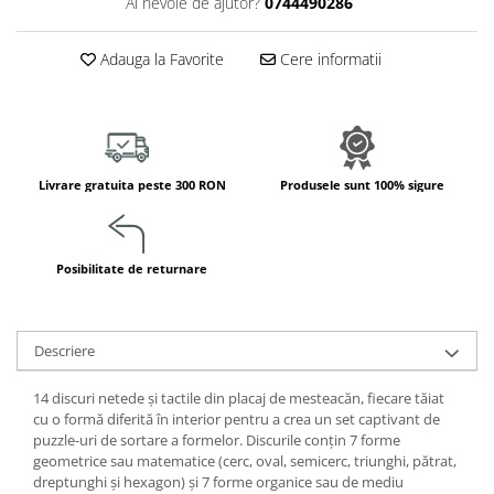
Ai nevoie de ajutor?
0744490286
Jucarii de constructii
Puzzle
Adauga la Favorite
Cere informatii
Dezvoltare cognitiva
Jocuri matematice
Jucării de sortare
Dezvoltare psihomotrica
Livrare gratuita peste 300 RON
Produsele sunt 100% sigure
Dezvoltare proprioceptiva
Dezvoltare vestibulara
Echilibru
Posibilitate de returnare
Jucarii de echilibru
Mingi terapeutice
Module din burete
Descriere
Motricitate fina
Motricitate grosiera
14 discuri netede și tactile din placaj de mesteacăn, fiecare tăiat
cu o formă diferită în interior pentru a crea un set captivant de
Recunoasterea formelor
puzzle-uri de sortare a formelor. Discurile conțin 7 forme
Saltele
geometrice sau matematice (cerc, oval, semicerc, triunghi, pătrat,
Trasee de motricitate
dreptunghi și hexagon) și 7 forme organice sau de mediu