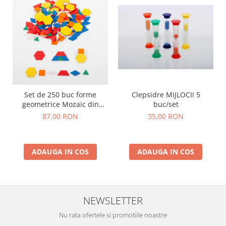
Stimulare olfactivă
Stimulare tactila
Stimulare vizuala
Terapie de integrare senzorială
Set de 250 buc forme
Clepsidre MIJLOCII 5
geometrice Mozaic din
buc/set
plastic
87,00 RON
35,00 RON
ADAUGA IN COS
ADAUGA IN COS
NEWSLETTER
Nu rata ofertele si promotiile noastre