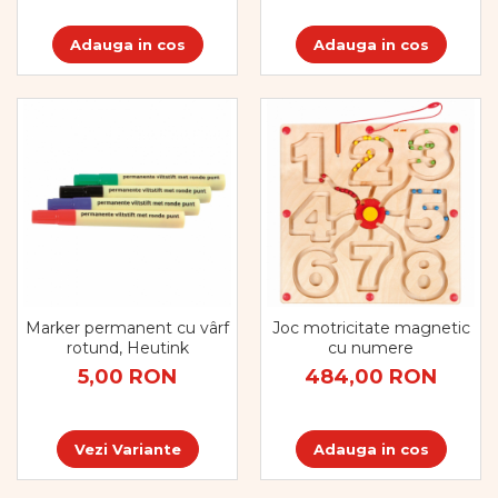
Adauga in cos
Adauga in cos
Marker permanent cu vârf
Joc motricitate magnetic
rotund, Heutink
cu numere
5,00 RON
484,00 RON
Vezi Variante
Adauga in cos