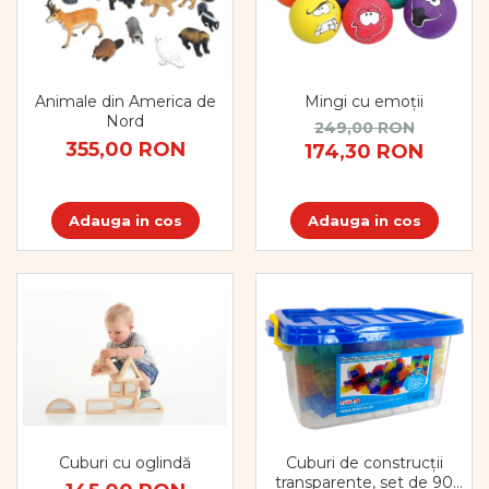
Dezvoltarea limbajului
Figurine
Mobilier gradinita
Montessori
Animale din America de
Mingi cu emoții
Spații de joacă
Nord
249,00 RON
Educatie inovativa
355,00 RON
174,30 RON
Anatomie
Comunicare
Adauga in cos
Adauga in cos
Dezvoltare timpurie
Experimente
Forme
Joc imaginativ
Jucării interactive
Lumina
Lumini si culori
Magnetism
Matematica
Cuburi cu oglindă
Cuburi de construcții
Pregătire pentru școală
transparente, set de 90