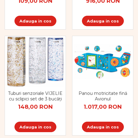
109,00 RON
916,00 RON
Adauga in cos
Adauga in cos
Tuburi senzoriale VIJELIE
Panou motricitate fină
cu sclipici set de 3 bucăți
Avionul
148,00 RON
1.017,00 RON
Adauga in cos
Adauga in cos