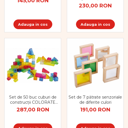
145,00 RON
Pregătirea scrierii de mână
piese, multicolor
230,00 RON
Secventialitate
Sortare si numarare
Stiinte
Adauga in cos
Adauga in cos
Mărgele de călcat HAMA
Hama Maxi Sticks
Margele HAMA MAXI
Mărgele HAMA MIDI
Mărgele HAMA MINI
Perceperea timpului -
TimeTimer
Stimulare senzoriala
Stimulare auditiva
Stimulare olfactivă
Set de 50 buc cuburi de
Set de 7 pătrate senzoriale
Stimulare tactila
construcții COLORATE
de diferite culori
transparente din plastic
Stimulare vizuala
287,00 RON
191,00 RON
Terapie de integrare senzorială