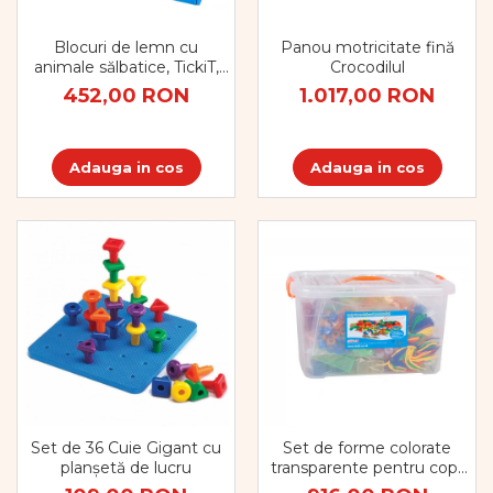
Panou motricitate fină
Blocuri de lemn cu
Crocodilul
animale sălbatice, TickiT,
set de 30
1.017,00 RON
452,00 RON
Adauga in cos
Adauga in cos
Set de 36 Cuie Gigant cu
Set de forme colorate
planșetă de lucru
transparente pentru copii
mici, 634 bucăți