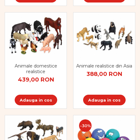
Dezvoltare cognitiva
Jocuri matematice
Jucării de sortare
Dezvoltare psihomotrica
Dezvoltare proprioceptiva
Dezvoltare vestibulara
Echilibru
Jucarii de echilibru
Animale domestice
Animale realistice din Asia
Mingi terapeutice
realistice
388,00 RON
Module din burete
439,00 RON
Motricitate fina
Motricitate grosiera
Recunoasterea formelor
Adauga in cos
Adauga in cos
Saltele
Trasee de motricitate
Wellness
-30%
Diverse jucarii educative
Apa si nisip