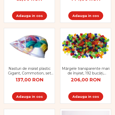
Adauga in cos
Adauga in cos
Mărgele transparente mari
Nasturi de insirat plastic
de înșirat, 192 bucăți,
Gigant, Commotion, set
multicolor
de 44 bucati, multicolor
206,00 RON
137,00 RON
Adauga in cos
Adauga in cos