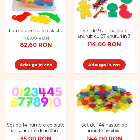
Forme diverse din plastic
Set de 9 animale de
șnuruit cu 27 șnururi in 3
118,00 RON
culori
114,00 RON
82,60 RON
Adauga in cos
Adauga in cos
Set de 144 nasturi de
Set de 14 numere colorate
insirat stivuibile
transparente de înălțime
transparente
70 mm
144,00 RON
55,00 RON