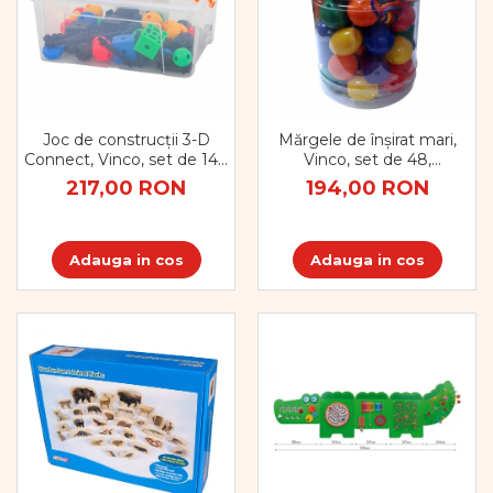
Joc de construcții 3-D
Mărgele de înșirat mari,
Connect, Vinco, set de 140
Vinco, set de 48,
piese, multicolor
multicolor
217,00 RON
194,00 RON
Adauga in cos
Adauga in cos