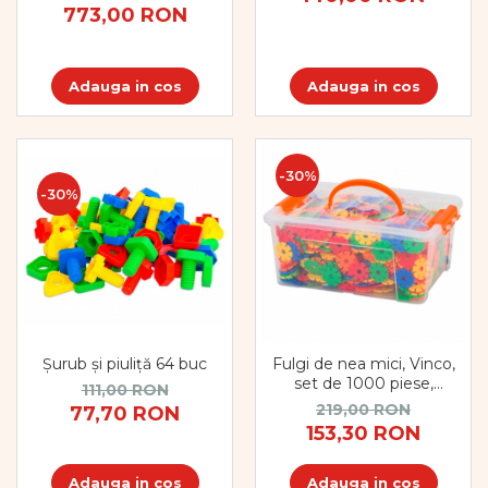
773,00 RON
Adauga in cos
Adauga in cos
-30%
-30%
Șurub și piuliță 64 buc
Fulgi de nea mici, Vinco,
set de 1000 piese,
111,00 RON
multicolor
219,00 RON
77,70 RON
153,30 RON
Adauga in cos
Adauga in cos