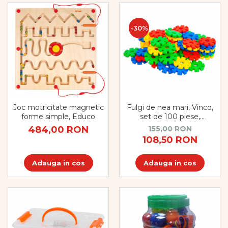
-30%
Joc motricitate magnetic
Fulgi de nea mari, Vinco,
forme simple, Educo
set de 100 piese,
multicolor
484,00 RON
155,00 RON
108,50 RON
Adauga in cos
Adauga in cos