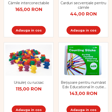
Vopsele
Cămile interconectabile
Carduri secvențiale pentru
Biciclete si Triciclete
cămile
165,00 RON
44,00 RON
Biciclete
Accesorii
Biciclete VIKING
Adauga in cos
Adauga in cos
Biciclete Viking Challange
Biciclete Viking Explorer
Diverse
Triciclete
Camere Senzoriale
Amenajări camere senzoriale
Echipamente camere senzoriale
Oferte pentru Camere Senzoriale
Creativitate si indemanare
Ursuleț cu rucsac
Bețișoare pentru numărat
Edx Educational în cutie,
115,00 RON
Cuburi și cărămizi
set de 1000 bucăți,
143,00 RON
multicolor
Instrumente muzicale
Jucarii de constructii
Puzzle
Adauga in cos
Adauga in cos