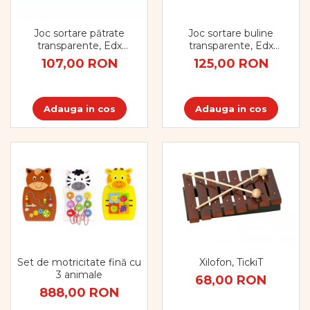
Joc sortare buline
Joc sortare pătrate
transparente, Edx
transparente, Edx
Education, set de 500
Education, set de 300
125,00 RON
107,00 RON
bucăți, multicolor
bucăți
Adauga in cos
Adauga in cos
Set de motricitate fină cu
Xilofon, TickiT
3 animale
68,00 RON
888,00 RON