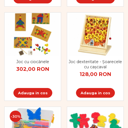
Joc cu ciocănele
Joc dexteritate - Șoarecele
cu cașcaval
302,00 RON
128,00 RON
Adauga in cos
Adauga in cos
-30%