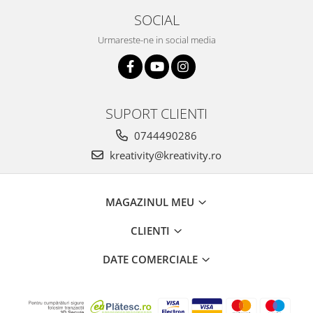
Stimulare olfactivă
SOCIAL
Stimulare tactila
Stimulare vizuala
Urmareste-ne in social media
Terapie de integrare senzorială
SUPORT CLIENTI
0744490286
kreativity@kreativity.ro
MAGAZINUL MEU
CLIENTI
DATE COMERCIALE