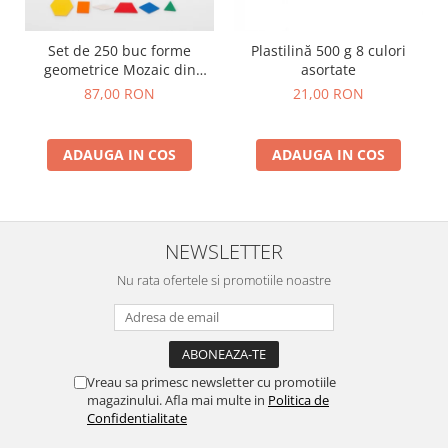
Lumini si culori
Magnetism
Set de 250 buc forme
Plastilină 500 g 8 culori
geometrice Mozaic din
asortate
Matematica
plastic
87,00 RON
21,00 RON
Pregătire pentru școală
Pregătirea scrierii de mână
Secventialitate
ADAUGA IN COS
ADAUGA IN COS
Sortare si numarare
Stiinte
Mărgele de călcat HAMA
NEWSLETTER
Hama Maxi Sticks
Nu rata ofertele si promotiile noastre
Margele HAMA MAXI
Mărgele HAMA MIDI
Mărgele HAMA MINI
Perceperea timpului - TimeTimer
Vreau sa primesc newsletter cu promotiile
Stimulare senzoriala
magazinului. Afla mai multe in
Politica de
Confidentialitate
Stimulare auditiva