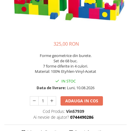
Plastilină
Vopsele
Biciclete si Triciclete
Biciclete
Accesorii
Biciclete VIKING
325,00 RON
Biciclete Viking Challange
Biciclete Viking Explorer
Forme geometrice din burete.
Set de 68 buc.
Diverse
7 forme diferite in 4 culori.
Triciclete
Material: 100% Etyhlen-Vinyl-Acetat
Camere Senzoriale
IN STOC
Amenajări camere senzoriale
Data de livrare:
Luni, 10.08.2026
Echipamente camere senzoriale
ADAUGA IN COS
Oferte pentru Camere Senzoriale
Creativitate si indemanare
Cod Produs:
Vin57939
Ai nevoie de ajutor?
0744490286
Cuburi și cărămizi
Instrumente muzicale