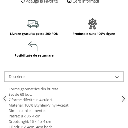
Adauga la Favorite
Cere informatii
Jucarii de constructii
Puzzle
Dezvoltare cognitiva
Jocuri matematice
Livrare gratuita peste 300 RON
Produsele sunt 100% sigure
Jucării de sortare
Dezvoltare psihomotrica
Dezvoltare proprioceptiva
Posibilitate de returnare
Dezvoltare vestibulara
Echilibru
Jucarii de echilibru
Descriere
Mingi terapeutice
Module din burete
Forme geometrice din burete.
Set de 68 buc.
Motricitate fina
7 forme diferite in 4 culori.
Motricitate grosiera
Material: 100% Etyhlen-Vinyl-Acetat
Recunoasterea formelor
Dimensiuni elemente:
Patrat: 8 x 8 x 4 cm
Saltele
Dreptunghi: 16 x 4 x 4 cm
Trasee de motricitate
Cilindru: Ø 4cm, 4cm hoch