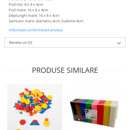
Pod mic: 8 x 4 x 4cm
Wellness
Pod mare: 16 x 8 x 4cm
Diverse jucarii educative
Deptunghi mare: 16 x 8 x 4cm
Semicerc mare: diametru 4cm, inaltime 4cm
Apa si nisip
Dezvoltarea limbajului
Informatii conformitate produs
Figurine
Review-uri
(0)
Mobilier gradinita
Montessori
Spații de joacă
Educatie inovativa
PRODUSE SIMILARE
Anatomie
Comunicare
Dezvoltare timpurie
Experimente
Forme
Joc imaginativ
Jucării interactive
Lumina