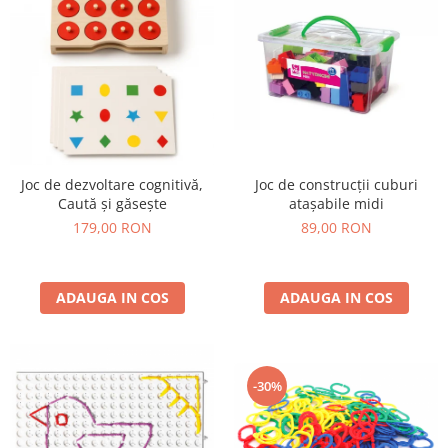
Stimulare olfactivă
Stimulare tactila
Stimulare vizuala
Terapie de integrare senzorială
Joc de dezvoltare cognitivă,
Joc de construcții cuburi
Caută și găsește
atașabile midi
179,00 RON
89,00 RON
ADAUGA IN COS
ADAUGA IN COS
-30%