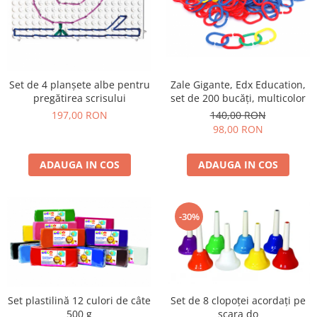
Zale Gigante, Edx Education,
Set de 4 planșete albe pentru
set de 200 bucăți, multicolor
pregătirea scrisului
140,00 RON
197,00 RON
98,00 RON
ADAUGA IN COS
ADAUGA IN COS
-30%
Set de 8 clopoței acordați pe
Set plastilină 12 culori de câte
scara do
500 g