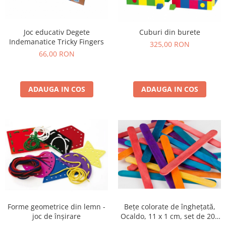
Joc educativ Degete
Cuburi din burete
Indemanatice Tricky Fingers
325,00 RON
66,00 RON
ADAUGA IN COS
ADAUGA IN COS
Bețe colorate de înghețată,
Forme geometrice din lemn -
Ocaldo, 11 x 1 cm, set de 200
joc de înșirare
bucăți