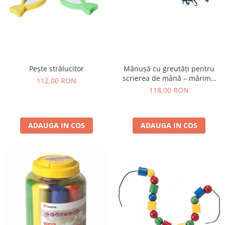
Pește strălucitor
Mănușă cu greutăți pentru
scrierea de mână – mărime
112,00 RON
mică
118,00 RON
ADAUGA IN COS
ADAUGA IN COS