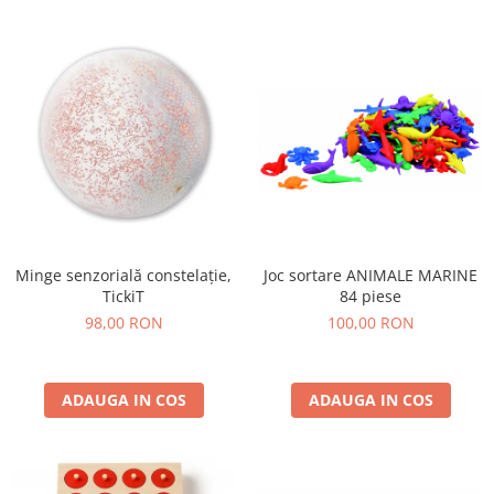
Lumini si culori
Magnetism
Matematica
Pregătire pentru școală
Pregătirea scrierii de mână
Secventialitate
Sortare si numarare
Stiinte
Mărgele de călcat HAMA
Joc sortare ANIMALE MARINE
Minge senzorială constelație,
Hama Maxi Sticks
84 piese
TickiT
Margele HAMA MAXI
100,00 RON
98,00 RON
Mărgele HAMA MIDI
Mărgele HAMA MINI
ADAUGA IN COS
Perceperea timpului - TimeTimer
ADAUGA IN COS
Stimulare senzoriala
Stimulare auditiva