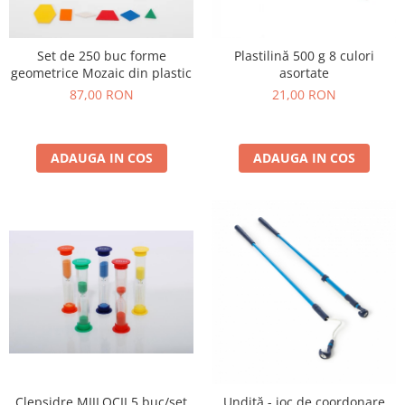
Plastilină
Vopsele
Biciclete si Triciclete
Set de 250 buc forme
Plastilină 500 g 8 culori
geometrice Mozaic din plastic
asortate
Biciclete
87,00 RON
21,00 RON
Accesorii
Biciclete VIKING
Biciclete Viking Challange
ADAUGA IN COS
ADAUGA IN COS
Biciclete Viking Explorer
Diverse
Triciclete
Camere Senzoriale
Amenajări camere senzoriale
Echipamente camere senzoriale
Oferte pentru Camere Senzoriale
Creativitate si indemanare
Cuburi și cărămizi
Instrumente muzicale
Clepsidre MIJLOCII 5 buc/set
Undiță - joc de coordonare