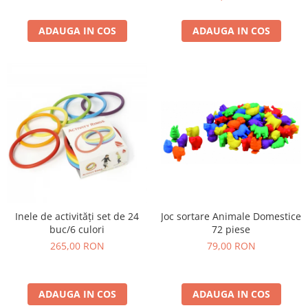
Wellness
Diverse jucarii educative
ADAUGA IN COS
ADAUGA IN COS
Apa si nisip
Dezvoltarea limbajului
Figurine
Mobilier gradinita
Montessori
Spații de joacă
Educatie inovativa
Anatomie
Comunicare
Dezvoltare timpurie
Joc sortare Animale Domestice
Inele de activități set de 24
72 piese
buc/6 culori
Experimente
79,00 RON
265,00 RON
Forme
Joc imaginativ
Jucării interactive
ADAUGA IN COS
ADAUGA IN COS
Lumina