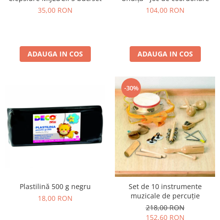
Jucarii de constructii
35,00 RON
104,00 RON
Puzzle
Dezvoltare cognitiva
Jocuri matematice
ADAUGA IN COS
ADAUGA IN COS
Jucării de sortare
Dezvoltare psihomotrica
Dezvoltare proprioceptiva
-30%
Dezvoltare vestibulara
Echilibru
Jucarii de echilibru
Mingi terapeutice
Module din burete
Motricitate fina
Motricitate grosiera
Plastilină 500 g negru
Set de 10 instrumente
Recunoasterea formelor
muzicale de percuție
18,00 RON
Saltele
218,00 RON
Trasee de motricitate
152,60 RON