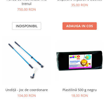
Jucarii de constructii
trenul
35,00 RON
Puzzle
750,00 RON
Dezvoltare cognitiva
Jocuri matematice
ADAUGA IN COS
INDISPONIBIL
Jucării de sortare
Dezvoltare psihomotrica
Dezvoltare proprioceptiva
Dezvoltare vestibulara
Echilibru
Jucarii de echilibru
Mingi terapeutice
Module din burete
Motricitate fina
Motricitate grosiera
Undiță - joc de coordonare
Plastilină 500 g negru
Recunoasterea formelor
104,00 RON
18,00 RON
Saltele
Trasee de motricitate