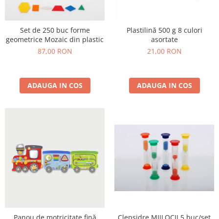
Plastilină
Vopsele
Biciclete si Triciclete
Set de 250 buc forme
Plastilină 500 g 8 culori
geometrice Mozaic din plastic
asortate
Biciclete
87,00 RON
21,00 RON
Accesorii
Biciclete VIKING
Biciclete Viking Challange
ADAUGA IN COS
ADAUGA IN COS
Biciclete Viking Explorer
Diverse
Triciclete
Camere Senzoriale
Amenajări camere senzoriale
Echipamente camere senzoriale
Oferte pentru Camere Senzoriale
Creativitate si indemanare
Cuburi și cărămizi
Instrumente muzicale
Clepsidre MIJLOCII 5 buc/set
Panou de motricitate fină