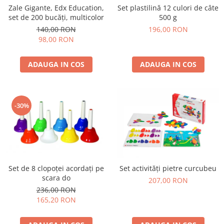
Zale Gigante, Edx Education,
Set plastilină 12 culori de câte
set de 200 bucăți, multicolor
500 g
140,00 RON
196,00 RON
98,00 RON
ADAUGA IN COS
ADAUGA IN COS
-30%
Set de 8 clopoței acordați pe
Set activități pietre curcubeu
scara do
207,00 RON
236,00 RON
165,20 RON