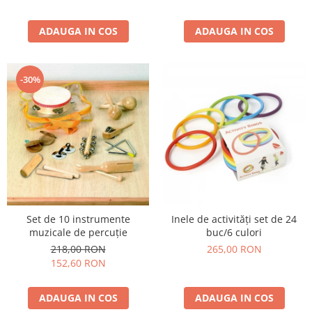
Wellness
Diverse jucarii educative
ADAUGA IN COS
ADAUGA IN COS
Apa si nisip
Dezvoltarea limbajului
-30%
Figurine
Mobilier gradinita
Montessori
Spații de joacă
Educatie inovativa
Anatomie
Comunicare
Dezvoltare timpurie
Set de 10 instrumente
Inele de activități set de 24
muzicale de percuție
buc/6 culori
Experimente
218,00 RON
265,00 RON
Forme
152,60 RON
Joc imaginativ
Jucării interactive
ADAUGA IN COS
ADAUGA IN COS
Lumina