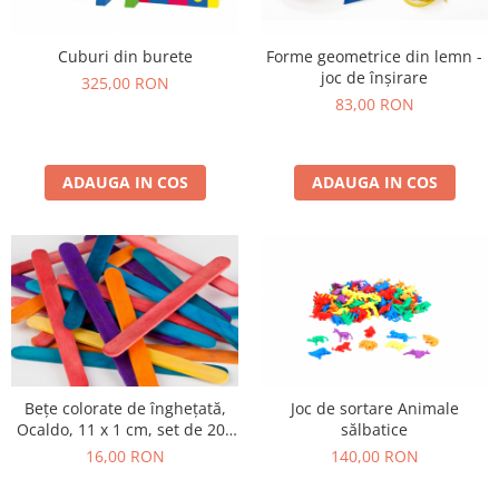
Cuburi din burete
Forme geometrice din lemn -
joc de înșirare
325,00 RON
83,00 RON
ADAUGA IN COS
ADAUGA IN COS
Bețe colorate de înghețată,
Joc de sortare Animale
Ocaldo, 11 x 1 cm, set de 200
sălbatice
bucăți
16,00 RON
140,00 RON