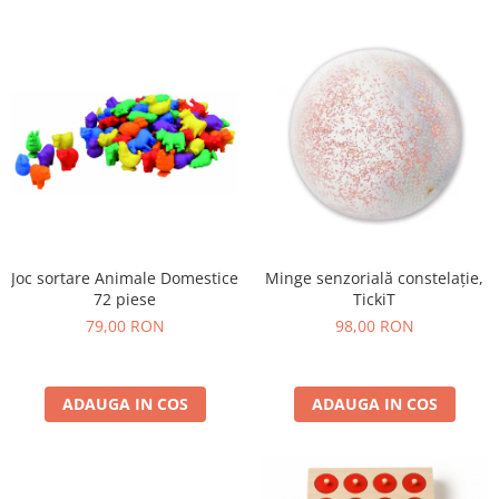
Lumini si culori
Magnetism
Matematica
Pregătire pentru școală
Pregătirea scrierii de mână
Secventialitate
Sortare si numarare
Stiinte
Mărgele de călcat HAMA
Joc sortare Animale Domestice
Minge senzorială constelație,
Hama Maxi Sticks
72 piese
TickiT
Margele HAMA MAXI
79,00 RON
98,00 RON
Mărgele HAMA MIDI
Mărgele HAMA MINI
ADAUGA IN COS
Perceperea timpului - TimeTimer
ADAUGA IN COS
Stimulare senzoriala
Stimulare auditiva