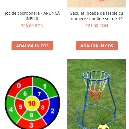
Joc de coordonare - ARUNCĂ
Saculeti boabe de fasole cu
INELUL
numere si buline set de 10
306,00 RON
121,00 RON
ADAUGA IN COS
ADAUGA IN COS