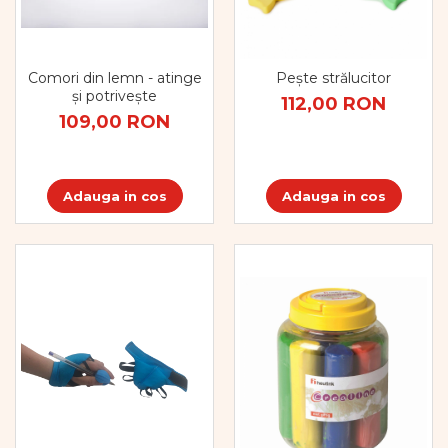
Comori din lemn - atinge
Pește strălucitor
și potrivește
112,00 RON
109,00 RON
Adauga in cos
Adauga in cos