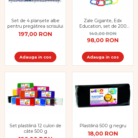
Zale Gigante, Edx
Set de 4 planșete albe
Education, set de 200
pentru pregătirea scrisului
bucăți, multicolor
140,00 RON
197,00 RON
98,00 RON
Adauga in cos
Adauga in cos
Set plastilină 12 culori de
Plastilină 500 g negru
câte 500 g
18,00 RON