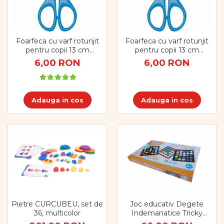
Foarfeca cu varf rotunjit
Foarfeca cu varf rotunjit
pentru copii 13 cm
pentru copii 13 cm
dreptaci
stangaci
6,00 RON
6,00 RON
Adauga in cos
Adauga in cos
Pietre CURCUBEU, set de
Joc educativ Degete
36, multicolor
Indemanatice Tricky
Fingers