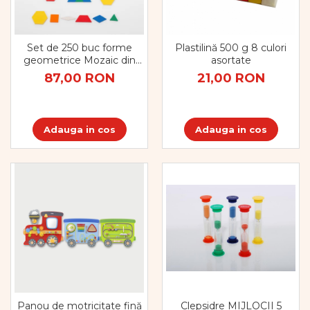
Vopsele
Biciclete si Triciclete
Biciclete
Set de 250 buc forme
Plastilină 500 g 8 culori
Accesorii
geometrice Mozaic din
asortate
plastic
Biciclete VIKING
87,00 RON
21,00 RON
Biciclete Viking Challange
Biciclete Viking Explorer
Diverse
Adauga in cos
Adauga in cos
Triciclete
Camere Senzoriale
Amenajări camere senzoriale
Echipamente camere senzoriale
Oferte pentru Camere Senzoriale
Creativitate si indemanare
Cuburi și cărămizi
Instrumente muzicale
Jucarii de constructii
Puzzle
Clepsidre MIJLOCII 5
Panou de motricitate fină