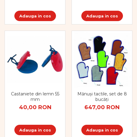
Adauga in cos
Adauga in cos
Castaniete din lemn 55
Mănuși tactile, set de 8
mm
bucăți
40,00 RON
647,00 RON
Adauga in cos
Adauga in cos