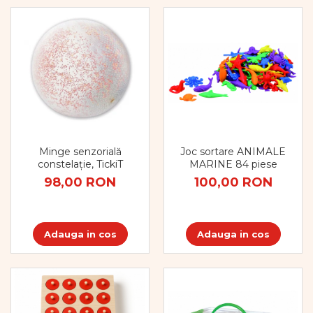
Pregătirea scrierii de mână
Secventialitate
Sortare si numarare
Stiinte
Mărgele de călcat HAMA
Hama Maxi Sticks
Margele HAMA MAXI
Mărgele HAMA MIDI
Mărgele HAMA MINI
Joc sortare ANIMALE
Minge senzorială
Perceperea timpului -
MARINE 84 piese
constelație, TickiT
TimeTimer
100,00 RON
98,00 RON
Stimulare senzoriala
Stimulare auditiva
Stimulare olfactivă
Adauga in cos
Adauga in cos
Stimulare tactila
Stimulare vizuala
Terapie de integrare senzorială