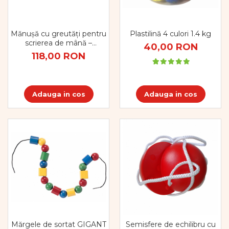
Plastilină 4 culori 1.4 kg
Mănușă cu greutăți pentru
scrierea de mână –
40,00 RON
mărime mică
118,00 RON
Adauga in cos
Adauga in cos
Mărgele de sortat GIGANT
Semisfere de echilibru cu