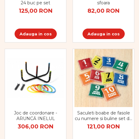
24 buc pe set
sfoara
125,00 RON
82,00 RON
Adauga in cos
Adauga in cos
Joc de coordonare -
Saculeti boabe de fasole
ARUNCĂ INELUL
cu numere si buline set de
10
306,00 RON
121,00 RON