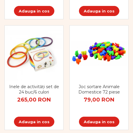
Dezvoltarea limbajului
Figurine
Adauga in cos
Adauga in cos
Mobilier gradinita
Montessori
Spații de joacă
Educatie inovativa
Anatomie
Comunicare
Dezvoltare timpurie
Experimente
Forme
Joc imaginativ
Joc sortare Animale
Inele de activități set de
Jucării interactive
Domestice 72 piese
24 buc/6 culori
Lumina
79,00 RON
265,00 RON
Lumini si culori
Magnetism
Matematica
Adauga in cos
Adauga in cos
Pregătire pentru școală