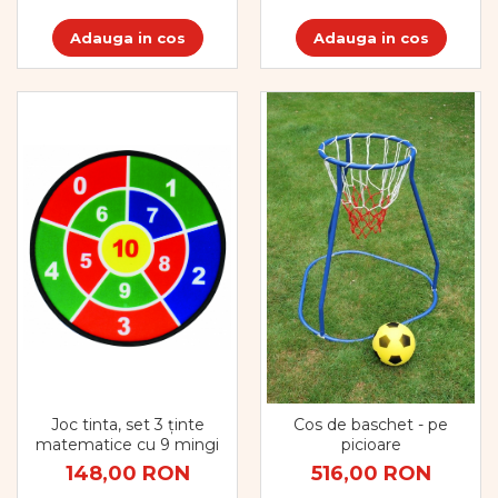
Adauga in cos
Adauga in cos
Joc tinta, set 3 ținte
Cos de baschet - pe
matematice cu 9 mingi
picioare
148,00 RON
516,00 RON