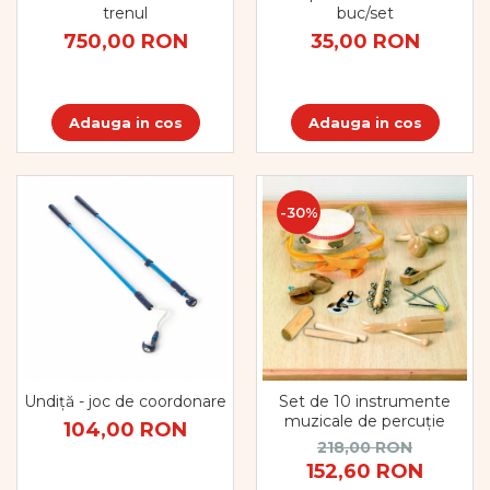
Dezvoltare cognitiva
buc/set
trenul
35,00 RON
750,00 RON
Jocuri matematice
Jucării de sortare
Dezvoltare psihomotrica
Adauga in cos
Adauga in cos
Dezvoltare proprioceptiva
Dezvoltare vestibulara
Echilibru
Jucarii de echilibru
-30%
Mingi terapeutice
Module din burete
Motricitate fina
Motricitate grosiera
Recunoasterea formelor
Saltele
Trasee de motricitate
Undiță - joc de coordonare
Set de 10 instrumente
Wellness
muzicale de percuție
104,00 RON
Diverse jucarii educative
218,00 RON
152,60 RON
Apa si nisip