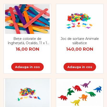
Bețe colorate de
Joc de sortare Animale
înghețată, Ocaldo, 11 x 1
sălbatice
cm, set de 200 bucăți
16,00 RON
140,00 RON
Adauga in cos
Adauga in cos