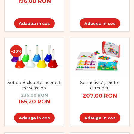
196,00 RON
Adauga in cos
Adauga in cos
-30%
Set de 8 clopoței acordați
Set activități pietre
pe scara do
curcubeu
236,00 RON
207,00 RON
165,20 RON
Adauga in cos
Adauga in cos