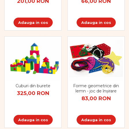
201,00 RON
66,00 RON
Adauga in cos
Adauga in cos
Cuburi din burete
Forme geometrice din
lemn - joc de înșirare
325,00 RON
83,00 RON
Adauga in cos
Adauga in cos