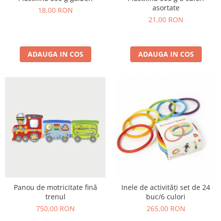
Jucarii de constructii
asortate
18,00 RON
Puzzle
21,00 RON
Dezvoltare cognitiva
Jocuri matematice
ADAUGA IN COS
ADAUGA IN COS
Jucării de sortare
Dezvoltare psihomotrica
Dezvoltare proprioceptiva
Dezvoltare vestibulara
Echilibru
Jucarii de echilibru
Mingi terapeutice
Module din burete
Motricitate fina
Motricitate grosiera
Panou de motricitate fină
Inele de activități set de 24
Recunoasterea formelor
trenul
buc/6 culori
Saltele
750,00 RON
265,00 RON
Trasee de motricitate