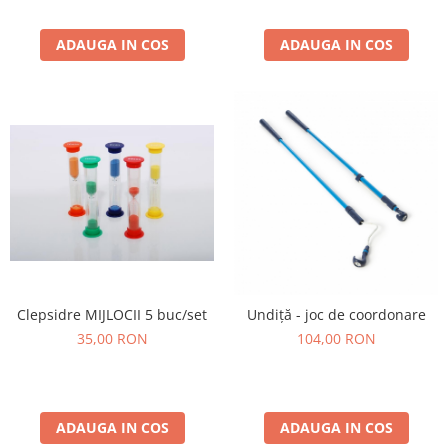
Wellness
Diverse jucarii educative
ADAUGA IN COS
ADAUGA IN COS
Apa si nisip
Dezvoltarea limbajului
Figurine
Mobilier gradinita
Montessori
Spații de joacă
Educatie inovativa
Anatomie
Comunicare
Dezvoltare timpurie
Clepsidre MIJLOCII 5 buc/set
Undiță - joc de coordonare
Experimente
35,00 RON
104,00 RON
Forme
Joc imaginativ
Jucării interactive
ADAUGA IN COS
ADAUGA IN COS
Lumina