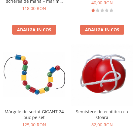
scrierea de mână – mărime
40,00 RON
mică
118,00 RON
ADAUGA IN COS
ADAUGA IN COS
Mărgele de sortat GIGANT 24
Semisfere de echilibru cu
buc pe set
sfoara
125,00 RON
82,00 RON