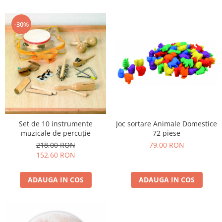
Lumini si culori
Magnetism
-30%
Matematica
Pregătire pentru școală
Pregătirea scrierii de mână
Secventialitate
Sortare si numarare
Stiinte
Mărgele de călcat HAMA
Joc sortare Animale Domestice
Set de 10 instrumente
Hama Maxi Sticks
72 piese
muzicale de percuție
Margele HAMA MAXI
79,00 RON
218,00 RON
Mărgele HAMA MIDI
152,60 RON
Mărgele HAMA MINI
ADAUGA IN COS
Perceperea timpului - TimeTimer
ADAUGA IN COS
Stimulare senzoriala
Stimulare auditiva