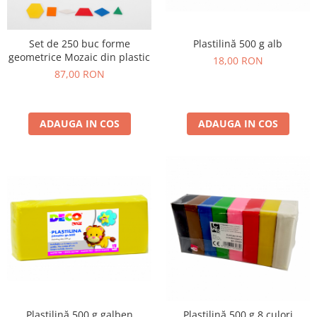
Plastilină
Vopsele
Biciclete si Triciclete
Plastilină 500 g alb
Set de 250 buc forme
geometrice Mozaic din plastic
18,00 RON
Biciclete
87,00 RON
Accesorii
Biciclete VIKING
Biciclete Viking Challange
ADAUGA IN COS
ADAUGA IN COS
Biciclete Viking Explorer
Diverse
Triciclete
Camere Senzoriale
Amenajări camere senzoriale
Echipamente camere senzoriale
Oferte pentru Camere Senzoriale
Creativitate si indemanare
Cuburi și cărămizi
Instrumente muzicale
Plastilină 500 g galben
Plastilină 500 g 8 culori