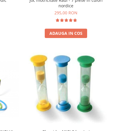
edic
Joc motricitate Râul - 7 piese in culori
nordice
295,00 RON
ADAUGA IN COS