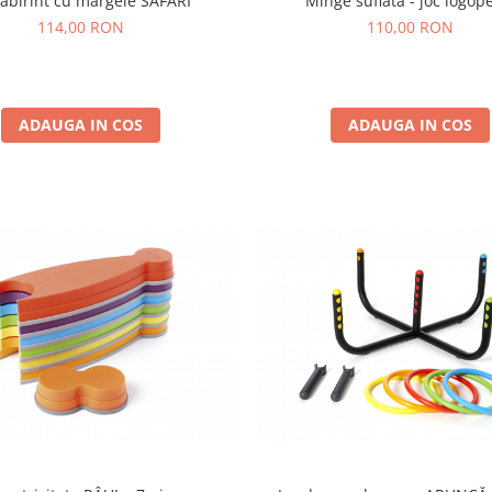
 labirint cu mărgele SAFARI
Minge suflată - joc logop
114,00 RON
110,00 RON
ADAUGA IN COS
ADAUGA IN COS