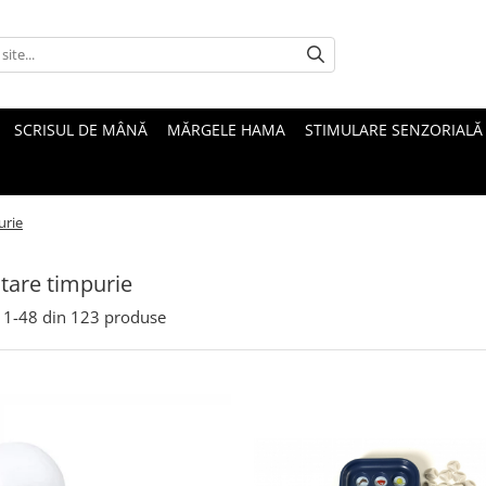
SCRISUL DE MÂNĂ
MĂRGELE HAMA
STIMULARE SENZORIALĂ
urie
tare timpurie
1-
48
din
123
produse