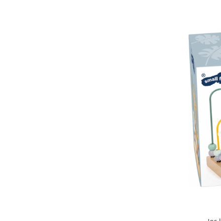
Lumini si culori
Magnetism
Matematica
Pregătire pentru școală
Pregătirea scrierii de mână
Secventialitate
Sortare si numarare
Stiinte
Mărgele de călcat HAMA
Hama Maxi Sticks
Margele HAMA MAXI
Mărgele HAMA MIDI
Mărgele HAMA MINI
Perceperea timpului - TimeTimer
Stimulare senzoriala
Stimulare auditiva