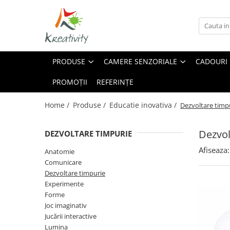
Produse
Camere Senzoriale
Sugestii
Arta, Hobby - Craft
Amenajări camere senzoriale
Cum să amenajăm o cameră
PRODUSE
CAMERE SENZORIALE
CADOURI
senzorială
Echipamente camere senzoriale
Accesorii desen pictura
Dezvoltare psihomotrică –
Oferte camere senzoriale
PROMOȚII
REFERINȚE
Creativitate
dezvoltarea abilităților motrice
Diverse materiale mici
Ce sunt mărgelele Hama
Home /
Produse /
Educatie inovativa /
Dezvoltare timp
Foarfece
Creații din mărgele Hama
Folii și laminatoare
Dezvol
DEZVOLTARE TIMPURIE
Forme din polistiren
Afiseaza:
Hârtii
Anatomie
Comunicare
Instrumente de scris
Dezvoltare timpurie
Lipici
Experimente
Modelare
Forme
Pensule
Joc imaginativ
Jucării interactive
Perforator
Lumina