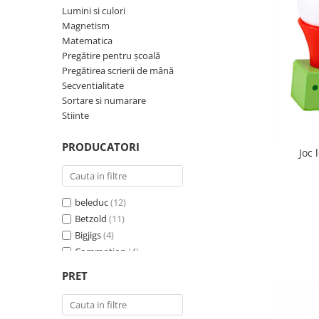
Plastilină
Lumini si culori
Vopsele
Magnetism
Biciclete si Triciclete
Matematica
Pregătire pentru școală
Biciclete
Pregătirea scrierii de mână
Accesorii
Secventialitate
Biciclete VIKING
Sortare si numarare
Stiinte
Biciclete Viking Challange
Biciclete Viking Explorer
PRODUCATORI
Joc 
Diverse
Triciclete
Camere Senzoriale
beleduc
(12)
Amenajări camere senzoriale
Betzold
(11)
Echipamente camere senzoriale
Bigjigs
(4)
Oferte pentru Camere Senzoriale
Commotion
(4)
Creativitate si indemanare
CWR
(14)
PRET
DECO
(1)
Cuburi și cărămizi
Educo
(2)
Instrumente muzicale
Edx Education
(3)