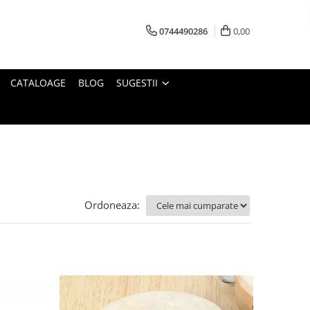
0744490286
0,00
CATALOAGE
BLOG
SUGESTII
Ordoneaza: