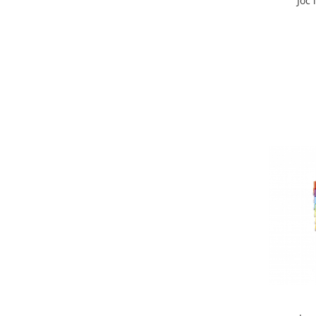
Joc
Stimulare olfactivă
Stimulare tactila
Stimulare vizuala
Terapie de integrare senzorială