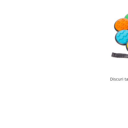
Wellness
Diverse jucarii educative
Apa si nisip
Dezvoltarea limbajului
Figurine
Mobilier gradinita
Montessori
Spații de joacă
Educatie inovativa
Anatomie
Discuri t
Comunicare
Dezvoltare timpurie
Experimente
Forme
Joc imaginativ
Jucării interactive
Lumina