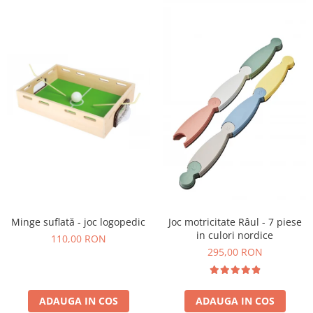
Stimulare olfactivă
Stimulare tactila
Stimulare vizuala
Terapie de integrare senzorială
Minge suflată - joc logopedic
Joc motricitate Râul - 7 piese
in culori nordice
110,00 RON
295,00 RON
ADAUGA IN COS
ADAUGA IN COS