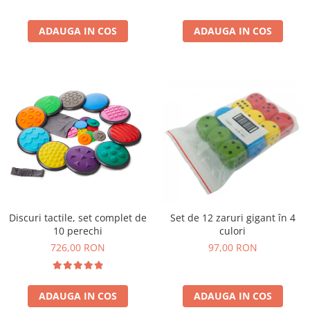
Wellness
Diverse jucarii educative
ADAUGA IN COS
ADAUGA IN COS
Apa si nisip
Dezvoltarea limbajului
Figurine
Mobilier gradinita
Montessori
Spații de joacă
Educatie inovativa
Anatomie
Comunicare
Dezvoltare timpurie
Discuri tactile, set complet de
Set de 12 zaruri gigant în 4
10 perechi
culori
Experimente
726,00 RON
97,00 RON
Forme
Joc imaginativ
Jucării interactive
ADAUGA IN COS
ADAUGA IN COS
Lumina