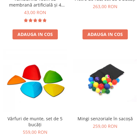
Jucarii de constructii
membrană artificială și 4
263,00 RON
perechi de zurgălăi
Puzzle
43,00 RON
Dezvoltare cognitiva
Jocuri matematice
ADAUGA IN COS
ADAUGA IN COS
Jucării de sortare
Dezvoltare psihomotrica
Dezvoltare proprioceptiva
Dezvoltare vestibulara
Echilibru
Jucarii de echilibru
Mingi terapeutice
Module din burete
Motricitate fina
Motricitate grosiera
Mingi senzoriale în sacoșă
Vârfuri de munte, set de 5
Recunoasterea formelor
bucăți
259,00 RON
Saltele
559,00 RON
Trasee de motricitate