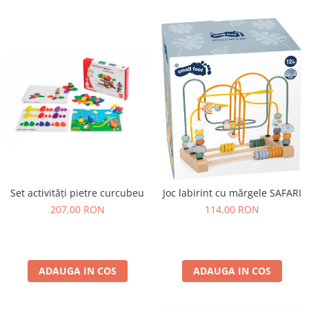
Lumini si culori
Magnetism
Matematica
Pregătire pentru școală
Pregătirea scrierii de mână
Secventialitate
Sortare si numarare
Stiinte
Mărgele de călcat HAMA
Hama Maxi Sticks
Set activități pietre curcubeu
Joc labirint cu mărgele SAFARI
Margele HAMA MAXI
207,00 RON
114,00 RON
Mărgele HAMA MIDI
Mărgele HAMA MINI
Perceperea timpului - TimeTimer
ADAUGA IN COS
ADAUGA IN COS
Stimulare senzoriala
Stimulare auditiva