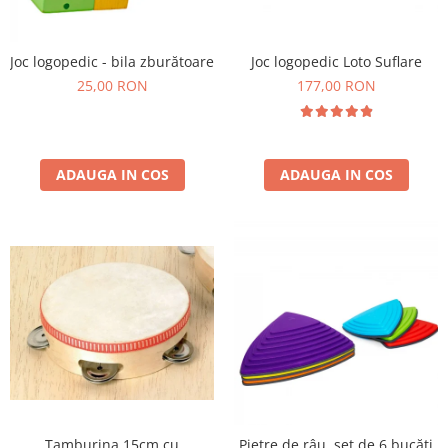
Plastilină
Vopsele
Biciclete si Triciclete
Joc logopedic Loto Suflare
Joc logopedic - bila zburătoare
177,00 RON
Biciclete
25,00 RON
Accesorii
Biciclete VIKING
Biciclete Viking Challange
ADAUGA IN COS
ADAUGA IN COS
Biciclete Viking Explorer
Diverse
Triciclete
Camere Senzoriale
Amenajări camere senzoriale
Echipamente camere senzoriale
Oferte pentru Camere Senzoriale
Creativitate si indemanare
Cuburi și cărămizi
Instrumente muzicale
Tamburina 15cm cu
Pietre de râu, set de 6 bucăți