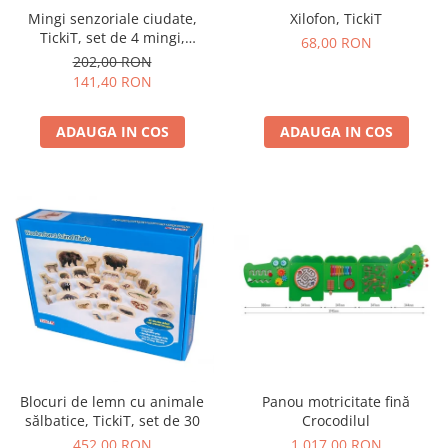
Mingi senzoriale ciudate,
Xilofon, TickiT
TickiT, set de 4 mingi,
68,00 RON
multicolor
202,00 RON
141,40 RON
ADAUGA IN COS
ADAUGA IN COS
Blocuri de lemn cu animale
Panou motricitate fină
sălbatice, TickiT, set de 30
Crocodilul
452,00 RON
1.017,00 RON