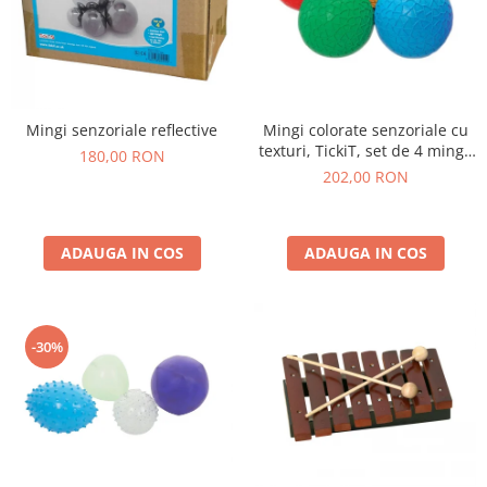
Mingi senzoriale reflective
Mingi colorate senzoriale cu
texturi, TickiT, set de 4 mingi,
180,00 RON
multicolor
202,00 RON
ADAUGA IN COS
ADAUGA IN COS
-30%