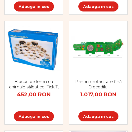
Adauga in cos
Adauga in cos
Panou motricitate fină
Blocuri de lemn cu
Crocodilul
animale sălbatice, TickiT,
set de 30
1.017,00 RON
452,00 RON
Adauga in cos
Adauga in cos