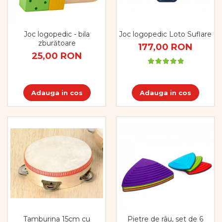
Vopsele
Biciclete si Triciclete
Biciclete
Joc logopedic - bila
Joc logopedic Loto Suflare
Accesorii
zburătoare
177,00 RON
Biciclete VIKING
25,00 RON
Biciclete Viking Challange
Biciclete Viking Explorer
Diverse
Adauga in cos
Adauga in cos
Triciclete
Camere Senzoriale
Amenajări camere senzoriale
Echipamente camere senzoriale
Oferte pentru Camere Senzoriale
Creativitate si indemanare
Cuburi și cărămizi
Instrumente muzicale
Jucarii de constructii
Puzzle
Tamburina 15cm cu
Pietre de râu, set de 6