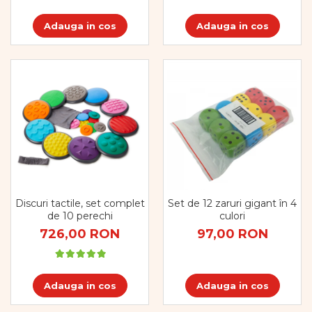
Dezvoltarea limbajului
Figurine
Adauga in cos
Adauga in cos
Mobilier gradinita
Montessori
Spații de joacă
Educatie inovativa
Anatomie
Comunicare
Dezvoltare timpurie
Experimente
Forme
Joc imaginativ
Discuri tactile, set complet
Set de 12 zaruri gigant în 4
Jucării interactive
de 10 perechi
culori
Lumina
726,00 RON
97,00 RON
Lumini si culori
Magnetism
Matematica
Adauga in cos
Adauga in cos
Pregătire pentru școală