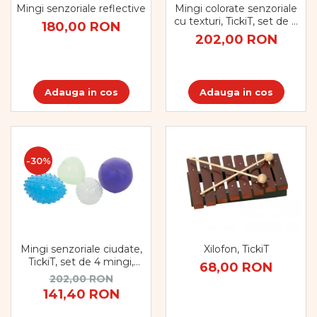
Mingi senzoriale reflective
Mingi colorate senzoriale
cu texturi, TickiT, set de 4
180,00 RON
mingi, multicolor
202,00 RON
Adauga in cos
Adauga in cos
-30%
Mingi senzoriale ciudate,
Xilofon, TickiT
TickiT, set de 4 mingi,
68,00 RON
multicolor
202,00 RON
141,40 RON