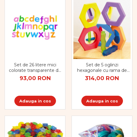
Set de 26 litere mici
Set de 5 oglinzi
colorate transparente de
hexagonale cu rama de
înălțime 70 mm, TickiT
spuma
93,00 RON
314,00 RON
Adauga in cos
Adauga in cos