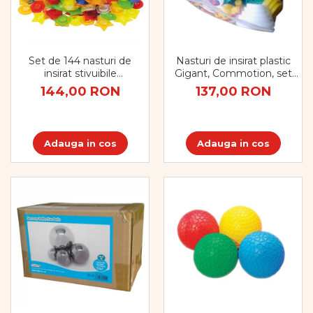
Set de 144 nasturi de
Nasturi de insirat plastic
insirat stivuibile
Gigant, Commotion, set
transparente
de 44 bucati, multicolor
144,00 RON
137,00 RON
Adauga in cos
Adauga in cos