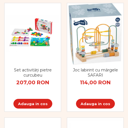
Pregătirea scrierii de mână
Secventialitate
Sortare si numarare
Stiinte
Mărgele de călcat HAMA
Hama Maxi Sticks
Margele HAMA MAXI
Mărgele HAMA MIDI
Mărgele HAMA MINI
Perceperea timpului -
Set activități pietre
Joc labirint cu mărgele
TimeTimer
curcubeu
SAFARI
Stimulare senzoriala
207,00 RON
114,00 RON
Stimulare auditiva
Stimulare olfactivă
Stimulare tactila
Adauga in cos
Adauga in cos
Stimulare vizuala
Terapie de integrare senzorială