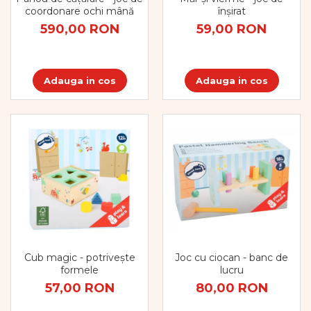
coordonare ochi mână
înșirat
590,00 RON
59,00 RON
Adauga in cos
Adauga in cos
Joc cu ciocan - banc de
Cub magic - potrivește
lucru
formele
80,00 RON
57,00 RON