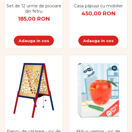
Set de 12 urme de picioare
Casa păpușii cu mobilier
din fetru
450,00 RON
185,00 RON
Adauga in cos
Adauga in cos
Panou de cățărare - joc de
Măr și vierme - joc de