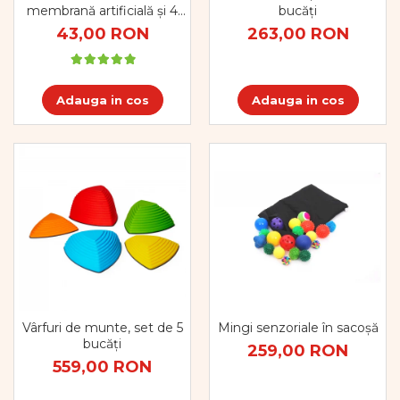
Dezvoltare cognitiva
membrană artificială și 4
bucăți
perechi de zurgălăi
43,00 RON
263,00 RON
Jocuri matematice
Jucării de sortare
Dezvoltare psihomotrica
Adauga in cos
Adauga in cos
Dezvoltare proprioceptiva
Dezvoltare vestibulara
Echilibru
Jucarii de echilibru
Mingi terapeutice
Module din burete
Motricitate fina
Motricitate grosiera
Recunoasterea formelor
Saltele
Trasee de motricitate
Vârfuri de munte, set de 5
Mingi senzoriale în sacoșă
Wellness
bucăți
259,00 RON
Diverse jucarii educative
559,00 RON
Apa si nisip