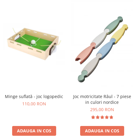
Stimulare olfactivă
Stimulare tactila
Stimulare vizuala
Terapie de integrare senzorială
Minge suflată - joc logopedic
Joc motricitate Râul - 7 piese
in culori nordice
110,00 RON
295,00 RON
ADAUGA IN COS
ADAUGA IN COS