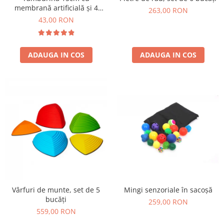
Jucarii de constructii
membrană artificială și 4
263,00 RON
perechi de zurgălăi
Puzzle
43,00 RON
Dezvoltare cognitiva
Jocuri matematice
ADAUGA IN COS
ADAUGA IN COS
Jucării de sortare
Dezvoltare psihomotrica
Dezvoltare proprioceptiva
Dezvoltare vestibulara
Echilibru
Jucarii de echilibru
Mingi terapeutice
Module din burete
Motricitate fina
Motricitate grosiera
Mingi senzoriale în sacoșă
Vârfuri de munte, set de 5
Recunoasterea formelor
bucăți
259,00 RON
Saltele
559,00 RON
Trasee de motricitate