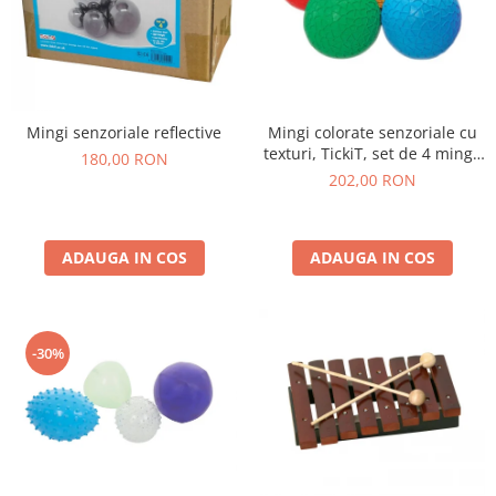
Mingi senzoriale reflective
Mingi colorate senzoriale cu
texturi, TickiT, set de 4 mingi,
180,00 RON
multicolor
202,00 RON
ADAUGA IN COS
ADAUGA IN COS
-30%