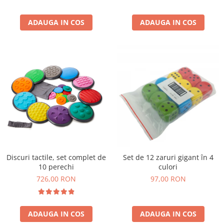
Wellness
Diverse jucarii educative
ADAUGA IN COS
ADAUGA IN COS
Apa si nisip
Dezvoltarea limbajului
Figurine
Mobilier gradinita
Montessori
Spații de joacă
Educatie inovativa
Anatomie
Comunicare
Dezvoltare timpurie
Discuri tactile, set complet de
Set de 12 zaruri gigant în 4
10 perechi
culori
Experimente
726,00 RON
97,00 RON
Forme
Joc imaginativ
Jucării interactive
ADAUGA IN COS
ADAUGA IN COS
Lumina