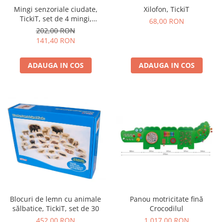
Mingi senzoriale ciudate,
Xilofon, TickiT
TickiT, set de 4 mingi,
68,00 RON
multicolor
202,00 RON
141,40 RON
ADAUGA IN COS
ADAUGA IN COS
Blocuri de lemn cu animale
Panou motricitate fină
sălbatice, TickiT, set de 30
Crocodilul
452,00 RON
1.017,00 RON