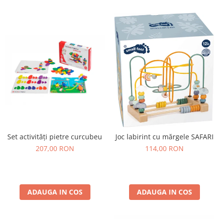
Lumini si culori
Magnetism
Matematica
Pregătire pentru școală
Pregătirea scrierii de mână
Secventialitate
Sortare si numarare
Stiinte
Mărgele de călcat HAMA
Hama Maxi Sticks
Set activități pietre curcubeu
Joc labirint cu mărgele SAFARI
Margele HAMA MAXI
207,00 RON
114,00 RON
Mărgele HAMA MIDI
Mărgele HAMA MINI
Perceperea timpului - TimeTimer
ADAUGA IN COS
ADAUGA IN COS
Stimulare senzoriala
Stimulare auditiva