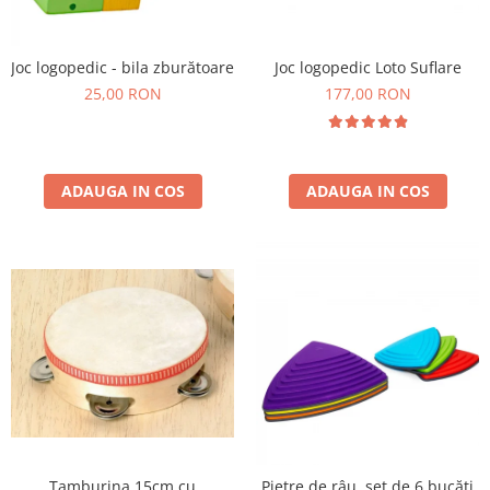
Plastilină
Vopsele
Biciclete si Triciclete
Joc logopedic Loto Suflare
Joc logopedic - bila zburătoare
177,00 RON
Biciclete
25,00 RON
Accesorii
Biciclete VIKING
Biciclete Viking Challange
ADAUGA IN COS
ADAUGA IN COS
Biciclete Viking Explorer
Diverse
Triciclete
Camere Senzoriale
Amenajări camere senzoriale
Echipamente camere senzoriale
Oferte pentru Camere Senzoriale
Creativitate si indemanare
Cuburi și cărămizi
Instrumente muzicale
Tamburina 15cm cu
Pietre de râu, set de 6 bucăți