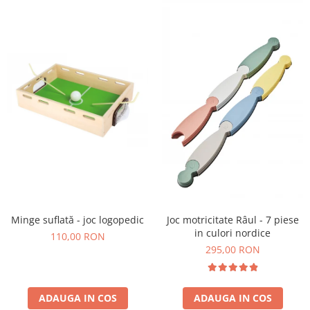
Stimulare olfactivă
Stimulare tactila
Stimulare vizuala
Terapie de integrare senzorială
Minge suflată - joc logopedic
Joc motricitate Râul - 7 piese
in culori nordice
110,00 RON
295,00 RON
ADAUGA IN COS
ADAUGA IN COS