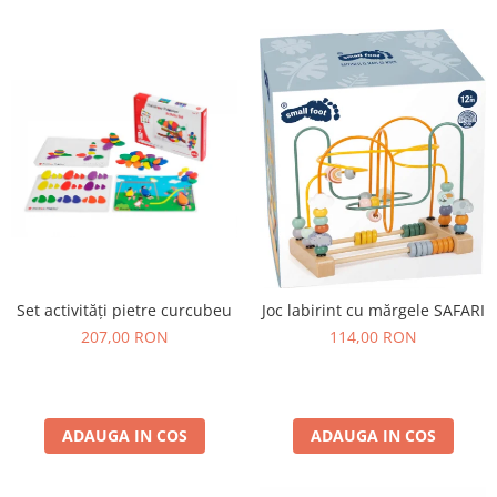
Lumini si culori
Magnetism
Matematica
Pregătire pentru școală
Pregătirea scrierii de mână
Secventialitate
Sortare si numarare
Stiinte
Mărgele de călcat HAMA
Hama Maxi Sticks
Set activități pietre curcubeu
Joc labirint cu mărgele SAFARI
Margele HAMA MAXI
207,00 RON
114,00 RON
Mărgele HAMA MIDI
Mărgele HAMA MINI
Perceperea timpului - TimeTimer
ADAUGA IN COS
ADAUGA IN COS
Stimulare senzoriala
Stimulare auditiva