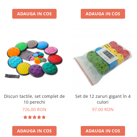
Wellness
Diverse jucarii educative
ADAUGA IN COS
ADAUGA IN COS
Apa si nisip
Dezvoltarea limbajului
Figurine
Mobilier gradinita
Montessori
Spații de joacă
Educatie inovativa
Anatomie
Comunicare
Dezvoltare timpurie
Discuri tactile, set complet de
Set de 12 zaruri gigant în 4
10 perechi
culori
Experimente
726,00 RON
97,00 RON
Forme
Joc imaginativ
Jucării interactive
ADAUGA IN COS
ADAUGA IN COS
Lumina