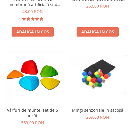
Jucarii de constructii
membrană artificială și 4
263,00 RON
perechi de zurgălăi
Puzzle
43,00 RON
Dezvoltare cognitiva
Jocuri matematice
ADAUGA IN COS
ADAUGA IN COS
Jucării de sortare
Dezvoltare psihomotrica
Dezvoltare proprioceptiva
Dezvoltare vestibulara
Echilibru
Jucarii de echilibru
Mingi terapeutice
Module din burete
Motricitate fina
Motricitate grosiera
Mingi senzoriale în sacoșă
Vârfuri de munte, set de 5
Recunoasterea formelor
bucăți
259,00 RON
Saltele
559,00 RON
Trasee de motricitate