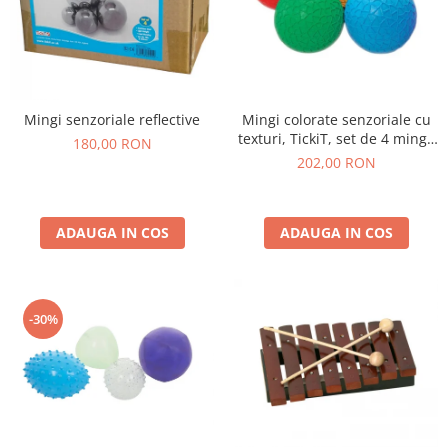
Mingi senzoriale reflective
Mingi colorate senzoriale cu
texturi, TickiT, set de 4 mingi,
180,00 RON
multicolor
202,00 RON
ADAUGA IN COS
ADAUGA IN COS
-30%