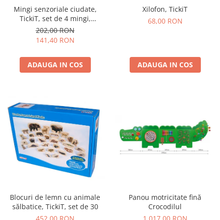
Mingi senzoriale ciudate,
Xilofon, TickiT
TickiT, set de 4 mingi,
68,00 RON
multicolor
202,00 RON
141,40 RON
ADAUGA IN COS
ADAUGA IN COS
Blocuri de lemn cu animale
Panou motricitate fină
sălbatice, TickiT, set de 30
Crocodilul
452,00 RON
1.017,00 RON