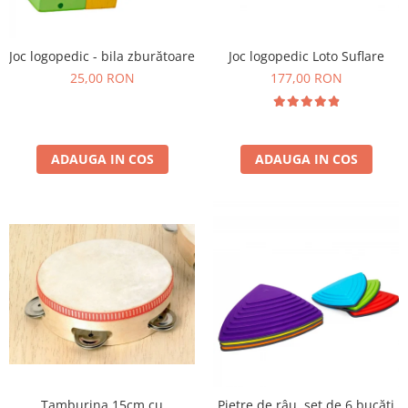
Plastilină
Vopsele
Biciclete si Triciclete
Joc logopedic Loto Suflare
Joc logopedic - bila zburătoare
177,00 RON
Biciclete
25,00 RON
Accesorii
Biciclete VIKING
Biciclete Viking Challange
ADAUGA IN COS
ADAUGA IN COS
Biciclete Viking Explorer
Diverse
Triciclete
Camere Senzoriale
Amenajări camere senzoriale
Echipamente camere senzoriale
Oferte pentru Camere Senzoriale
Creativitate si indemanare
Cuburi și cărămizi
Instrumente muzicale
Tamburina 15cm cu
Pietre de râu, set de 6 bucăți