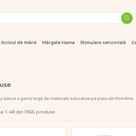
Scrisul de mână
Mărgele Hama
Stimulare senzorială
C
use
ty aduce a gamă largă de materiale educative pe piața din România.
a:
1-
48
din
1966
produse