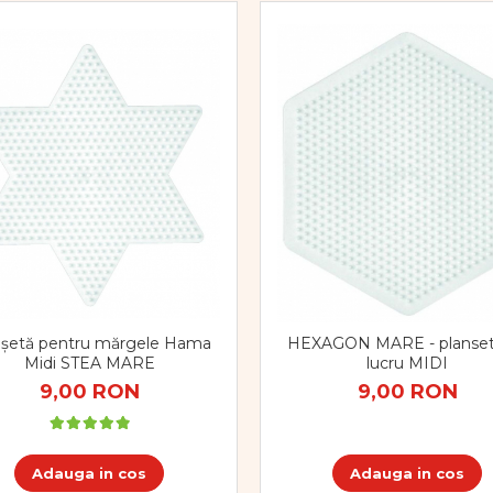
nșetă pentru mărgele Hama
HEXAGON MARE - planset
Midi STEA MARE
lucru MIDI
9,00 RON
9,00 RON
Adauga in cos
Adauga in cos