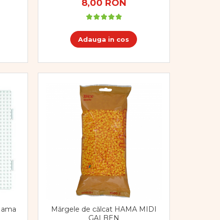
8,00 RON
Adauga in cos
 Hama
Mărgele de călcat HAMA MIDI
GALBEN