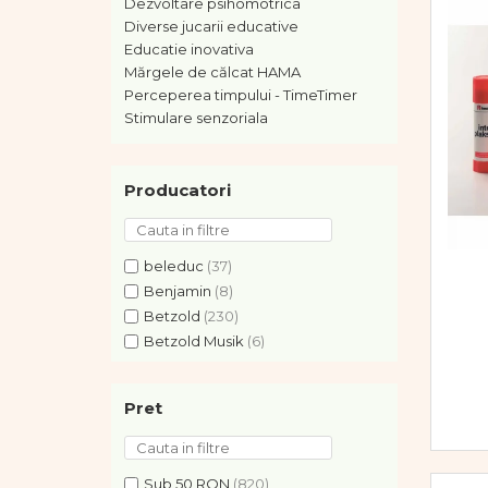
Vopsele
Dezvoltare psihomotrica
Diverse jucarii educative
Biciclete si Triciclete
Educatie inovativa
Biciclete
Mărgele de călcat HAMA
Accesorii
Perceperea timpului - TimeTimer
Biciclete VIKING
Stimulare senzoriala
Biciclete Viking Challange
Biciclete Viking Explorer
Producatori
Diverse
Triciclete
Camere Senzoriale
beleduc
(37)
Amenajări camere senzoriale
Benjamin
(8)
Echipamente camere senzoriale
Betzold
(230)
Oferte pentru Camere Senzoriale
Betzold Musik
(6)
Creativitate si indemanare
Betzold sport
(12)
Cuburi și cărămizi
Bigjigs
(7)
Pret
Centropen
(5)
Instrumente muzicale
Commotion
(29)
Jucarii de constructii
Creativ Company
(10)
Puzzle
Sub 50 RON
(820)