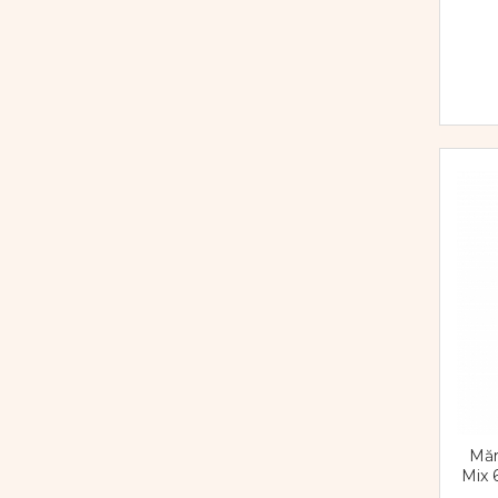
Măr
Mix 