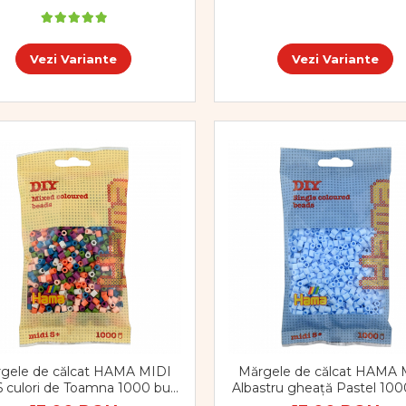
Vezi Variante
Vezi Variante
gele de călcat HAMA MIDI
Mărgele de călcat HAMA 
6 culori de Toamna 1000 buc
Albastru gheață Pastel 100
în punguliță
în punguliță