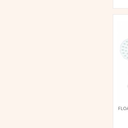
Pregătirea scrierii de mână
TickiT
(110)
Secventialitate
TOPBRIGHT
(1)
Toys For Life
(48)
Sortare si numarare
Viga
(33)
Stiinte
Wesco
(16)
Mărgele de călcat HAMA
Winther
(20)
Hama Maxi Sticks
Margele HAMA MAXI
Mărgele HAMA MIDI
Mărgele HAMA MINI
Perceperea timpului -
TimeTimer
Stimulare senzoriala
Stimulare auditiva
Stimulare olfactivă
Stimulare tactila
FLOA
Stimulare vizuala
Terapie de integrare senzorială