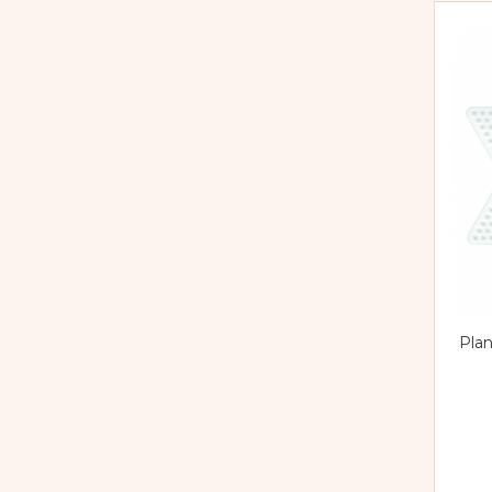
Dezvoltarea limbajului
Kreativity
(18)
Figurine
Mag Genius
(10)
Mobilier gradinita
Malte Haaning Plastic A/S
(584)
Montessori
Melissa & Doug
(9)
Mentari
(2)
Spații de joacă
miniland
(1)
Educatie inovativa
Mungyo
(1)
Anatomie
Nexus
(27)
Comunicare
Ocaldo
(5)
Dezvoltare timpurie
OptiKinetics
(22)
Experimente
Ortek
(3)
Forme
Playlearn
(103)
Joc imaginativ
Robo Educational Toys
(4)
Jucării interactive
Pla
Shaw Magnets
(2)
Lumina
Simply Joy
(3)
Lumini si culori
Sio-2
(4)
Magnetism
small foot
(52)
Matematica
SmartGames
(1)
Pregătire pentru școală
TFH
(44)