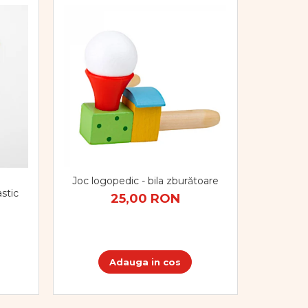
Joc logopedic - bila zburătoare
stic
25,00 RON
Adauga in cos