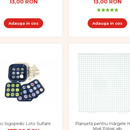
13,00 RON
13,00 RON
Adauga in cos
Adauga in cos
Planșetă pentru mărgele
oc logopedic Loto Suflare
Midi Pătrat alb