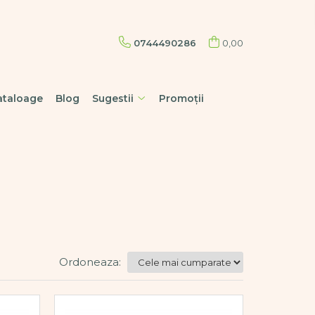
0744490286
0,00
ataloage
Blog
Sugestii
Promoții
Ordoneaza: