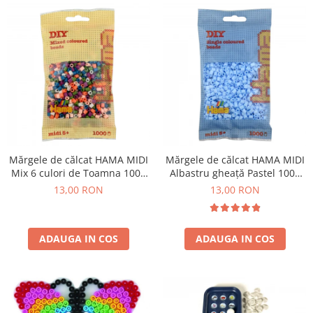
Mărgele de călcat HAMA MIDI
Mărgele de călcat HAMA MIDI
Mix 6 culori de Toamna 1000
Albastru gheață Pastel 1000
buc în punguliță
buc în punguliță
13,00 RON
13,00 RON
ADAUGA IN COS
ADAUGA IN COS