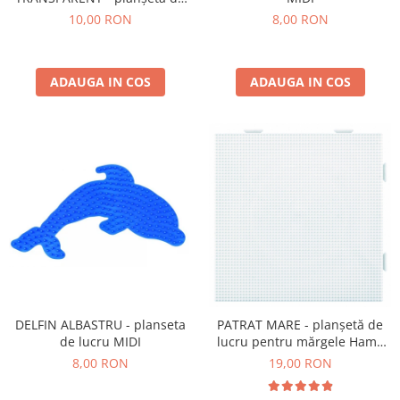
lucru MIDI
10,00 RON
8,00 RON
ADAUGA IN COS
ADAUGA IN COS
DELFIN ALBASTRU - planseta
PATRAT MARE - planșetă de
de lucru MIDI
lucru pentru mărgele Hama
mini
8,00 RON
19,00 RON