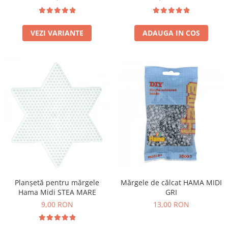
Stimulare olfactivă
Stimulare tactila
Stimulare vizuala
VEZI VARIANTE
ADAUGA IN COS
Terapie de integrare senzorială
Planșetă pentru mărgele
Mărgele de călcat HAMA MIDI
Hama Midi STEA MARE
GRI
9,00 RON
13,00 RON