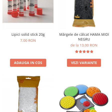
Plastilină
Vopsele
Biciclete si Triciclete
Biciclete
Accesorii
Biciclete VIKING
Lipici solid stick 20g
Mărgele de călcat HAMA MIDI
NEGRU
7,00 RON
Biciclete Viking Challange
de la 13,00 RON
Biciclete Viking Explorer
Diverse
Triciclete
ADAUGA IN COS
VEZI VARIANTE
Camere Senzoriale
Amenajări camere senzoriale
Echipamente camere senzoriale
Oferte pentru Camere Senzoriale
Creativitate si indemanare
Cuburi și cărămizi
Instrumente muzicale