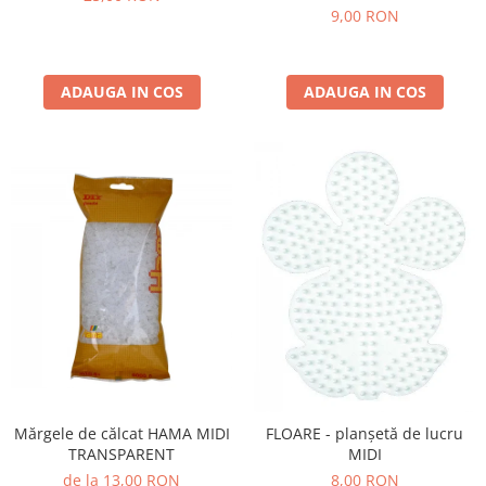
9,00 RON
Lumini si culori
Magnetism
Matematica
ADAUGA IN COS
ADAUGA IN COS
Pregătire pentru școală
Pregătirea scrierii de mână
Secventialitate
Sortare si numarare
Stiinte
Mărgele de călcat HAMA
Hama Maxi Sticks
Margele HAMA MAXI
Mărgele HAMA MIDI
Mărgele HAMA MINI
Perceperea timpului - TimeTimer
Stimulare senzoriala
Mărgele de călcat HAMA MIDI
FLOARE - planșetă de lucru
TRANSPARENT
MIDI
Stimulare auditiva
de la 13,00 RON
8,00 RON