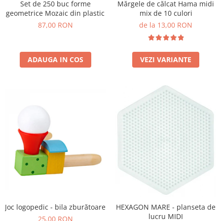
Set de 250 buc forme
Mărgele de călcat Hama midi
Wellness
geometrice Mozaic din plastic
mix de 10 culori
Diverse jucarii educative
87,00 RON
de la 13,00 RON
Apa si nisip
Dezvoltarea limbajului
ADAUGA IN COS
VEZI VARIANTE
Figurine
Mobilier gradinita
Montessori
Spații de joacă
Educatie inovativa
Anatomie
Comunicare
Dezvoltare timpurie
Experimente
Forme
Joc imaginativ
Jucării interactive
Joc logopedic - bila zburătoare
HEXAGON MARE - planseta de
lucru MIDI
Lumina
25,00 RON