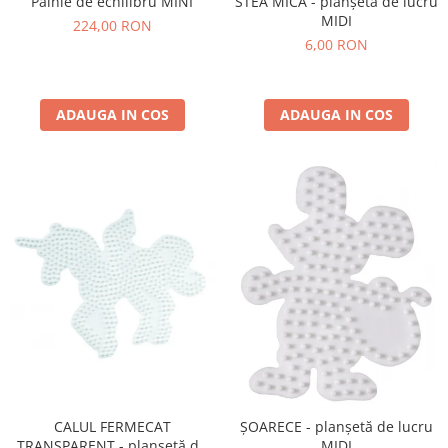
Pâlnie de echilibru MINI
STEA MICĂ - planșetă de lucru
MIDI
224,00 RON
6,00 RON
ADAUGA IN COS
ADAUGA IN COS
CALUL FERMECAT
ȘOARECE - planșetă de lucru
TRANSPARENT - planșetă de
MIDI