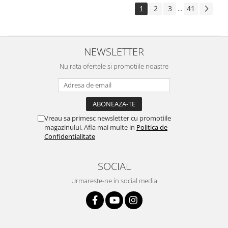
1
2
3
41
...
NEWSLETTER
Nu rata ofertele si promotiile noastre
Vreau sa primesc newsletter cu promotiile
magazinului. Afla mai multe in
Politica de
Confidentialitate
SOCIAL
Urmareste-ne in social media