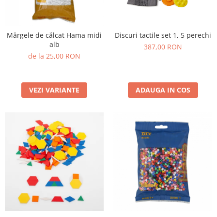
Jucarii de constructii
Puzzle
Dezvoltare cognitiva
Mărgele de călcat Hama midi
Discuri tactile set 1, 5 perechi
alb
Jocuri matematice
387,00 RON
de la 25,00 RON
Jucării de sortare
Dezvoltare psihomotrica
Dezvoltare proprioceptiva
VEZI VARIANTE
ADAUGA IN COS
Dezvoltare vestibulara
Echilibru
Jucarii de echilibru
Mingi terapeutice
Module din burete
Motricitate fina
Motricitate grosiera
Recunoasterea formelor
Saltele
Trasee de motricitate