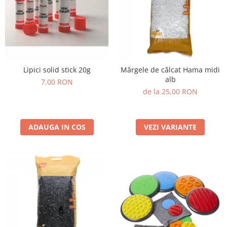
Plastilină
Vopsele
Biciclete si Triciclete
Biciclete
Accesorii
Biciclete VIKING
Lipici solid stick 20g
Mărgele de călcat Hama midi
alb
7,00 RON
Biciclete Viking Challange
de la 25,00 RON
Biciclete Viking Explorer
Diverse
Triciclete
ADAUGA IN COS
VEZI VARIANTE
Camere Senzoriale
Amenajări camere senzoriale
Echipamente camere senzoriale
Oferte pentru Camere Senzoriale
Creativitate si indemanare
Cuburi și cărămizi
Instrumente muzicale