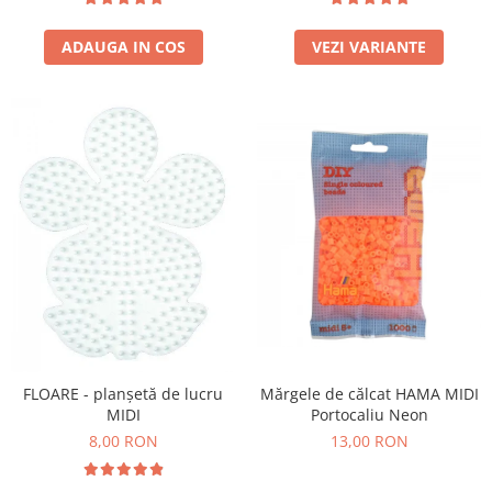
Stimulare olfactivă
Stimulare tactila
ADAUGA IN COS
VEZI VARIANTE
Stimulare vizuala
Terapie de integrare senzorială
Mărgele de călcat HAMA MIDI
FLOARE - planșetă de lucru
Portocaliu Neon
MIDI
13,00 RON
8,00 RON