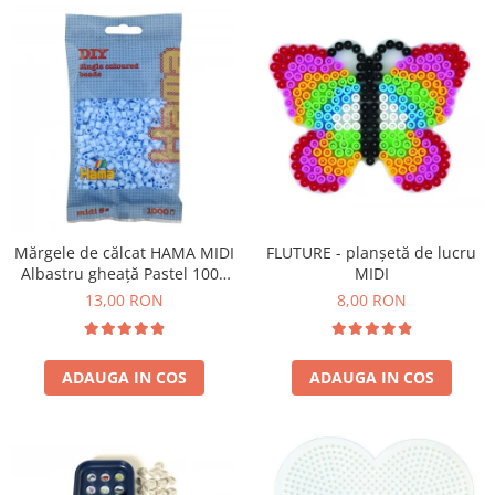
Mărgele de călcat HAMA MIDI
FLUTURE - planșetă de lucru
Albastru gheață Pastel 1000
MIDI
buc în punguliță
13,00 RON
8,00 RON
ADAUGA IN COS
ADAUGA IN COS