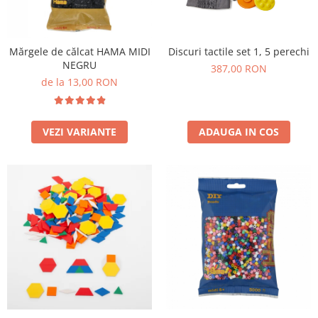
Jucarii de constructii
Puzzle
Dezvoltare cognitiva
Mărgele de călcat HAMA MIDI
Discuri tactile set 1, 5 perechi
NEGRU
Jocuri matematice
387,00 RON
de la 13,00 RON
Jucării de sortare
Dezvoltare psihomotrica
Dezvoltare proprioceptiva
VEZI VARIANTE
ADAUGA IN COS
Dezvoltare vestibulara
Echilibru
Jucarii de echilibru
Mingi terapeutice
Module din burete
Motricitate fina
Motricitate grosiera
Recunoasterea formelor
Saltele
Trasee de motricitate