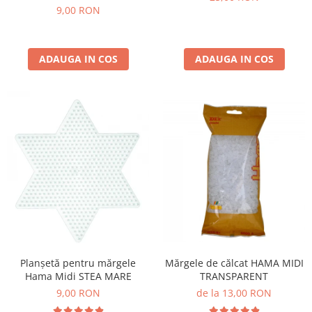
9,00 RON
Lumini si culori
Magnetism
Matematica
ADAUGA IN COS
ADAUGA IN COS
Pregătire pentru școală
Pregătirea scrierii de mână
Secventialitate
Sortare si numarare
Stiinte
Mărgele de călcat HAMA
Hama Maxi Sticks
Margele HAMA MAXI
Mărgele HAMA MIDI
Mărgele HAMA MINI
Perceperea timpului - TimeTimer
Planșetă pentru mărgele
Mărgele de călcat HAMA MIDI
Stimulare senzoriala
Hama Midi STEA MARE
TRANSPARENT
9,00 RON
de la 13,00 RON
Stimulare auditiva