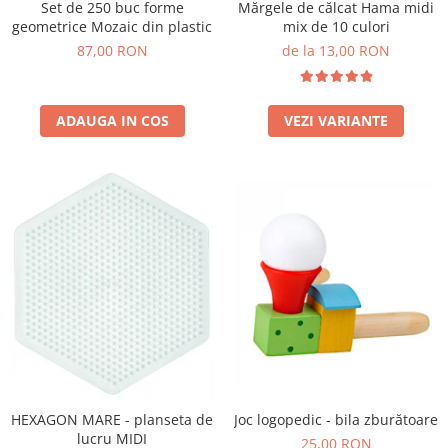
Set de 250 buc forme
Mărgele de călcat Hama midi
Wellness
geometrice Mozaic din plastic
mix de 10 culori
Diverse jucarii educative
87,00 RON
de la 13,00 RON
Apa si nisip
Dezvoltarea limbajului
ADAUGA IN COS
VEZI VARIANTE
Figurine
Mobilier gradinita
Montessori
Spații de joacă
Educatie inovativa
Anatomie
Comunicare
Dezvoltare timpurie
Experimente
Forme
Joc imaginativ
Jucării interactive
Joc logopedic - bila zburătoare
HEXAGON MARE - planseta de
lucru MIDI
Lumina
25,00 RON