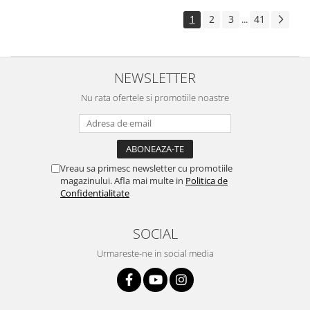
1
2
3
41
...
NEWSLETTER
Nu rata ofertele si promotiile noastre
Vreau sa primesc newsletter cu promotiile
magazinului. Afla mai multe in
Politica de
Confidentialitate
SOCIAL
Urmareste-ne in social media