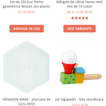
Set de 250 buc forme
Mărgele de călcat Hama midi
Wellness
geometrice Mozaic din plastic
mix de 10 culori
Diverse jucarii educative
87,00 RON
de la 13,00 RON
Apa si nisip
Dezvoltarea limbajului
ADAUGA IN COS
VEZI VARIANTE
Figurine
Mobilier gradinita
Montessori
Spații de joacă
Educatie inovativa
Anatomie
Comunicare
Dezvoltare timpurie
Experimente
Forme
Joc imaginativ
Jucării interactive
Joc logopedic - bila zburătoare
HEXAGON MARE - planseta de
lucru MIDI
Lumina
25,00 RON