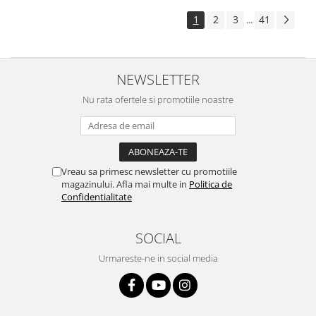
1
2
3
41
...
NEWSLETTER
Nu rata ofertele si promotiile noastre
Vreau sa primesc newsletter cu promotiile
magazinului. Afla mai multe in
Politica de
Confidentialitate
SOCIAL
Urmareste-ne in social media