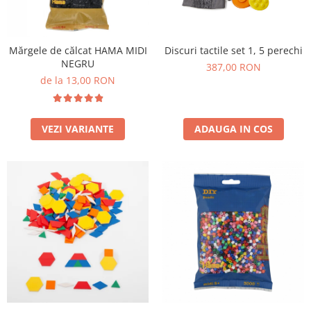
Jucarii de constructii
Puzzle
Dezvoltare cognitiva
Mărgele de călcat HAMA MIDI
Discuri tactile set 1, 5 perechi
NEGRU
Jocuri matematice
387,00 RON
de la 13,00 RON
Jucării de sortare
Dezvoltare psihomotrica
Dezvoltare proprioceptiva
VEZI VARIANTE
ADAUGA IN COS
Dezvoltare vestibulara
Echilibru
Jucarii de echilibru
Mingi terapeutice
Module din burete
Motricitate fina
Motricitate grosiera
Recunoasterea formelor
Saltele
Trasee de motricitate