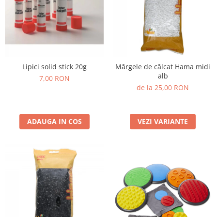
Plastilină
Vopsele
Biciclete si Triciclete
Biciclete
Accesorii
Biciclete VIKING
Lipici solid stick 20g
Mărgele de călcat Hama midi
alb
7,00 RON
Biciclete Viking Challange
de la 25,00 RON
Biciclete Viking Explorer
Diverse
Triciclete
ADAUGA IN COS
VEZI VARIANTE
Camere Senzoriale
Amenajări camere senzoriale
Echipamente camere senzoriale
Oferte pentru Camere Senzoriale
Creativitate si indemanare
Cuburi și cărămizi
Instrumente muzicale