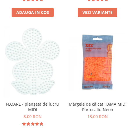
Stimulare olfactivă
Stimulare tactila
ADAUGA IN COS
VEZI VARIANTE
Stimulare vizuala
Terapie de integrare senzorială
Mărgele de călcat HAMA MIDI
FLOARE - planșetă de lucru
Portocaliu Neon
MIDI
13,00 RON
8,00 RON