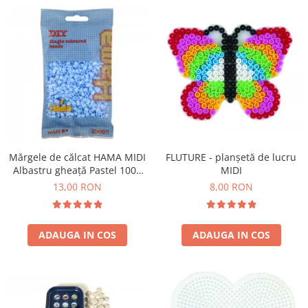
Mărgele de călcat HAMA MIDI
FLUTURE - planșetă de lucru
Albastru gheață Pastel 1000
MIDI
buc în punguliță
13,00 RON
8,00 RON
ADAUGA IN COS
ADAUGA IN COS