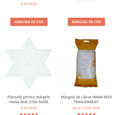
9,00 RON
Lumini si culori
Magnetism
Matematica
ADAUGA IN COS
ADAUGA IN COS
Pregătire pentru școală
Pregătirea scrierii de mână
Secventialitate
Sortare si numarare
Stiinte
Mărgele de călcat HAMA
Hama Maxi Sticks
Margele HAMA MAXI
Mărgele HAMA MIDI
Mărgele HAMA MINI
Perceperea timpului - TimeTimer
Planșetă pentru mărgele
Mărgele de călcat HAMA MIDI
Stimulare senzoriala
Hama Midi STEA MARE
TRANSPARENT
9,00 RON
de la 13,00 RON
Stimulare auditiva