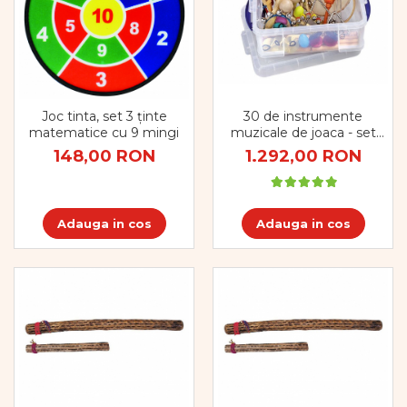
30 de instrumente
Joc tinta, set 3 ținte
muzicale de joaca - set
matematice cu 9 mingi
clasa - ritmicitate
1.292,00 RON
148,00 RON
Adauga in cos
Adauga in cos