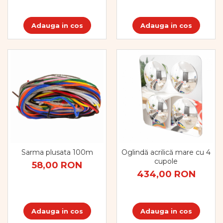
Adauga in cos
Adauga in cos
Sarma plusata 100m
Oglindă acrilică mare cu 4
cupole
58,00 RON
434,00 RON
Adauga in cos
Adauga in cos