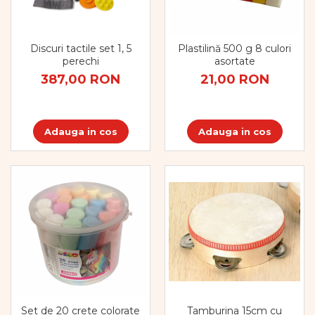
Vopsele
Biciclete si Triciclete
Biciclete
Discuri tactile set 1, 5
Plastilină 500 g 8 culori
Accesorii
perechi
asortate
Biciclete VIKING
387,00 RON
21,00 RON
Biciclete Viking Challange
Biciclete Viking Explorer
Diverse
Adauga in cos
Adauga in cos
Triciclete
Camere Senzoriale
Amenajări camere senzoriale
Echipamente camere senzoriale
Oferte pentru Camere Senzoriale
Creativitate si indemanare
Cuburi și cărămizi
Instrumente muzicale
Jucarii de constructii
Puzzle
Tamburina 15cm cu
Set de 20 crete colorate