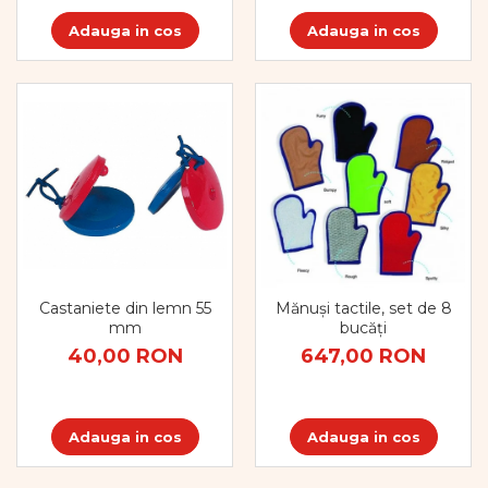
Adauga in cos
Adauga in cos
Castaniete din lemn 55
Mănuși tactile, set de 8
mm
bucăți
40,00 RON
647,00 RON
Adauga in cos
Adauga in cos