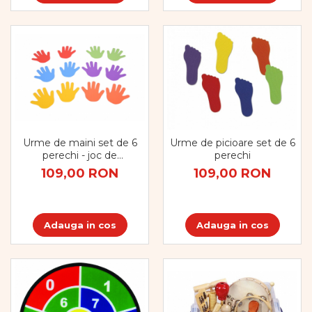
Urme de maini set de 6
Urme de picioare set de 6
perechi - joc de
perechi
motricitate
109,00 RON
109,00 RON
Adauga in cos
Adauga in cos