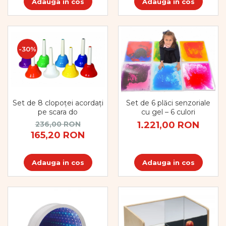
Adauga in cos
Adauga in cos
-30%
Set de 8 clopoței acordați
Set de 6 plăci senzoriale
pe scara do
cu gel – 6 culori
236,00 RON
1.221,00 RON
165,20 RON
Adauga in cos
Adauga in cos