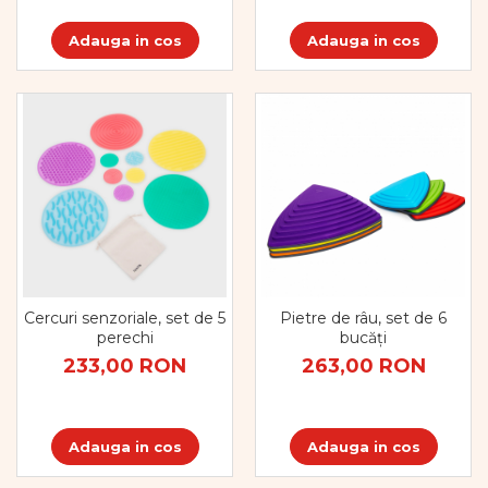
Dezvoltarea limbajului
Figurine
Adauga in cos
Adauga in cos
Mobilier gradinita
Montessori
Spații de joacă
Educatie inovativa
Anatomie
Comunicare
Dezvoltare timpurie
Experimente
Forme
Joc imaginativ
Cercuri senzoriale, set de 5
Pietre de râu, set de 6
Jucării interactive
perechi
bucăți
Lumina
233,00 RON
263,00 RON
Lumini si culori
Magnetism
Matematica
Adauga in cos
Adauga in cos
Pregătire pentru școală