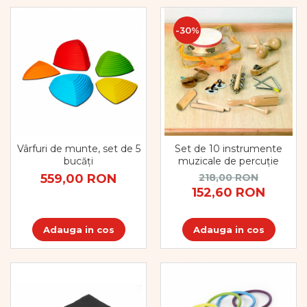
Pregătirea scrierii de mână
Secventialitate
-30%
Sortare si numarare
Stiinte
Mărgele de călcat HAMA
Hama Maxi Sticks
Margele HAMA MAXI
Mărgele HAMA MIDI
Mărgele HAMA MINI
Vârfuri de munte, set de 5
Set de 10 instrumente
Perceperea timpului -
bucăți
muzicale de percuție
TimeTimer
559,00 RON
218,00 RON
Stimulare senzoriala
152,60 RON
Stimulare auditiva
Stimulare olfactivă
Adauga in cos
Adauga in cos
Stimulare tactila
Stimulare vizuala
Terapie de integrare senzorială