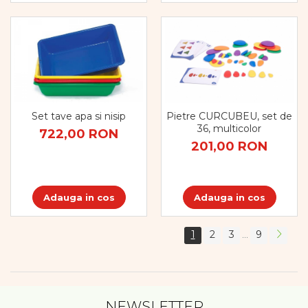
Set tave apa si nisip
Pietre CURCUBEU, set de
36, multicolor
722,00 RON
201,00 RON
Adauga in cos
Adauga in cos
1
2
3
9
...
NEWSLETTER