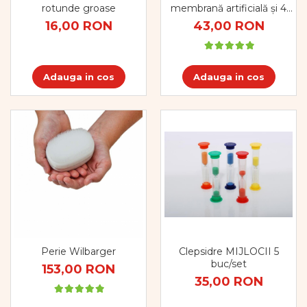
Dezvoltare cognitiva
membrană artificială și 4
rotunde groase
perechi de zurgălăi
43,00 RON
16,00 RON
Jocuri matematice
Jucării de sortare
Dezvoltare psihomotrica
Adauga in cos
Adauga in cos
Dezvoltare proprioceptiva
Dezvoltare vestibulara
Echilibru
Jucarii de echilibru
Mingi terapeutice
Module din burete
Motricitate fina
Motricitate grosiera
Recunoasterea formelor
Saltele
Trasee de motricitate
Clepsidre MIJLOCII 5
Perie Wilbarger
Wellness
buc/set
153,00 RON
Diverse jucarii educative
35,00 RON
Apa si nisip