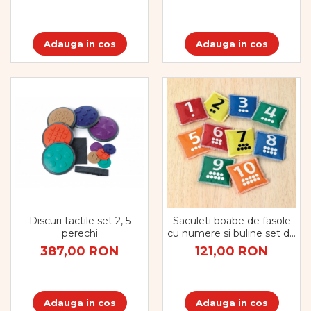
Adauga in cos
Adauga in cos
Discuri tactile set 2, 5
Saculeti boabe de fasole
perechi
cu numere si buline set de
10
387,00 RON
121,00 RON
Adauga in cos
Adauga in cos