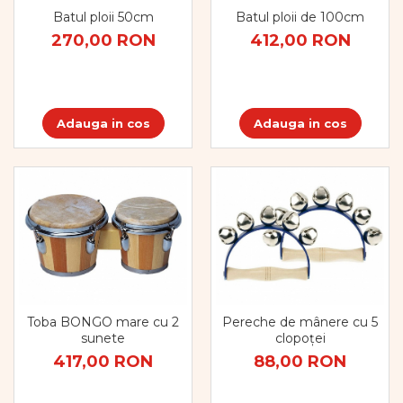
Batul ploii 50cm
Batul ploii de 100cm
270,00 RON
412,00 RON
Adauga in cos
Adauga in cos
Toba BONGO mare cu 2
Pereche de mânere cu 5
sunete
clopoței
417,00 RON
88,00 RON