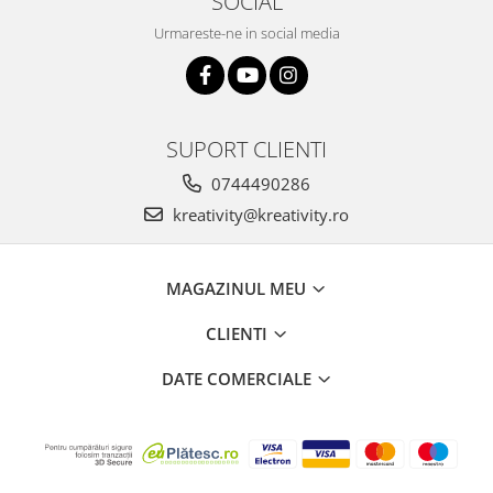
SOCIAL
Jucarii de constructii
Urmareste-ne in social media
Puzzle
Dezvoltare cognitiva
Jocuri matematice
Jucării de sortare
SUPORT CLIENTI
Dezvoltare psihomotrica
0744490286
Dezvoltare proprioceptiva
kreativity@kreativity.ro
Dezvoltare vestibulara
Echilibru
Jucarii de echilibru
MAGAZINUL MEU
Mingi terapeutice
CLIENTI
Module din burete
Motricitate fina
DATE COMERCIALE
Motricitate grosiera
Recunoasterea formelor
Saltele
Trasee de motricitate