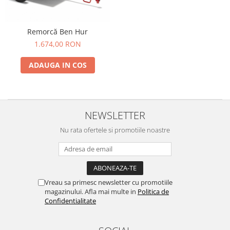
Plastilină
Vopsele
Biciclete si Triciclete
Remorcă Ben Hur
Biciclete
1.674,00 RON
Accesorii
ADAUGA IN COS
Biciclete VIKING
Biciclete Viking Challange
Biciclete Viking Explorer
Diverse
NEWSLETTER
Triciclete
Nu rata ofertele si promotiile noastre
Camere Senzoriale
Amenajări camere senzoriale
Echipamente camere senzoriale
Oferte pentru Camere Senzoriale
Vreau sa primesc newsletter cu promotiile
magazinului. Afla mai multe in
Politica de
Creativitate si indemanare
Confidentialitate
Cuburi și cărămizi
Instrumente muzicale