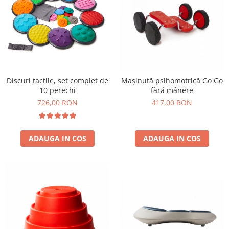
Stimulare olfactivă
Stimulare tactila
Stimulare vizuala
Terapie de integrare senzorială
Discuri tactile, set complet de
Mașinuță psihomotrică Go Go
10 perechi
fără mânere
726,00 RON
417,00 RON
ADAUGA IN COS
ADAUGA IN COS