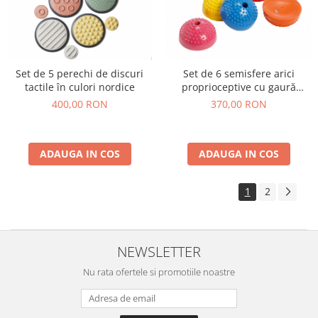
Set de 5 perechi de discuri
Set de 6 semisfere arici
tactile în culori nordice
proprioceptive cu gaură
Multiactiv Stones în 6 culori
400,00 RON
370,00 RON
ADAUGA IN COS
ADAUGA IN COS
1
2
NEWSLETTER
Nu rata ofertele si promotiile noastre