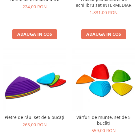
Jucarii de constructii
echilibru set INTERMEDIAR
224,00 RON
Puzzle
1.831,00 RON
Dezvoltare cognitiva
Jocuri matematice
ADAUGA IN COS
ADAUGA IN COS
Jucării de sortare
Dezvoltare psihomotrica
Dezvoltare proprioceptiva
Dezvoltare vestibulara
Echilibru
Jucarii de echilibru
Mingi terapeutice
Module din burete
Motricitate fina
Motricitate grosiera
Pietre de râu, set de 6 bucăți
Vârfuri de munte, set de 5
Recunoasterea formelor
bucăți
263,00 RON
Saltele
559,00 RON
Trasee de motricitate