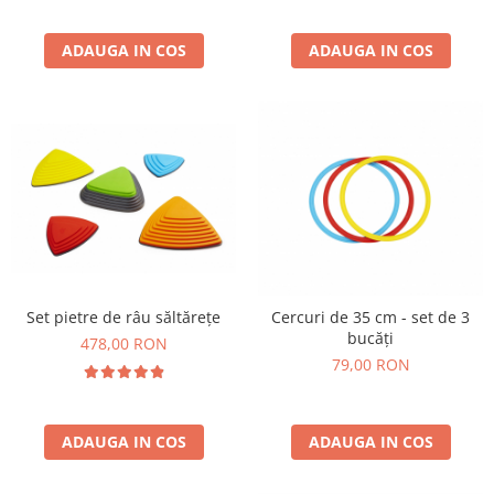
Wellness
Diverse jucarii educative
ADAUGA IN COS
ADAUGA IN COS
Apa si nisip
Dezvoltarea limbajului
Figurine
Mobilier gradinita
Montessori
Spații de joacă
Educatie inovativa
Anatomie
Comunicare
Set pietre de râu săltărețe
Cercuri de 35 cm - set de 3
bucăți
Dezvoltare timpurie
478,00 RON
79,00 RON
Experimente
Forme
Joc imaginativ
ADAUGA IN COS
ADAUGA IN COS
Jucării interactive
Lumina