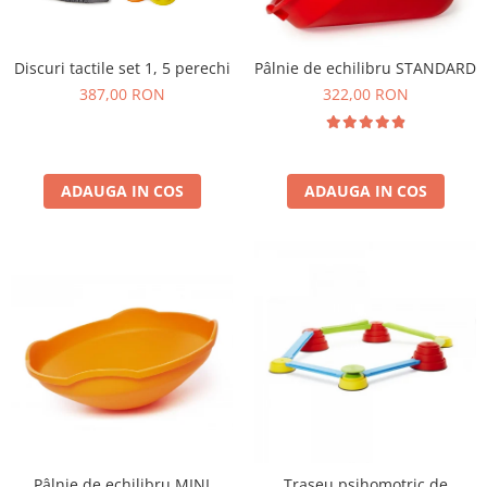
Plastilină
Vopsele
Biciclete si Triciclete
Discuri tactile set 1, 5 perechi
Pâlnie de echilibru STANDARD
Biciclete
387,00 RON
322,00 RON
Accesorii
Biciclete VIKING
Biciclete Viking Challange
ADAUGA IN COS
ADAUGA IN COS
Biciclete Viking Explorer
Diverse
Triciclete
Camere Senzoriale
Amenajări camere senzoriale
Echipamente camere senzoriale
Oferte pentru Camere Senzoriale
Creativitate si indemanare
Cuburi și cărămizi
Instrumente muzicale
Pâlnie de echilibru MINI
Traseu psihomotric de