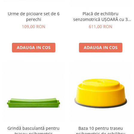
Urme de picioare set de 6
Placă de echilibru
perechi
senzomotrică UȘOARĂ cu 3
modele
109,00 RON
611,00 RON
ADAUGA IN COS
ADAUGA IN COS
Grindă basculantă pentru
Baza 10 pentru traseu
traseu psihomotric
psihomotric de echilibru