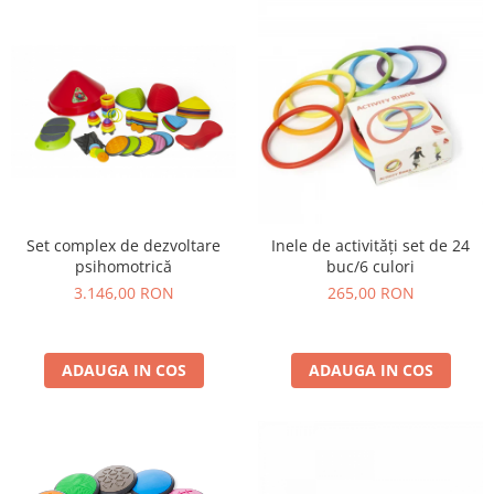
Lumini si culori
Magnetism
Matematica
Pregătire pentru școală
Pregătirea scrierii de mână
Secventialitate
Sortare si numarare
Stiinte
Set complex de dezvoltare
Inele de activități set de 24
Mărgele de călcat HAMA
psihomotrică
buc/6 culori
Hama Maxi Sticks
3.146,00 RON
265,00 RON
Margele HAMA MAXI
Mărgele HAMA MIDI
ADAUGA IN COS
ADAUGA IN COS
Mărgele HAMA MINI
Perceperea timpului - TimeTimer
Stimulare senzoriala
Stimulare auditiva