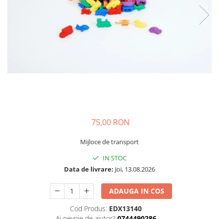
Plastilină
Vopsele
Biciclete si Triciclete
Biciclete
Accesorii
Biciclete VIKING
Biciclete Viking Challange
Biciclete Viking Explorer
Diverse
Triciclete
75,00 RON
Camere Senzoriale
Mijloce de transport
Amenajări camere senzoriale
IN STOC
Echipamente camere senzoriale
Data de livrare:
Joi, 13.08.2026
Oferte pentru Camere Senzoriale
Creativitate si indemanare
ADAUGA IN COS
Cuburi și cărămizi
Cod Produs:
EDX13140
Instrumente muzicale
Ai nevoie de ajutor?
0744490286