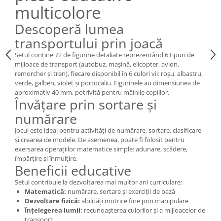
multicolore
Wellness
Diverse jucarii educative
Descoperă lumea
Apa si nisip
transportului prin joacă
Dezvoltarea limbajului
Setul conține 72 de figurine detaliate reprezentând 6 tipuri de
Figurine
mijloace de transport (autobuz, mașină, elicopter, avion,
remorcher și tren), fiecare disponibil în 6 culori vii: roșu, albastru,
Mobilier gradinita
verde, galben, violet și portocaliu. Figurinele au dimensiunea de
Montessori
aproximativ 40 mm, potrivită pentru mâinile copiilor.
Spații de joacă
Învățare prin sortare și
Educatie inovativa
numărare
Anatomie
Jocul este ideal pentru activități de numărare, sortare, clasificare
și crearea de modele. De asemenea, poate fi folosit pentru
Comunicare
exersarea operațiilor matematice simple: adunare, scădere,
Dezvoltare timpurie
împărțire și înmulțire.
Beneficii educative
Experimente
Forme
Setul contribuie la dezvoltarea mai multor arii curriculare:
Matematică:
numărare, sortare și exerciții de bază
Joc imaginativ
Dezvoltare fizică:
abilități motrice fine prin manipulare
Jucării interactive
Înțelegerea lumii:
recunoașterea culorilor și a mijloacelor de
Lumina
transport