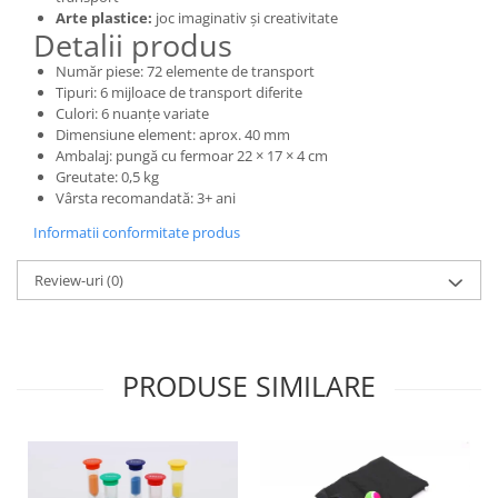
Arte plastice:
joc imaginativ și creativitate
Lumini si culori
Detalii produs
Magnetism
Număr piese: 72 elemente de transport
Matematica
Tipuri: 6 mijloace de transport diferite
Pregătire pentru școală
Culori: 6 nuanțe variate
Dimensiune element: aprox. 40 mm
Pregătirea scrierii de mână
Ambalaj: pungă cu fermoar 22 × 17 × 4 cm
Secventialitate
Greutate: 0,5 kg
Sortare si numarare
Vârsta recomandată: 3+ ani
Stiinte
Informatii conformitate produs
Mărgele de călcat HAMA
Review-uri
(0)
Hama Maxi Sticks
Margele HAMA MAXI
Mărgele HAMA MIDI
Mărgele HAMA MINI
PRODUSE SIMILARE
Perceperea timpului - TimeTimer
Stimulare senzoriala
Stimulare auditiva