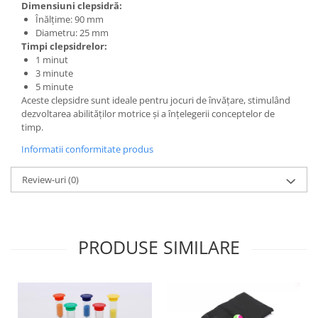
Dimensiuni clepsidră:
Wellness
Înălțime: 90 mm
Diverse jucarii educative
Diametru: 25 mm
Timpi clepsidrelor:
Apa si nisip
1 minut
Dezvoltarea limbajului
3 minute
5 minute
Figurine
Aceste clepsidre sunt ideale pentru jocuri de învățare, stimulând
Mobilier gradinita
dezvoltarea abilităților motrice și a înțelegerii conceptelor de
Montessori
timp.
Spații de joacă
Informatii conformitate produs
Educatie inovativa
Review-uri
(0)
Anatomie
Comunicare
Dezvoltare timpurie
Experimente
PRODUSE SIMILARE
Forme
Joc imaginativ
Jucării interactive
Lumina