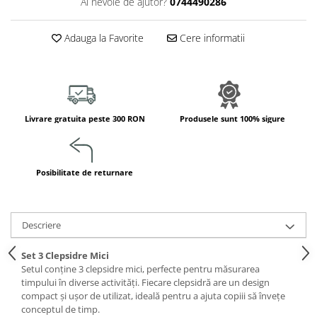
Ai nevoie de ajutor?
0744490286
Jucarii de constructii
Puzzle
Adauga la Favorite
Cere informatii
Dezvoltare cognitiva
Jocuri matematice
Jucării de sortare
Dezvoltare psihomotrica
Livrare gratuita peste 300 RON
Produsele sunt 100% sigure
Dezvoltare proprioceptiva
Dezvoltare vestibulara
Echilibru
Posibilitate de returnare
Jucarii de echilibru
Mingi terapeutice
Module din burete
Descriere
Motricitate fina
Motricitate grosiera
Set 3 Clepsidre Mici
Setul conține 3 clepsidre mici, perfecte pentru măsurarea
Recunoasterea formelor
timpului în diverse activități. Fiecare clepsidră are un design
Saltele
compact și ușor de utilizat, ideală pentru a ajuta copiii să învețe
Trasee de motricitate
conceptul de timp.