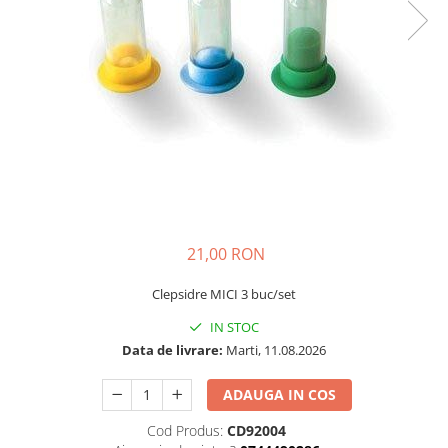
Plastilină
Vopsele
Biciclete si Triciclete
Biciclete
Accesorii
Biciclete VIKING
Biciclete Viking Challange
Biciclete Viking Explorer
Diverse
Triciclete
21,00 RON
Camere Senzoriale
Clepsidre MICI 3 buc/set
Amenajări camere senzoriale
Echipamente camere senzoriale
IN STOC
Oferte pentru Camere Senzoriale
Data de livrare:
Marti, 11.08.2026
Creativitate si indemanare
ADAUGA IN COS
Cuburi și cărămizi
Cod Produs:
CD92004
Instrumente muzicale