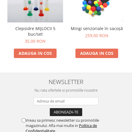
Lumini si culori
Magnetism
Matematica
Clepsidre MIJLOCII 5
Mingi senzoriale în sacoșă
Pregătire pentru școală
buc/set
259,00 RON
Pregătirea scrierii de mână
35,00 RON
Secventialitate
Sortare si numarare
ADAUGA IN COS
ADAUGA IN COS
Stiinte
Mărgele de călcat HAMA
Hama Maxi Sticks
NEWSLETTER
Margele HAMA MAXI
Nu rata ofertele si promotiile noastre
Mărgele HAMA MIDI
Mărgele HAMA MINI
Perceperea timpului - TimeTimer
Stimulare senzoriala
Vreau sa primesc newsletter cu promotiile
Stimulare auditiva
magazinului. Afla mai multe in
Politica de
Confidentialitate