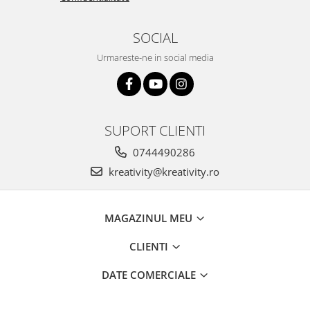
Stimulare olfactivă
Stimulare tactila
SOCIAL
Stimulare vizuala
Terapie de integrare senzorială
Urmareste-ne in social media
SUPORT CLIENTI
0744490286
kreativity@kreativity.ro
MAGAZINUL MEU
CLIENTI
DATE COMERCIALE