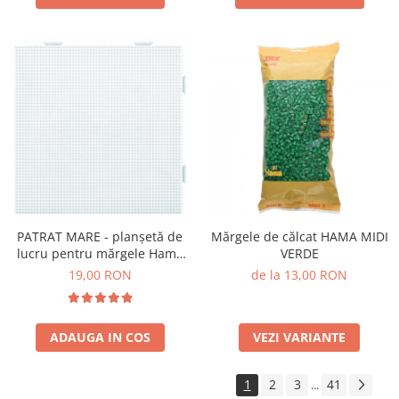
Mărgele de călcat HAMA MIDI
PATRAT MARE - planșetă de
VERDE
lucru pentru mărgele Hama
mini
de la 13,00 RON
19,00 RON
VEZI VARIANTE
ADAUGA IN COS
1
2
3
41
...