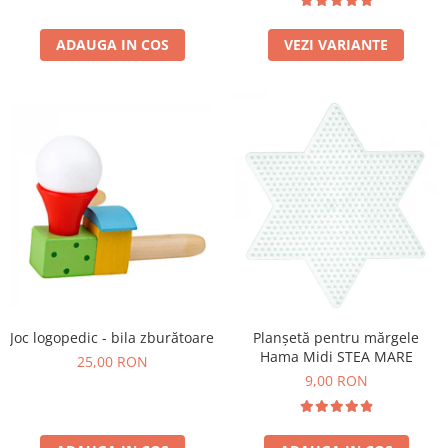
Wellness
Diverse jucarii educative
ADAUGA IN COS
VEZI VARIANTE
Apa si nisip
Dezvoltarea limbajului
Figurine
Mobilier gradinita
Montessori
Spații de joacă
Educatie inovativa
Anatomie
Comunicare
Dezvoltare timpurie
Experimente
Joc logopedic - bila zburătoare
Planșetă pentru mărgele
Hama Midi STEA MARE
25,00 RON
Forme
9,00 RON
Joc imaginativ
Jucării interactive
Lumina