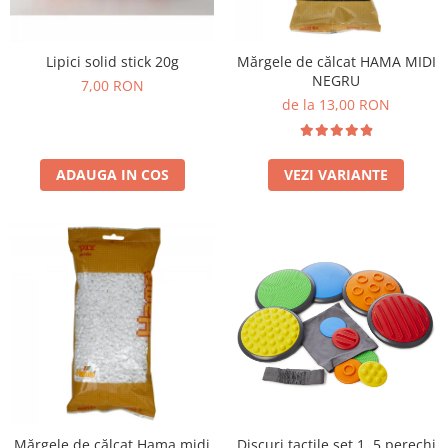
Plastilină
Vopsele
Biciclete si Triciclete
Lipici solid stick 20g
Mărgele de călcat HAMA MIDI
NEGRU
Biciclete
7,00 RON
de la 13,00 RON
Accesorii
Biciclete VIKING
Biciclete Viking Challange
ADAUGA IN COS
VEZI VARIANTE
Biciclete Viking Explorer
Diverse
Triciclete
Camere Senzoriale
Amenajări camere senzoriale
Echipamente camere senzoriale
Oferte pentru Camere Senzoriale
Creativitate si indemanare
Cuburi și cărămizi
Instrumente muzicale
Mărgele de călcat Hama midi
Discuri tactile set 1, 5 perechi