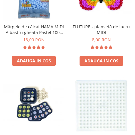
Mărgele de călcat HAMA MIDI
FLUTURE - planșetă de lucru
Albastru gheață Pastel 1000
MIDI
buc în punguliță
13,00 RON
8,00 RON
ADAUGA IN COS
ADAUGA IN COS