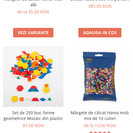
Jucarii de constructii
alb
387,00 RON
Puzzle
de la 25,00 RON
Dezvoltare cognitiva
Jocuri matematice
VEZI VARIANTE
ADAUGA IN COS
Jucării de sortare
Dezvoltare psihomotrica
Dezvoltare proprioceptiva
Dezvoltare vestibulara
Echilibru
Jucarii de echilibru
Mingi terapeutice
Module din burete
Motricitate fina
Motricitate grosiera
Set de 250 buc forme
Mărgele de călcat Hama midi
Recunoasterea formelor
geometrice Mozaic din plastic
mix de 10 culori
Saltele
87,00 RON
de la 13,00 RON
Trasee de motricitate