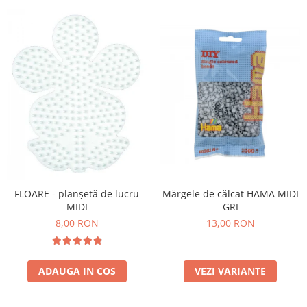
Stimulare olfactivă
Stimulare tactila
Stimulare vizuala
Terapie de integrare senzorială
Mărgele de călcat HAMA MIDI
FLOARE - planșetă de lucru
GRI
MIDI
13,00 RON
8,00 RON
VEZI VARIANTE
ADAUGA IN COS