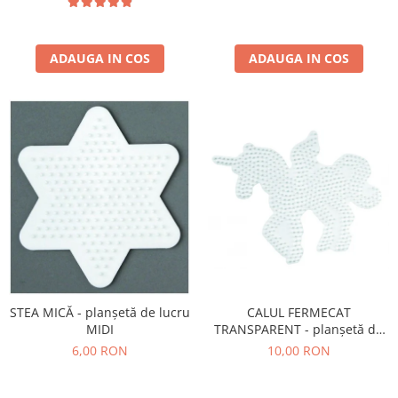
ADAUGA IN COS
ADAUGA IN COS
STEA MICĂ - planșetă de lucru
CALUL FERMECAT
MIDI
TRANSPARENT - planșetă de
lucru MIDI
6,00 RON
10,00 RON