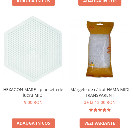
ADAUGA IN COS
ADAUGA IN COS
Lumini si culori
Magnetism
Matematica
Pregătire pentru școală
Pregătirea scrierii de mână
Secventialitate
Sortare si numarare
Stiinte
Mărgele de călcat HAMA
Hama Maxi Sticks
Margele HAMA MAXI
Mărgele de călcat HAMA MIDI
HEXAGON MARE - planseta de
Mărgele HAMA MIDI
TRANSPARENT
lucru MIDI
Mărgele HAMA MINI
de la 13,00 RON
9,00 RON
Perceperea timpului - TimeTimer
Stimulare senzoriala
VEZI VARIANTE
ADAUGA IN COS
Stimulare auditiva