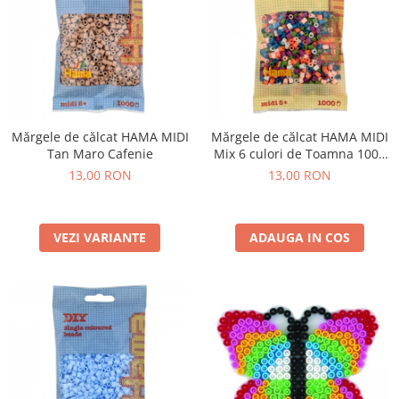
Mărgele de călcat HAMA MIDI
Mărgele de călcat HAMA MIDI
Tan Maro Cafenie
Mix 6 culori de Toamna 1000
buc în punguliță
13,00 RON
13,00 RON
VEZI VARIANTE
ADAUGA IN COS