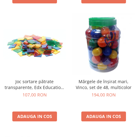
Joc sortare pătrate
Mărgele de înșirat mari,
transparente, Edx Education,
Vinco, set de 48, multicolor
set de 300 bucăți
107,00 RON
194,00 RON
ADAUGA IN COS
ADAUGA IN COS