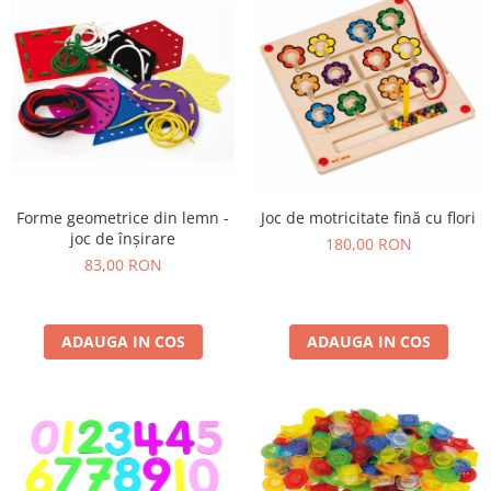
Lumini si culori
Magnetism
Matematica
Pregătire pentru școală
Pregătirea scrierii de mână
Secventialitate
Sortare si numarare
Forme geometrice din lemn -
Joc de motricitate fină cu flori
Stiinte
joc de înșirare
180,00 RON
Mărgele de călcat HAMA
83,00 RON
Hama Maxi Sticks
Margele HAMA MAXI
Mărgele HAMA MIDI
ADAUGA IN COS
ADAUGA IN COS
Mărgele HAMA MINI
Perceperea timpului - TimeTimer
Stimulare senzoriala
Stimulare auditiva