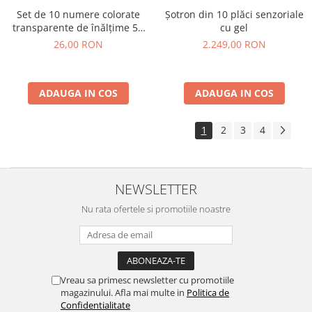
Set de 10 numere colorate
Șotron din 10 plăci senzoriale
transparente de înălțime 50
cu gel
mm
26,00 RON
2.249,00 RON
ADAUGA IN COS
ADAUGA IN COS
1
2
3
4
NEWSLETTER
Nu rata ofertele si promotiile noastre
Vreau sa primesc newsletter cu promotiile
magazinului. Afla mai multe in
Politica de
Confidentialitate