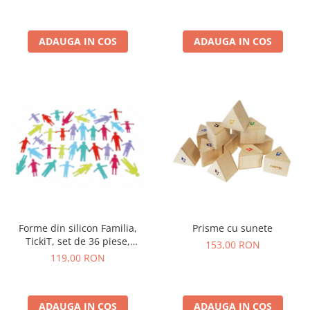
ADAUGA IN COS
ADAUGA IN COS
Forme din silicon Familia,
Prisme cu sunete
TickiT, set de 36 piese,
153,00 RON
multicolor
119,00 RON
ADAUGA IN COS
ADAUGA IN COS