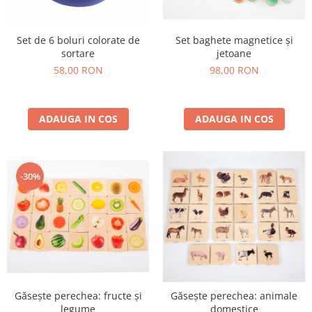
Set baghete magnetice și
Set de 6 boluri colorate de
jetoane
sortare
98,00 RON
58,00 RON
ADAUGA IN COS
ADAUGA IN COS
-30%
Găsește perechea: fructe și
Găsește perechea: animale
legume
domestice