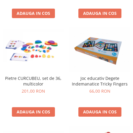
Wellness
Diverse jucarii educative
ADAUGA IN COS
ADAUGA IN COS
Apa si nisip
Dezvoltarea limbajului
Figurine
Mobilier gradinita
Montessori
Spații de joacă
Educatie inovativa
Anatomie
Pietre CURCUBEU, set de 36,
Joc educativ Degete
multicolor
Indemanatice Tricky Fingers
Comunicare
201,00 RON
66,00 RON
Dezvoltare timpurie
Experimente
Forme
ADAUGA IN COS
ADAUGA IN COS
Joc imaginativ
Jucării interactive
Lumina