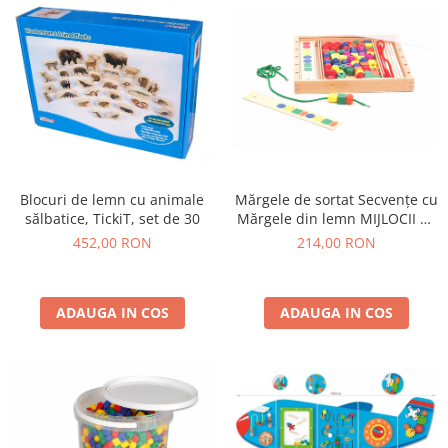
Mărgele de sortat Secvențe cu
Blocuri de lemn cu animale
Mărgele din lemn MIJLOCII 72
sălbatice, TickiT, set de 30
buc pe set cu stand de lucru
214,00 RON
452,00 RON
ADAUGA IN COS
ADAUGA IN COS