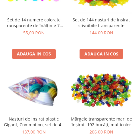
Stimulare olfactivă
Stimulare tactila
Stimulare vizuala
Set de 14 numere colorate
Set de 144 nasturi de insirat
Terapie de integrare senzorială
transparente de înălțime 70
stivuibile transparente
mm
55,00 RON
144,00 RON
ADAUGA IN COS
ADAUGA IN COS
Nasturi de insirat plastic
Mărgele transparente mari de
Gigant, Commotion, set de 44
înșirat, 192 bucăți, multicolor
bucati, multicolor
137,00 RON
206,00 RON