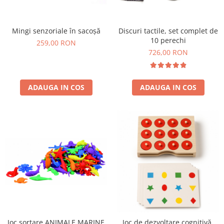
Plastilină
Vopsele
Biciclete si Triciclete
Mingi senzoriale în sacoșă
Discuri tactile, set complet de
10 perechi
259,00 RON
Biciclete
726,00 RON
Accesorii
Biciclete VIKING
Biciclete Viking Challange
ADAUGA IN COS
ADAUGA IN COS
Biciclete Viking Explorer
Diverse
Triciclete
Camere Senzoriale
Amenajări camere senzoriale
Echipamente camere senzoriale
Oferte pentru Camere Senzoriale
Creativitate si indemanare
Cuburi și cărămizi
Instrumente muzicale
Joc sortare ANIMALE MARINE
Joc de dezvoltare cognitivă,