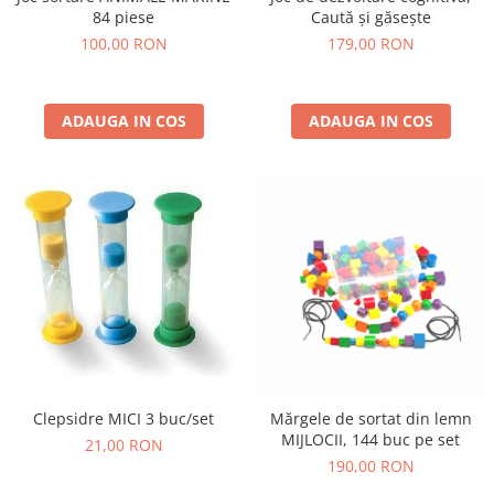
Jucarii de constructii
84 piese
Caută și găsește
Puzzle
100,00 RON
179,00 RON
Dezvoltare cognitiva
Jocuri matematice
ADAUGA IN COS
ADAUGA IN COS
Jucării de sortare
Dezvoltare psihomotrica
Dezvoltare proprioceptiva
Dezvoltare vestibulara
Echilibru
Jucarii de echilibru
Mingi terapeutice
Module din burete
Motricitate fina
Motricitate grosiera
Clepsidre MICI 3 buc/set
Mărgele de sortat din lemn
Recunoasterea formelor
MIJLOCII, 144 buc pe set
21,00 RON
Saltele
190,00 RON
Trasee de motricitate