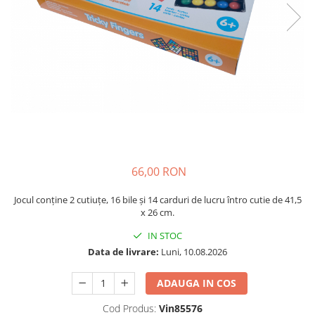
Plastilină
Vopsele
Biciclete si Triciclete
Biciclete
Accesorii
Biciclete VIKING
Biciclete Viking Challange
Biciclete Viking Explorer
Diverse
Triciclete
66,00 RON
Camere Senzoriale
Jocul conține 2 cutiuțe, 16 bile și 14 carduri de lucru întro cutie de 41,5
Amenajări camere senzoriale
x 26 cm.
Echipamente camere senzoriale
IN STOC
Oferte pentru Camere Senzoriale
Data de livrare:
Luni, 10.08.2026
Creativitate si indemanare
ADAUGA IN COS
Cuburi și cărămizi
Instrumente muzicale
Cod Produs:
Vin85576