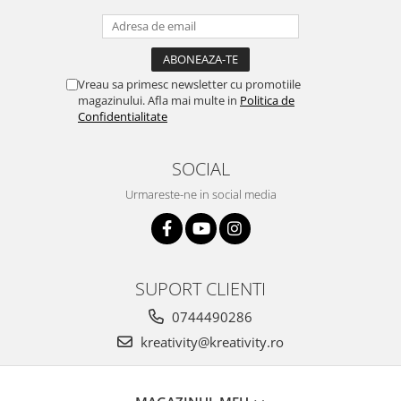
Stimulare olfactivă
Stimulare tactila
Stimulare vizuala
Terapie de integrare senzorială
Vreau sa primesc newsletter cu promotiile
magazinului. Afla mai multe in
Politica de
Confidentialitate
SOCIAL
Urmareste-ne in social media
SUPORT CLIENTI
0744490286
kreativity@kreativity.ro