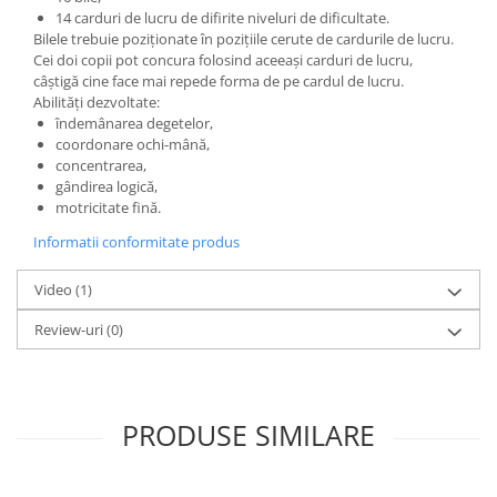
Wellness
14 carduri de lucru de difirite niveluri de dificultate.
Bilele trebuie poziționate în pozițiile cerute de cardurile de lucru.
Diverse jucarii educative
Cei doi copii pot concura folosind aceeași carduri de lucru,
Apa si nisip
câștigă cine face mai repede forma de pe cardul de lucru.
Abilități dezvoltate:
Dezvoltarea limbajului
îndemânarea degetelor,
Figurine
coordonare ochi-mână,
concentrarea,
Mobilier gradinita
gândirea logică,
Montessori
motricitate fină.
Spații de joacă
Informatii conformitate produs
Educatie inovativa
Anatomie
Video
(1)
Comunicare
Review-uri
(0)
Dezvoltare timpurie
Experimente
Forme
PRODUSE SIMILARE
Joc imaginativ
Jucării interactive
Lumina