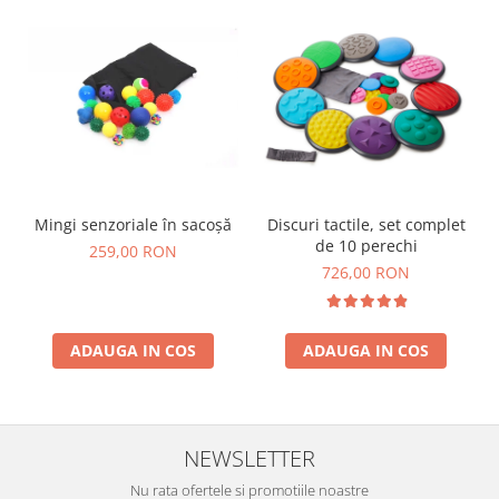
Lumini si culori
Magnetism
Matematica
Pregătire pentru școală
Pregătirea scrierii de mână
Secventialitate
Sortare si numarare
Mingi senzoriale în sacoșă
Discuri tactile, set complet
Stiinte
de 10 perechi
259,00 RON
Mărgele de călcat HAMA
726,00 RON
Hama Maxi Sticks
Margele HAMA MAXI
Mărgele HAMA MIDI
ADAUGA IN COS
ADAUGA IN COS
Mărgele HAMA MINI
Perceperea timpului - TimeTimer
Stimulare senzoriala
NEWSLETTER
Stimulare auditiva
Nu rata ofertele si promotiile noastre