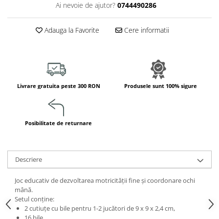
Ai nevoie de ajutor?
0744490286
Jucarii de constructii
Puzzle
Adauga la Favorite
Cere informatii
Dezvoltare cognitiva
Jocuri matematice
Jucării de sortare
Dezvoltare psihomotrica
Livrare gratuita peste 300 RON
Produsele sunt 100% sigure
Dezvoltare proprioceptiva
Dezvoltare vestibulara
Echilibru
Posibilitate de returnare
Jucarii de echilibru
Mingi terapeutice
Module din burete
Descriere
Motricitate fina
Motricitate grosiera
Joc educativ de dezvoltarea motricității fine și coordonare ochi
Recunoasterea formelor
mână.
Setul conține:
Saltele
2 cutiuțe cu bile pentru 1-2 jucători de 9 x 9 x 2,4 cm,
Trasee de motricitate
16 bile,