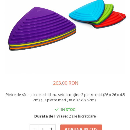
Plastilină
Vopsele
Biciclete si Triciclete
Biciclete
Accesorii
Biciclete VIKING
Biciclete Viking Challange
Biciclete Viking Explorer
Diverse
Triciclete
Camere Senzoriale
263,00 RON
Amenajări camere senzoriale
Echipamente camere senzoriale
Pietre de râu - joc de echilibru, setul conține 3 pietre mici (26 x 26 x 4,5
cm) și 3 pietre mari (38 x 37 x 8,5 cm).
Oferte pentru Camere Senzoriale
Creativitate si indemanare
IN STOC
Durata de livrare:
2 zile lucrătoare
Cuburi și cărămizi
Instrumente muzicale
ADAUGA IN COS