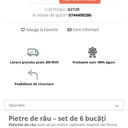
Jucarii de constructii
Cod Produs:
G2120
Puzzle
Ai nevoie de ajutor?
0744490286
Dezvoltare cognitiva
Jocuri matematice
Adauga la Favorite
Cere informatii
Jucării de sortare
Dezvoltare psihomotrica
Dezvoltare proprioceptiva
Dezvoltare vestibulara
Livrare gratuita peste 300 RON
Produsele sunt 100% sigure
Echilibru
Jucarii de echilibru
Mingi terapeutice
Posibilitate de returnare
Module din burete
Motricitate fina
Motricitate grosiera
Descriere
Recunoasterea formelor
Pietre de râu – set de 6 bucăți
Saltele
Pietrele de râu
sunt un joc motric captivant, inspirat din forma
Trasee de motricitate