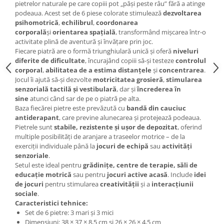
pietrelor naturale pe care copiii pot „păși peste râu” fără a atinge
Wellness
podeaua. Acest set de 6 piese colorate stimulează
dezvoltarea
Diverse jucarii educative
psihomotrică
,
echilibrul
,
coordonarea
corporală
și
orientarea spațială
, transformând mișcarea într-o
Apa si nisip
activitate plină de aventură și învățare prin joc.
Dezvoltarea limbajului
Fiecare piatră are o formă triunghiulară unică și oferă
niveluri
diferite de dificultate
, încurajând copiii să-și testeze
controlul
Figurine
corporal
,
abilitatea de a estima distanțele
și
concentrarea
.
Mobilier gradinita
Jocul îi ajută să-și dezvolte
motricitatea grosieră
,
stimularea
Montessori
senzorială tactilă și vestibulară
, dar și
încrederea în
sine
atunci când sar de pe o piatră pe alta.
Spații de joacă
Baza fiecărei pietre este prevăzută cu
bandă din cauciuc
Educatie inovativa
antiderapant
, care previne alunecarea și protejează podeaua.
Pietrele sunt
stabile, rezistente și ușor de depozitat
, oferind
Anatomie
multiple posibilități de aranjare a traseelor motrice – de la
Comunicare
exerciții individuale până la
jocuri de echipă
sau
activități
senzoriale
.
Dezvoltare timpurie
Setul este ideal pentru
grădinițe, centre de terapie, săli de
Experimente
educație motrică
sau pentru
jocuri active acasă
. Include
idei
Forme
de jocuri
pentru stimularea
creativității
și a
interacțiunii
sociale
.
Joc imaginativ
Caracteristici tehnice:
Jucării interactive
Set de 6 pietre: 3 mari și 3 mici
Lumina
Dimensiuni: 38 × 37 × 8,5 cm și 26 × 26 × 4,5 cm