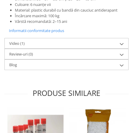
Culoare: 6 nuanțe vii
Lumini si culori
Material: plastic durabil cu bandă din cauciuc antiderapant
Magnetism
Încărcare maximă: 100 kg
Matematica
Vârstă recomandată: 2–15 ani
Pregătire pentru școală
Informatii conformitate produs
Pregătirea scrierii de mână
Video
(1)
Secventialitate
Sortare si numarare
Review-uri
(0)
Stiinte
Blog
Mărgele de călcat HAMA
Hama Maxi Sticks
Margele HAMA MAXI
PRODUSE SIMILARE
Mărgele HAMA MIDI
Mărgele HAMA MINI
Perceperea timpului - TimeTimer
Stimulare senzoriala
Stimulare auditiva