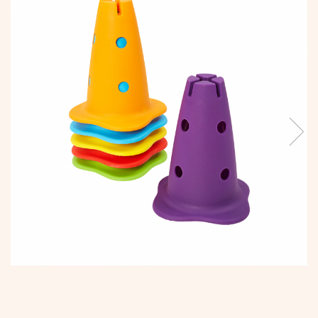
Vopsele
Biciclete si Triciclete
Biciclete
Accesorii
Biciclete VIKING
Biciclete Viking Challange
Biciclete Viking Explorer
Diverse
Triciclete
Camere Senzoriale
Amenajări camere senzoriale
Echipamente camere senzoriale
Oferte pentru Camere Senzoriale
Creativitate si indemanare
Cuburi și cărămizi
Instrumente muzicale
Jucarii de constructii
Puzzle