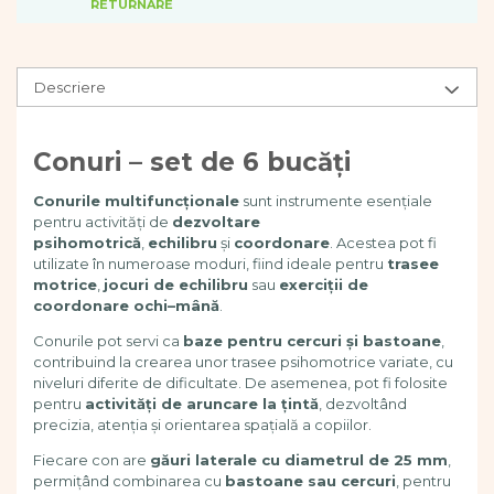
RETURNARE
Dezvoltarea limbajului
Figurine
Mobilier gradinita
Descriere
Montessori
Spații de joacă
Educatie inovativa
Conuri – set de 6 bucăți
Anatomie
Conurile multifuncționale
sunt instrumente esențiale
Comunicare
pentru activități de
dezvoltare
Dezvoltare timpurie
psihomotrică
,
echilibru
și
coordonare
. Acestea pot fi
Experimente
utilizate în numeroase moduri, fiind ideale pentru
trasee
motrice
,
jocuri de echilibru
sau
exerciții de
Forme
coordonare ochi–mână
.
Joc imaginativ
Jucării interactive
Conurile pot servi ca
baze pentru cercuri și bastoane
,
contribuind la crearea unor trasee psihomotrice variate, cu
Lumina
niveluri diferite de dificultate. De asemenea, pot fi folosite
Lumini si culori
pentru
activități de aruncare la țintă
, dezvoltând
Magnetism
precizia, atenția și orientarea spațială a copiilor.
Matematica
Fiecare con are
găuri laterale cu diametrul de 25 mm
,
Pregătire pentru școală
permițând combinarea cu
bastoane sau cercuri
, pentru