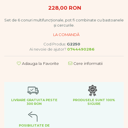
Dezvoltare cognitiva
228,00 RON
Jocuri matematice
Jucării de sortare
Set de 6 conuri multifuncționale, pot fi combinate cu bastoanele
Dezvoltare psihomotrica
și cercurile.
Dezvoltare proprioceptiva
Dezvoltare vestibulara
Cod Produs:
G2250
Echilibru
Ai nevoie de ajutor?
0744490286
Jucarii de echilibru
Mingi terapeutice
Adauga la Favorite
Cere informatii
Module din burete
Motricitate fina
Motricitate grosiera
Recunoasterea formelor
Saltele
LIVRARE GRATUITA PESTE
PRODUSELE SUNT 100%
Trasee de motricitate
300 RON
SIGURE
Wellness
Diverse jucarii educative
Apa si nisip
POSIBILITATE DE