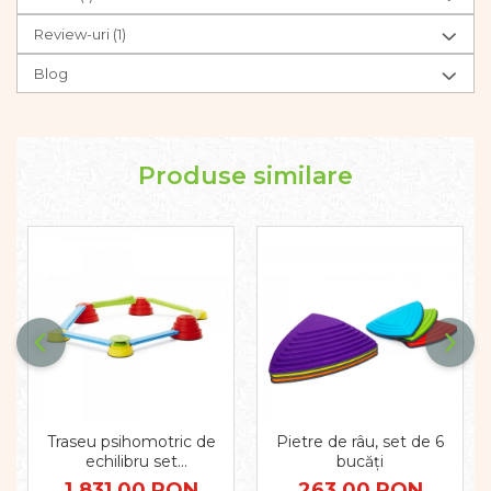
Review-uri
(1)
Blog
Produse similare
Traseu psihomotric de
Pietre de râu, set de 6
echilibru set
bucăți
INTERMEDIAR
1.831,00 RON
263,00 RON