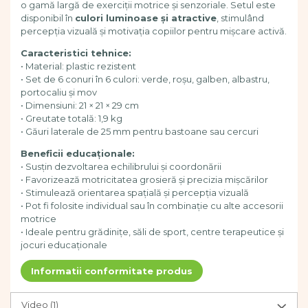
Pregătirea scrierii de mână
o gamă largă de exerciții motrice și senzoriale. Setul este
disponibil în
culori luminoase și atractive
, stimulând
Secventialitate
percepția vizuală și motivația copiilor pentru mișcare activă.
Sortare si numarare
Stiinte
Caracteristici tehnice:
• Material: plastic rezistent
Mărgele de călcat HAMA
• Set de 6 conuri în 6 culori: verde, roșu, galben, albastru,
Hama Maxi Sticks
portocaliu și mov
• Dimensiuni: 21 × 21 × 29 cm
Margele HAMA MAXI
• Greutate totală: 1,9 kg
Mărgele HAMA MIDI
• Găuri laterale de 25 mm pentru bastoane sau cercuri
Mărgele HAMA MINI
Beneficii educaționale:
Perceperea timpului -
• Susțin dezvoltarea echilibrului și coordonării
TimeTimer
• Favorizează motricitatea grosieră și precizia mișcărilor
Stimulare senzoriala
• Stimulează orientarea spațială și percepția vizuală
• Pot fi folosite individual sau în combinație cu alte accesorii
Stimulare auditiva
motrice
Stimulare olfactivă
• Ideale pentru grădinițe, săli de sport, centre terapeutice și
Stimulare tactila
jocuri educaționale
Stimulare vizuala
Informatii conformitate produs
Terapie de integrare senzorială
Video
(1)