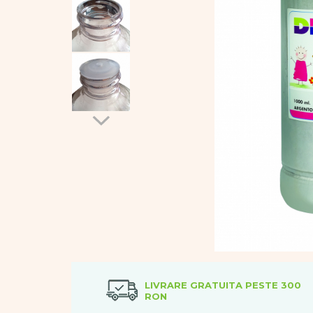
Vopsele
Biciclete si Triciclete
Biciclete
Accesorii
Biciclete VIKING
Biciclete Viking Challange
Biciclete Viking Explorer
Diverse
Triciclete
Camere Senzoriale
Amenajări camere senzoriale
Echipamente camere senzoriale
Oferte pentru Camere Senzoriale
Creativitate si indemanare
Cuburi și cărămizi
Instrumente muzicale
Jucarii de constructii
LIVRARE GRATUITA PESTE 300
RON
Puzzle