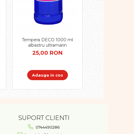
Tempera DECO 1
Tempera DECO 1000 ml
verde frunza 
albastru ultramarin
25,00 R
25,00 RON
Adauga in 
Adauga in cos
SUPORT CLIENTI
0744490286