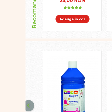
Recomandari
25,00 RON
Pregătirea scrierii de mână
Secventialitate
Sortare si numarare
Stiinte
Adauga in cos
Mărgele de călcat HAMA
Hama Maxi Sticks
Margele HAMA MAXI
Mărgele HAMA MIDI
Mărgele HAMA MINI
Perceperea timpului -
TimeTimer
Stimulare senzoriala
Stimulare auditiva
Stimulare olfactivă
Stimulare tactila
Stimulare vizuala
Terapie de integrare senzorială