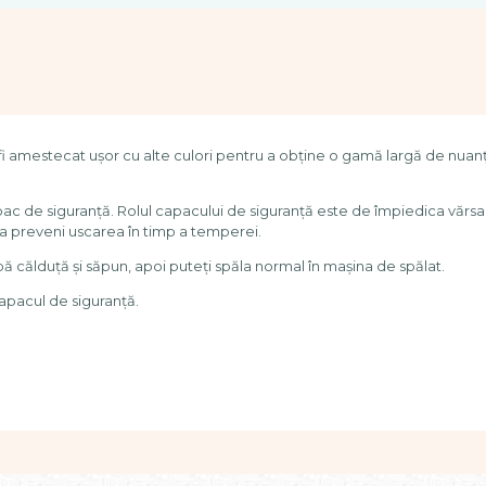
amestecat ușor cu alte culori pentru a obține o gamă largă de nuanțe. 
capac de siguranță. Rolul capacului de siguranță este de împiedica vărsar
 a preveni uscarea în timp a temperei.
pă călduță și săpun, apoi puteți spăla normal în mașina de spălat.
capacul de siguranță.