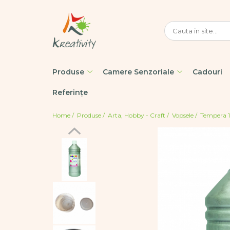
Produse
Camere Senzoriale
Sugestii
Arta, Hobby - Craft
Amenajări camere
Cum să amenajăm o cameră
senzoriale
senzorială
Accesorii desen pictura
Produse
Camere Senzoriale
Cadouri
Echipamente camere
Dezvoltare psihomotrică –
Creativitate
senzoriale
dezvoltarea abilităților
Referințe
Diverse materiale mici
motrice
Oferte camere senzoriale
Ce sunt mărgelele Hama
Foarfece
Home /
Produse /
Arta, Hobby - Craft /
Vopsele /
Tempera 
Folii și laminatoare
Creații din mărgele Hama
Forme din polistiren
Hârtii
Instrumente de scris
Lipici
Modelare
Pensule
Perforator
Plastilină