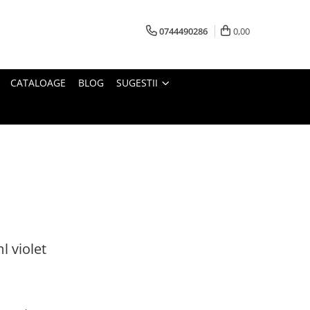
0744490286
0,00
CATALOAGE
BLOG
SUGESTII
 violet