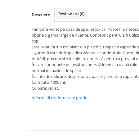
Jucarii de constructii
Puzzle
Review-uri
(0)
Descriere
Dezvoltare cognitiva
Jocuri matematice
Tempera violet pe bază de apă, netoxică. Poate fi amesteca
obține o gamă largă de nuanțe. Conceput pentru a fi utilizat 
Jucării de sortare
copii.
Dezvoltare psihomotrica
Este livrat întrun recipient din plastic cu capac și capac de
siguranță este de împiedica vărsarea conținutului flaconulu
Dezvoltare proprioceptiva
mutării, precum și o închidere ermetică pentru a preveni u
Dezvoltare vestibulara
În cazul unor pete pe țesături, umeziți imediat cu apă căldu
normal în mașina de spălat.
Echilibru
Înainte de utilizare, deșurubați capacul și scoateți capacul 
Jucarii de echilibru
Cantitate: 1000 ml.
Mingi terapeutice
Culoare: violet.
Module din burete
Informatii conformitate produs
Motricitate fina
Motricitate grosiera
Recunoasterea formelor
Saltele
Trasee de motricitate