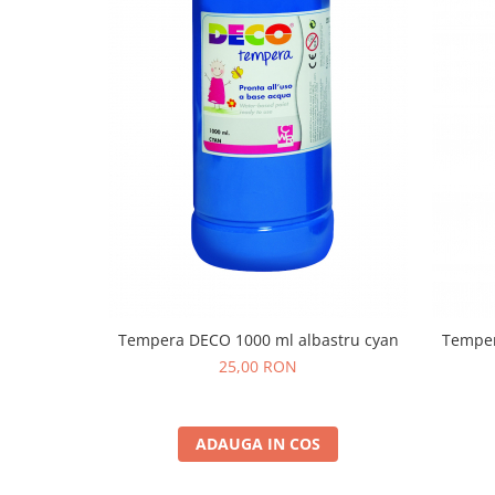
Stimulare olfactivă
Stimulare tactila
Stimulare vizuala
Terapie de integrare senzorială
Tempera DECO 1000 ml albastru cyan
Temper
25,00 RON
ADAUGA IN COS