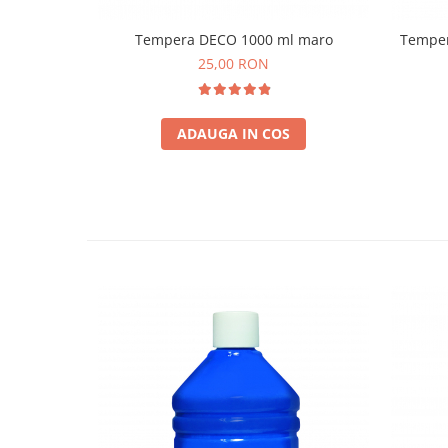
Lumini si culori
Tempera DECO 1000 ml maro
Temper
Magnetism
25,00 RON
Matematica
Pregătire pentru școală
Pregătirea scrierii de mână
ADAUGA IN COS
Secventialitate
Sortare si numarare
Stiinte
Mărgele de călcat HAMA
Hama Maxi Sticks
Margele HAMA MAXI
Mărgele HAMA MIDI
Mărgele HAMA MINI
Perceperea timpului - TimeTimer
Stimulare senzoriala
Stimulare auditiva