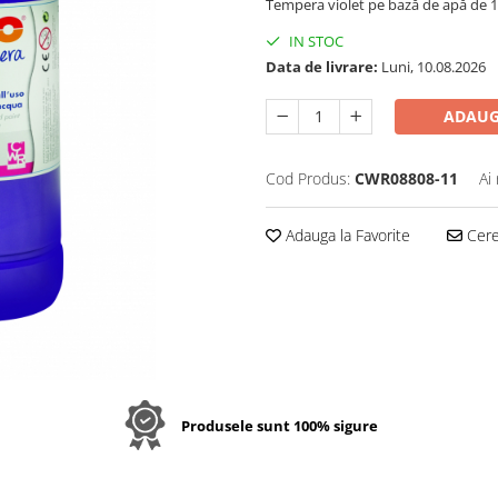
Tempera violet pe bază de apă de 1
IN STOC
Data de livrare:
Luni, 10.08.2026
ADAUG
Cod Produs:
CWR08808-11
Ai
Adauga la Favorite
Cere 
Produsele sunt 100% sigure