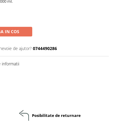
000 ml.
A IN COS
 nevoie de ajutor?
0744490286
informatii
Posibilitate de returnare