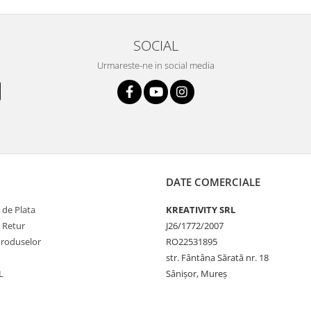
SOCIAL
Urmareste-ne in social media
DATE COMERCIALE
 de Plata
KREATIVITY SRL
e Retur
J26/1772/2007
Produselor
RO22531895
str. Fântâna Sărată nr. 18
L
Sânișor, Mureș