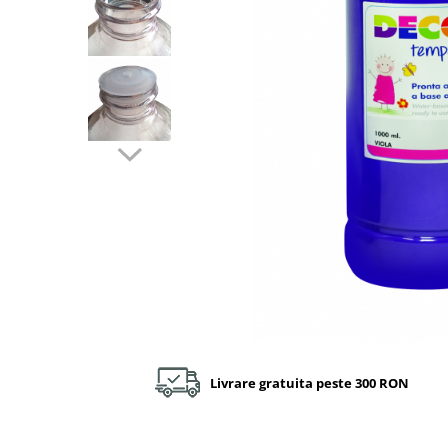
Plastilină
Vopsele
Biciclete si Triciclete
Biciclete
Accesorii
Biciclete VIKING
Biciclete Viking Challange
Biciclete Viking Explorer
Diverse
Triciclete
Camere Senzoriale
Amenajări camere senzoriale
Echipamente camere senzoriale
Oferte pentru Camere Senzoriale
Creativitate si indemanare
Livrare gratuita peste 300 RON
Cuburi și cărămizi
Instrumente muzicale