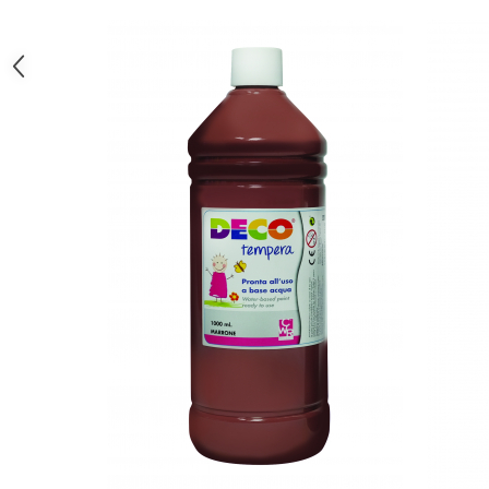
Wellness
Diverse jucarii educative
Apa si nisip
Dezvoltarea limbajului
Figurine
Mobilier gradinita
Montessori
Spații de joacă
Educatie inovativa
Anatomie
Comunicare
Dezvoltare timpurie
Experimente
Forme
Joc imaginativ
Jucării interactive
Lumina