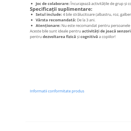
Joc de colaborare:
Încurajează activitățile de grup și c
Wellness
Specificații suplimentare:
Diverse jucarii educative
Setul include:
4 bile strălucitoare (albastru, roz, galbe
Vârsta recomandată:
De la 3 ani.
Apa si nisip
Atenționare:
Nu este recomandat pentru persoanele
Dezvoltarea limbajului
Aceste bile sunt ideale pentru
activități de joacă senzor
Figurine
pentru
dezvoltarea fizică
și
cognitivă
a copiilor!
Mobilier gradinita
Montessori
Spații de joacă
Educatie inovativa
Anatomie
Comunicare
Dezvoltare timpurie
Informatii conformitate produs
Experimente
Forme
Joc imaginativ
Jucării interactive
Lumina