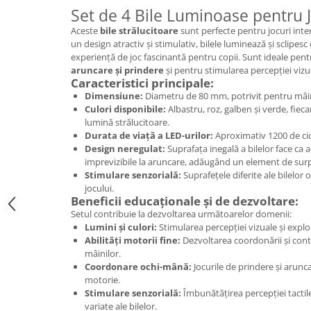
Jucarii de constructii
Set de 4 Bile Luminoase pentru J
Puzzle
Aceste
bile strălucitoare
sunt perfecte pentru jocuri intera
Dezvoltare cognitiva
un design atractiv și stimulativ, bilele luminează și sclipes
experiență de joc fascinantă pentru copii. Sunt ideale pen
Jocuri matematice
aruncare și prindere
și pentru stimularea percepției vizual
Caracteristici principale:
Jucării de sortare
Dimensiune:
Diametru de 80 mm, potrivit pentru mâini
Dezvoltare psihomotrica
Culori disponibile:
Albastru, roz, galben și verde, fiec
lumină strălucitoare.
Dezvoltare proprioceptiva
Durata de viață a LED-urilor:
Aproximativ 1200 de cicl
Dezvoltare vestibulara
Design neregulat:
Suprafața inegală a bilelor face ca 
Echilibru
imprevizibile la aruncare, adăugând un element de surpri
Stimulare senzorială:
Suprafețele diferite ale bilelor 
Jucarii de echilibru
jocului.
Mingi terapeutice
Beneficii educaționale și de dezvoltare:
Module din burete
Setul contribuie la dezvoltarea următoarelor domenii:
Lumini și culori:
Stimularea percepției vizuale și explor
Motricitate fina
Abilități motorii fine:
Dezvoltarea coordonării și contr
Motricitate grosiera
mâinilor.
Coordonare ochi-mână:
Jocurile de prindere și aru
Recunoasterea formelor
motorie.
Saltele
Stimulare senzorială:
Îmbunătățirea percepției tactil
Trasee de motricitate
variate ale bilelor.