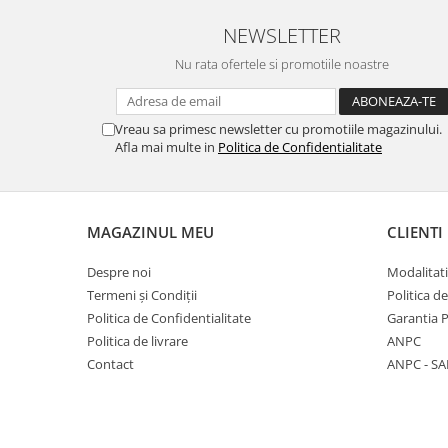
Stimulare olfactivă
Stimulare tactila
NEWSLETTER
Stimulare vizuala
Nu rata ofertele si promotiile noastre
Terapie de integrare senzorială
Vreau sa primesc newsletter cu promotiile magazinului.
Afla mai multe in
Politica de Confidentialitate
MAGAZINUL MEU
CLIENTI
Despre noi
Modalitati
Termeni și Condiții
Politica d
Politica de Confidentialitate
Garantia 
Politica de livrare
ANPC
Contact
ANPC - SA