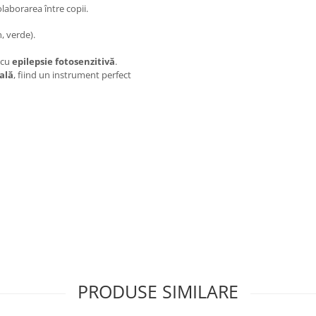
olaborarea între copii.
n, verde).
 cu
epilepsie fotosenzitivă
.
ială
, fiind un instrument perfect
PRODUSE SIMILARE