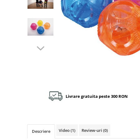
Plastilină
Vopsele
Biciclete si Triciclete
Biciclete
Accesorii
Biciclete VIKING
Biciclete Viking Challange
Biciclete Viking Explorer
Diverse
Triciclete
Camere Senzoriale
Amenajări camere senzoriale
Livrare gratuita peste 300 RON
Echipamente camere senzoriale
Oferte pentru Camere Senzoriale
Creativitate si indemanare
Cuburi și cărămizi
Video
(1)
Review-uri
(0)
Descriere
Instrumente muzicale