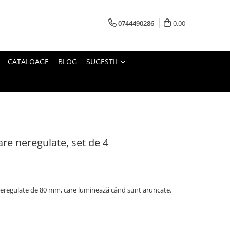
0744490286
0,00
CATALOAGE
BLOG
SUGESTII
oare neregulate, set de 4
e neregulate de 80 mm, care luminează când sunt aruncate.