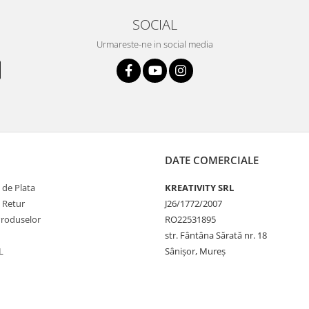
SOCIAL
Urmareste-ne in social media
DATE COMERCIALE
 de Plata
KREATIVITY SRL
e Retur
J26/1772/2007
Produselor
RO22531895
str. Fântâna Sărată nr. 18
L
Sânișor, Mureș