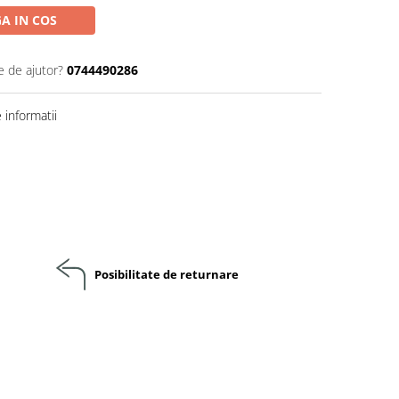
A IN COS
e de ajutor?
0744490286
informatii
Posibilitate de returnare