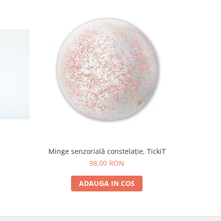
Minge senzorială constelație, TickiT
Set de 6 pl
98,00 RON
ADAUGA IN COS