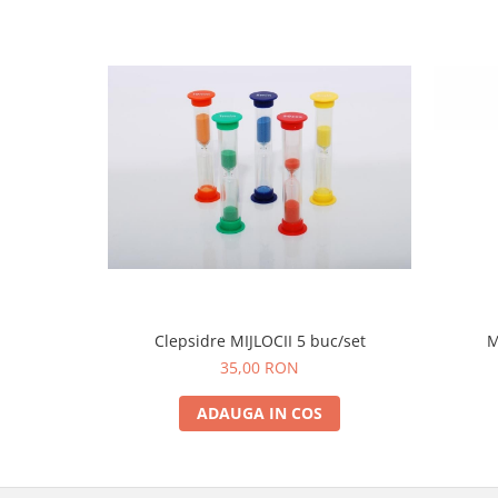
Lumini si culori
Magnetism
Matematica
Pregătire pentru școală
Pregătirea scrierii de mână
Secventialitate
Sortare si numarare
Stiinte
Mărgele de călcat HAMA
Hama Maxi Sticks
Margele HAMA MAXI
Clepsidre MIJLOCII 5 buc/set
M
Mărgele HAMA MIDI
35,00 RON
Mărgele HAMA MINI
Perceperea timpului - TimeTimer
ADAUGA IN COS
Stimulare senzoriala
Stimulare auditiva