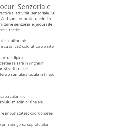
ocuri Senzoriale
ctive și activități senzoriale. Cu
c când sunt aruncate, oferind o
tru
zone senzoriale
,
jocuri de
e și tactile.
le copiilor mici.
are cu un LED colorat care emite
uri de clipire.
acestea să sară în unghiuri
ză și distracție.
oferă o stimulare tactilă în timpul
area culorilor.
olului mișcărilor fine ale
ncare îmbunătățesc coordonarea
e prin atingerea suprafețelor