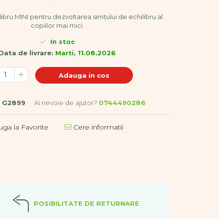
ibru MINI pentru dezvoltarea simțului de echilibru al
copiilor mai mici.
In stoc
Data de livrare:
Marti, 11.08.2026
Adauga in cos
:
G2899
Ai nevoie de ajutor?
0744490286
ga la Favorite
Cere informatii
POSIBILITATE DE RETURNARE