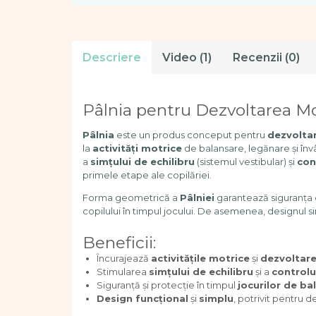
Dezvoltare cognitiva
Jocuri matematice
Jucării de sortare
Descriere
Video
(1)
Review-uri
(0)
Dezvoltare psihomotrica
Dezvoltare proprioceptiva
Dezvoltare vestibulara
Pâlnia pentru Dezvoltarea Mot
Echilibru
Jucarii de echilibru
Pâlnia
este un produs conceput pentru
dezvolta
la
activități motrice
de balansare, legănare și învârt
Mingi terapeutice
a
simțului de echilibru
(sistemul vestibular) și
con
Module din burete
primele etape ale copilăriei.
Motricitate fina
Forma geometrică a
Pâlniei
garantează siguranța c
Motricitate grosiera
copilului în timpul jocului. De asemenea, designul si
Recunoasterea formelor
Saltele
Beneficii:
Trasee de motricitate
Încurajează
activitățile motrice
și
dezvoltar
Wellness
Stimularea
simțului de echilibru
și a
controlu
Siguranță și protecție în timpul
jocurilor de ba
Diverse jucarii educative
Design funcțional
și
simplu
, potrivit pentru d
Apa si nisip