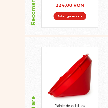
Recomandari
Pregătirea scrierii de mână
224,00 RON
Secventialitate
Sortare si numarare
Adauga in cos
Stiinte
Mărgele de călcat HAMA
Hama Maxi Sticks
Margele HAMA MAXI
Mărgele HAMA MIDI
Mărgele HAMA MINI
Perceperea timpului -
TimeTimer
Stimulare senzoriala
Stimulare auditiva
Stimulare olfactivă
Stimulare tactila
Stimulare vizuala
Terapie de integrare senzorială
Pâlnie de echilibru