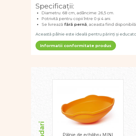
Dezvoltarea limbajului
Specificații:
Figurine
Diametru: 68 cm, adâncime: 26,5 cm.
Mobilier gradinita
Potrivită pentru copii între 0 și 4 ani.
Se livrează
fără pernă
, aceasta fiind disponibil
Montessori
Spații de joacă
Această pâlnie este ideală pentru părinți și educato
Educatie inovativa
Informatii conformitate produs
Anatomie
Comunicare
Dezvoltare timpurie
Experimente
Forme
Joc imaginativ
Jucării interactive
Lumina
Lumini si culori
Magnetism
Matematica
Pregătire pentru școală
Pâlnie de echilibru MINI