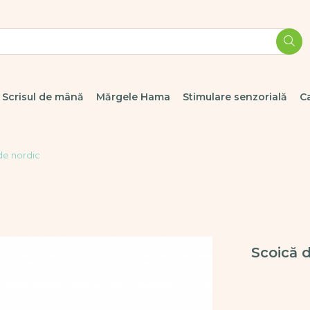
Scrisul de mână
Mărgele Hama
Stimulare senzorială
C
de nordic
Scoică 