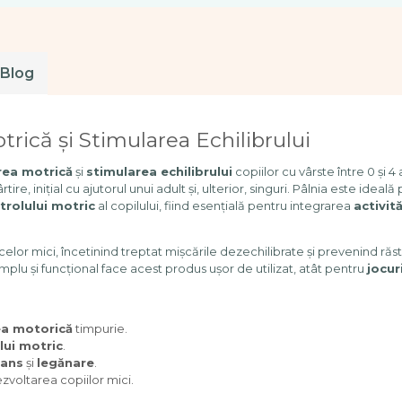
Blog
rică și Stimularea Echilibrului
rea motrică
și
stimularea echilibrului
copiilor cu vârste între 0 și 4
ire, inițial cu ajutorul unui adult și, ulterior, singuri. Pâlnia este idea
trolului motric
al copilului, fiind esențială pentru integrarea
activit
elor mici, încetinind treptat mișcările dezechilibrate și prevenind răs
mplu și funcțional face acest produs ușor de utilizat, atât pentru
jocur
ea motorică
timpurie.
lui motric
.
lans
și
legănare
.
ezvoltarea copiilor mici.