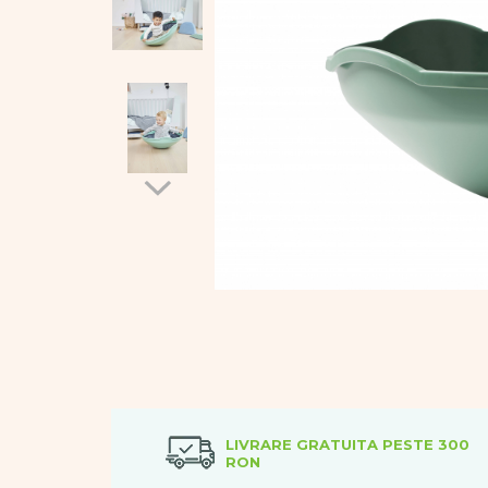
Vopsele
Biciclete si Triciclete
Biciclete
Accesorii
Biciclete VIKING
Biciclete Viking Challange
Biciclete Viking Explorer
Diverse
Triciclete
Camere Senzoriale
Amenajări camere senzoriale
Echipamente camere senzoriale
Oferte pentru Camere Senzoriale
Creativitate si indemanare
Cuburi și cărămizi
Instrumente muzicale
Jucarii de constructii
LIVRARE GRATUITA PESTE 300
RON
Puzzle