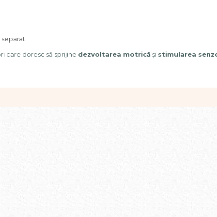
ă separat.
ri care doresc să sprijine
dezvoltarea motrică
și
stimularea senzo