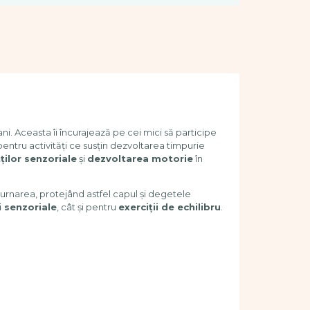
 ani. Aceasta îi încurajează pe cei mici să participe
lă pentru activități ce susțin dezvoltarea timpurie
ăților senzoriale
și
dezvoltarea motorie
în
turnarea, protejând astfel capul și degetele
i senzoriale
, cât și pentru
exerciții de echilibru
.