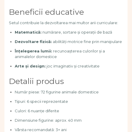
Pregătirea scrierii de mână
Secventialitate
Beneficii educative
Sortare si numarare
Stiinte
Setul contribuie la dezvoltarea mai multor arii curriculare:
Mărgele de călcat HAMA
Matematică:
numărare, sortare și operații de bază
Hama Maxi Sticks
Dezvoltare fizică:
abilități motrice fine prin manipulare
Margele HAMA MAXI
Înțelegerea lumii:
recunoașterea culorilor și a
Mărgele HAMA MIDI
animalelor domestice
Mărgele HAMA MINI
Arte și design:
joc imaginativ și creativitate
Perceperea timpului -
TimeTimer
Detalii produs
Stimulare senzoriala
Stimulare auditiva
Număr piese: 72 figurine animale domestice
Stimulare olfactivă
Tipuri: 6 specii reprezentate
Stimulare tactila
Culori: 6 nuanțe diferite
Stimulare vizuala
Terapie de integrare senzorială
Dimensiune figurine: aprox. 40 mm
Vârsta recomandată: 3+ ani