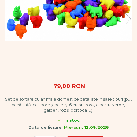
Vopsele
Biciclete si Triciclete
Biciclete
Accesorii
Biciclete VIKING
Biciclete Viking Challange
Biciclete Viking Explorer
Diverse
Triciclete
Camere Senzoriale
Amenajări camere senzoriale
79,00 RON
Echipamente camere senzoriale
Oferte pentru Camere Senzoriale
Set de sortare cu animale domestice detailate în șase tipuri (pui,
Creativitate si indemanare
vacă, rață, cal, porc și oaie) și 6 culori (roșu, albasru, verde,
Cuburi și cărămizi
galben, roz și portocaliu).
Instrumente muzicale
In stoc
Jucarii de constructii
Data de livrare:
Miercuri, 12.08.2026
Puzzle