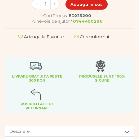
Dezvoltare cognitiva
Adauga in cos
Jocuri matematice
Cod Produs:
EDX13200
Jucării de sortare
Ai nevoie de ajutor?
0744490286
Dezvoltare psihomotrica
Adauga la Favorite
Cere informatii
Dezvoltare proprioceptiva
Dezvoltare vestibulara
Echilibru
Jucarii de echilibru
Mingi terapeutice
Module din burete
LIVRARE GRATUITA PESTE
PRODUSELE SUNT 100%
300 RON
SIGURE
Motricitate fina
Motricitate grosiera
Recunoasterea formelor
Saltele
POSIBILITATE DE
RETURNARE
Trasee de motricitate
Wellness
Diverse jucarii educative
Descriere
Apa si nisip