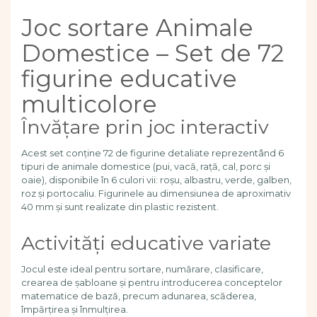
Dezvoltarea limbajului
Joc sortare Animale
Figurine
Mobilier gradinita
Domestice – Set de 72
Montessori
figurine educative
Spații de joacă
Educatie inovativa
multicolore
Anatomie
Învățare prin joc interactiv
Comunicare
Dezvoltare timpurie
Acest set conține 72 de figurine detaliate reprezentând 6
tipuri de animale domestice (pui, vacă, rață, cal, porc și
Experimente
oaie), disponibile în 6 culori vii: roșu, albastru, verde, galben,
Forme
roz și portocaliu. Figurinele au dimensiunea de aproximativ
Joc imaginativ
40 mm și sunt realizate din plastic rezistent.
Jucării interactive
Lumina
Activități educative variate
Lumini si culori
Magnetism
Jocul este ideal pentru sortare, numărare, clasificare,
crearea de șabloane și pentru introducerea conceptelor
Matematica
matematice de bază, precum adunarea, scăderea,
Pregătire pentru școală
împărțirea și înmulțirea.