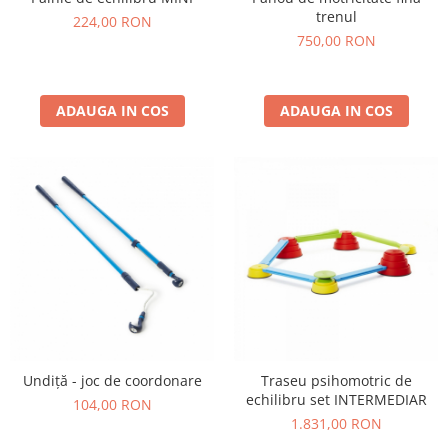
Jucarii de constructii
trenul
224,00 RON
Puzzle
750,00 RON
Dezvoltare cognitiva
Jocuri matematice
ADAUGA IN COS
ADAUGA IN COS
Jucării de sortare
Dezvoltare psihomotrica
Dezvoltare proprioceptiva
Dezvoltare vestibulara
Echilibru
Jucarii de echilibru
Mingi terapeutice
Module din burete
Motricitate fina
Motricitate grosiera
Undiță - joc de coordonare
Traseu psihomotric de
Recunoasterea formelor
echilibru set INTERMEDIAR
104,00 RON
Saltele
1.831,00 RON
Trasee de motricitate