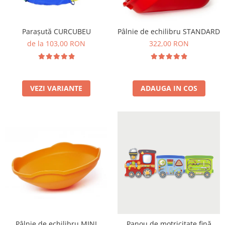
Plastilină
Vopsele
Biciclete si Triciclete
Parașută CURCUBEU
Pâlnie de echilibru STANDARD
Biciclete
de la 103,00 RON
322,00 RON
Accesorii
Biciclete VIKING
Biciclete Viking Challange
VEZI VARIANTE
ADAUGA IN COS
Biciclete Viking Explorer
Diverse
Triciclete
Camere Senzoriale
Amenajări camere senzoriale
Echipamente camere senzoriale
Oferte pentru Camere Senzoriale
Creativitate si indemanare
Cuburi și cărămizi
Instrumente muzicale
Pâlnie de echilibru MINI
Panou de motricitate fină