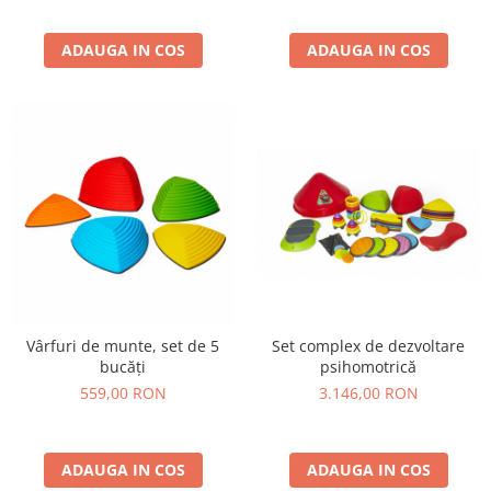
Wellness
Diverse jucarii educative
ADAUGA IN COS
ADAUGA IN COS
Apa si nisip
Dezvoltarea limbajului
Figurine
Mobilier gradinita
Montessori
Spații de joacă
Educatie inovativa
Anatomie
Comunicare
Dezvoltare timpurie
Set complex de dezvoltare
Vârfuri de munte, set de 5
psihomotrică
bucăți
Experimente
3.146,00 RON
559,00 RON
Forme
Joc imaginativ
Jucării interactive
ADAUGA IN COS
ADAUGA IN COS
Lumina