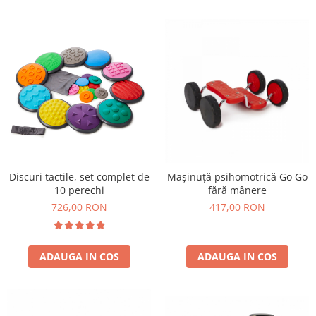
Lumini si culori
Magnetism
Matematica
Pregătire pentru școală
Pregătirea scrierii de mână
Secventialitate
Sortare si numarare
Stiinte
Mărgele de călcat HAMA
Discuri tactile, set complet de
Mașinuță psihomotrică Go Go
Hama Maxi Sticks
10 perechi
fără mânere
Margele HAMA MAXI
726,00 RON
417,00 RON
Mărgele HAMA MIDI
Mărgele HAMA MINI
Perceperea timpului - TimeTimer
ADAUGA IN COS
ADAUGA IN COS
Stimulare senzoriala
Stimulare auditiva