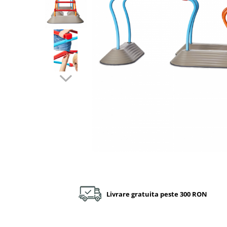
Plastilină
Vopsele
Biciclete si Triciclete
Biciclete
Accesorii
Biciclete VIKING
Biciclete Viking Challange
Biciclete Viking Explorer
Diverse
Triciclete
Camere Senzoriale
Amenajări camere senzoriale
Echipamente camere senzoriale
Oferte pentru Camere Senzoriale
Creativitate si indemanare
Livrare gratuita peste 300 RON
Cuburi și cărămizi
Instrumente muzicale