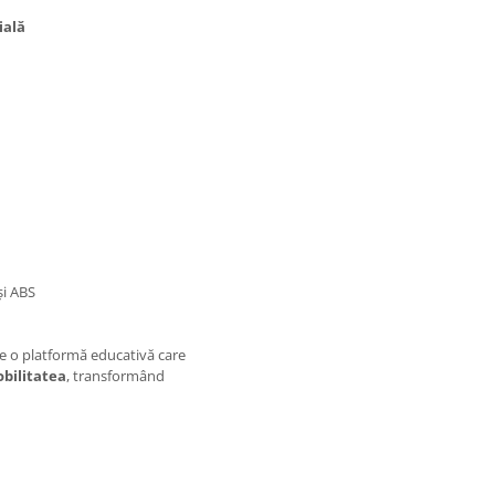
ială
și ABS
e o platformă educativă care
bilitatea
, transformând