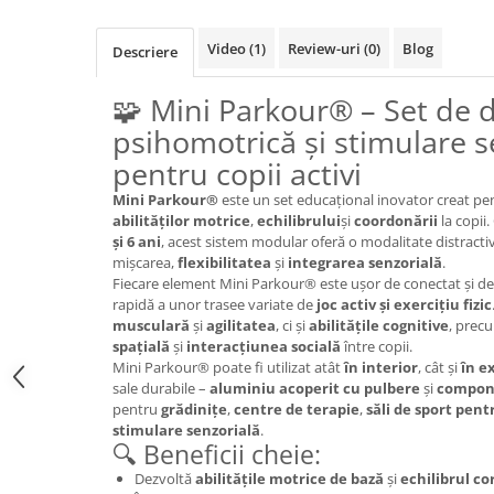
Jucarii de constructii
Puzzle
Video
(1)
Review-uri
(0)
Blog
Descriere
Dezvoltare cognitiva
🧩 Mini Parkour® – Set de 
Jocuri matematice
psihomotrică și stimulare s
Jucării de sortare
Dezvoltare psihomotrica
pentru copii activi
Dezvoltare proprioceptiva
Mini Parkour®
este un set educațional inovator creat pen
abilităților motrice
,
echilibrului
și
coordonării
la copii
Dezvoltare vestibulara
și 6 ani
, acest sistem modular oferă o modalitate distractiv
Echilibru
mișcarea,
flexibilitatea
și
integrarea senzorială
.
Jucarii de echilibru
Fiecare element Mini Parkour® este ușor de conectat și d
rapidă a unor trasee variate de
joc activ și exercițiu fizic
Mingi terapeutice
musculară
și
agilitatea
, ci și
abilitățile cognitive
, pre
Module din burete
spațială
și
interacțiunea socială
între copii.
Motricitate fina
Mini Parkour® poate fi utilizat atât
în interior
, cât și
în e
sale durabile –
aluminiu acoperit cu pulbere
și
compone
Motricitate grosiera
pentru
grădinițe
,
centre de terapie
,
săli de sport pent
Recunoasterea formelor
stimulare senzorială
.
🔍 Beneficii cheie:
Saltele
Dezvoltă
abilitățile motrice de bază
și
echilibrul co
Trasee de motricitate