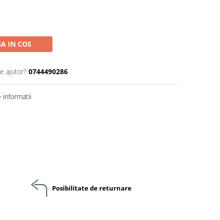
A IN COS
e ajutor?
0744490286
informatii
Posibilitate de returnare