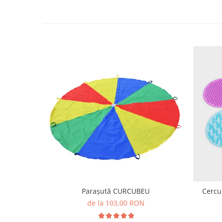
Lumini si culori
Magnetism
Matematica
Pregătire pentru școală
Pregătirea scrierii de mână
Secventialitate
Sortare si numarare
Stiinte
Mărgele de călcat HAMA
Hama Maxi Sticks
Margele HAMA MAXI
Mărgele HAMA MIDI
Mărgele HAMA MINI
Perceperea timpului - TimeTimer
Parașută CURCUBEU
Cercur
Stimulare senzoriala
de la 103,00 RON
Stimulare auditiva