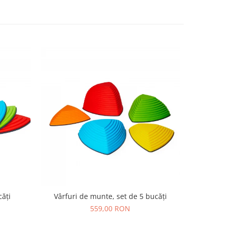
căți
Vârfuri de munte, set de 5 bucăți
Set comple
559,00 RON