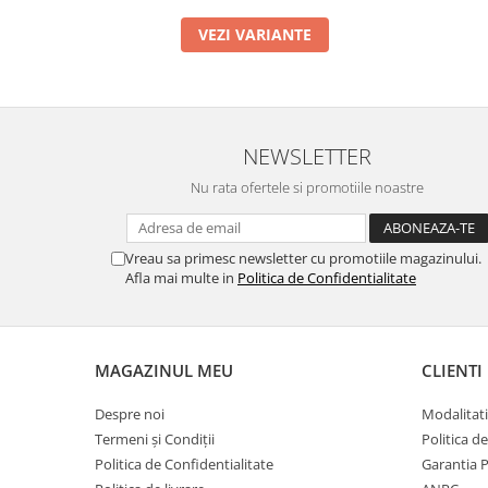
Stimulare olfactivă
Stimulare tactila
VEZI VARIANTE
Stimulare vizuala
Terapie de integrare senzorială
NEWSLETTER
Nu rata ofertele si promotiile noastre
Vreau sa primesc newsletter cu promotiile magazinului.
Afla mai multe in
Politica de Confidentialitate
MAGAZINUL MEU
CLIENTI
Despre noi
Modalitati
Termeni și Condiții
Politica d
Politica de Confidentialitate
Garantia 