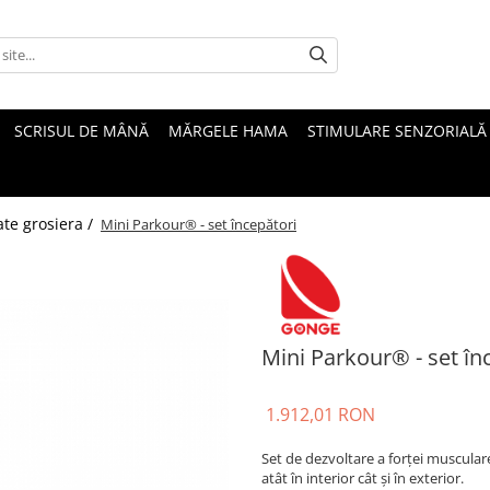
SCRISUL DE MÂNĂ
MĂRGELE HAMA
STIMULARE SENZORIALĂ
ate grosiera /
Mini Parkour® - set începători
Mini Parkour® - set în
1.912,01 RON
Set de dezvoltare a forței musculare ș
atât în interior cât și în exterior.