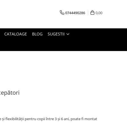
0744490286
0,00
CATALOAGE
BLOG
SUGESTII
cepători
i flexibilității pentru copii între 3 și 6 ani, poate fi montat