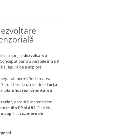
dezvoltare
enzorială
tru a sprijini
dezvoltarea
. Conceput pentru vârstele între
3
ă și sigură de a explora
e separat, permițând crearea
. Setul stimulează nu doar
forța
cum
planificarea
,
orientarea
xterior
, datorită materialelor
nte din PP și ABS
. Este ideal
ru copii
sau
camere de
rporal