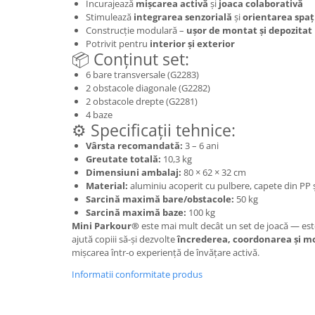
Încurajează
mișcarea activă
și
joaca colaborativă
Wellness
Stimulează
integrarea senzorială
și
orientarea spaț
Diverse jucarii educative
Construcție modulară –
ușor de montat și depozitat
Potrivit pentru
interior și exterior
Apa si nisip
📦 Conținut set:
Dezvoltarea limbajului
6 bare transversale (G2283)
Figurine
2 obstacole diagonale (G2282)
2 obstacole drepte (G2281)
Mobilier gradinita
4 baze
Montessori
⚙️ Specificații tehnice:
Spații de joacă
Vârsta recomandată:
3 – 6 ani
Greutate totală:
10,3 kg
Educatie inovativa
Dimensiuni ambalaj:
80 × 62 × 32 cm
Anatomie
Material:
aluminiu acoperit cu pulbere, capete din PP 
Sarcină maximă bare/obstacole:
50 kg
Comunicare
Sarcină maximă baze:
100 kg
Dezvoltare timpurie
Mini Parkour®
este mai mult decât un set de joacă — est
Experimente
ajută copiii să-și dezvolte
încrederea, coordonarea și mo
mișcarea într-o experiență de învățare activă.
Forme
Joc imaginativ
Informatii conformitate produs
Jucării interactive
Lumina