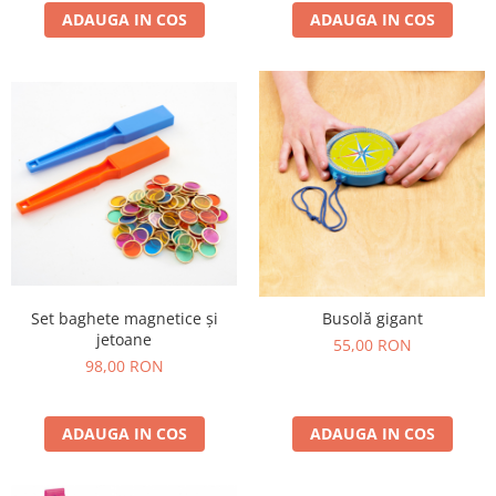
Wellness
ADAUGA IN COS
ADAUGA IN COS
Diverse jucarii educative
Apa si nisip
Dezvoltarea limbajului
Figurine
Mobilier gradinita
Montessori
Spații de joacă
Educatie inovativa
Anatomie
Comunicare
Set baghete magnetice și
Busolă gigant
jetoane
Dezvoltare timpurie
55,00 RON
98,00 RON
Experimente
Forme
Joc imaginativ
ADAUGA IN COS
ADAUGA IN COS
Jucării interactive
Lumina