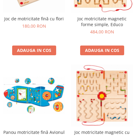
Plastilină
Vopsele
Biciclete si Triciclete
Joc de motricitate fină cu flori
Joc motricitate magnetic
forme simple, Educo
Biciclete
180,00 RON
484,00 RON
Accesorii
Biciclete VIKING
Biciclete Viking Challange
ADAUGA IN COS
ADAUGA IN COS
Biciclete Viking Explorer
Diverse
Triciclete
Camere Senzoriale
Amenajări camere senzoriale
Echipamente camere senzoriale
Oferte pentru Camere Senzoriale
Creativitate si indemanare
Cuburi și cărămizi
Instrumente muzicale
Panou motricitate fină Avionul
Joc motricitate magnetic cu