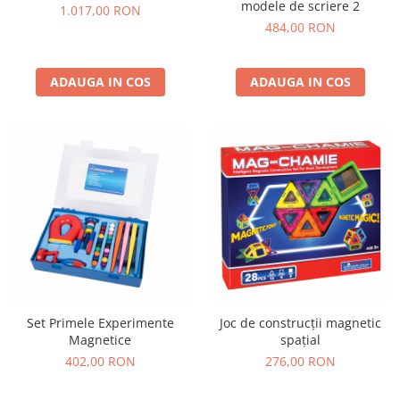
modele de scriere 2
1.017,00 RON
Jucarii de constructii
484,00 RON
Puzzle
Dezvoltare cognitiva
ADAUGA IN COS
ADAUGA IN COS
Jocuri matematice
Jucării de sortare
Dezvoltare psihomotrica
Dezvoltare proprioceptiva
Dezvoltare vestibulara
Echilibru
Jucarii de echilibru
Mingi terapeutice
Module din burete
Motricitate fina
Motricitate grosiera
Set Primele Experimente
Joc de construcții magnetic
Magnetice
spațial
Recunoasterea formelor
402,00 RON
276,00 RON
Saltele
Trasee de motricitate