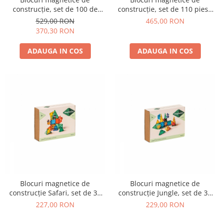
construcție, set de 100 de
construcție, set de 110 piese
piese
cu sclipici
529,00 RON
465,00 RON
370,30 RON
ADAUGA IN COS
ADAUGA IN COS
Blocuri magnetice de
Blocuri magnetice de
construcție Safari, set de 38
construcție Jungle, set de 38
de piese
de piese
227,00 RON
229,00 RON