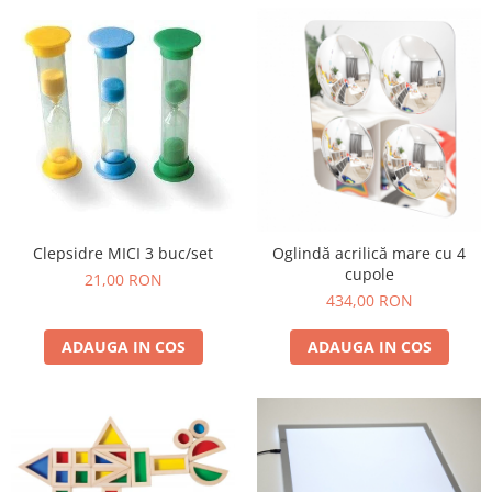
Wellness
Diverse jucarii educative
Apa si nisip
Dezvoltarea limbajului
Figurine
Mobilier gradinita
Montessori
Spații de joacă
Educatie inovativa
Clepsidre MICI 3 buc/set
Oglindă acrilică mare cu 4
cupole
21,00 RON
Anatomie
434,00 RON
Comunicare
Dezvoltare timpurie
ADAUGA IN COS
ADAUGA IN COS
Experimente
Forme
Joc imaginativ
Jucării interactive
Lumina