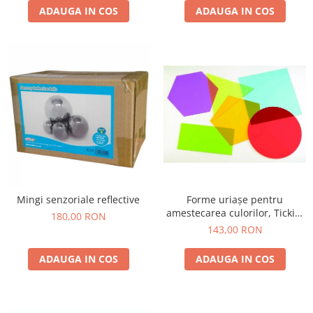
ADAUGA IN COS
ADAUGA IN COS
Forme uriașe pentru
Mingi senzoriale reflective
amestecarea culorilor, TickiT,
180,00 RON
set de 6 elemente, multicolor
143,00 RON
ADAUGA IN COS
ADAUGA IN COS