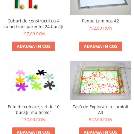
Lumini si culori
Magnetism
Cuburi de construcții cu 4
Panou Luminos A2
Matematica
culori transparente, 24 bucăți
792,00 RON
Pregătire pentru școală
197,00 RON
Pregătirea scrierii de mână
Secventialitate
ADAUGA IN COS
ADAUGA IN COS
Sortare si numarare
Stiinte
Mărgele de călcat HAMA
Hama Maxi Sticks
Margele HAMA MAXI
Mărgele HAMA MIDI
Mărgele HAMA MINI
Tavă de Explorare a Luminii
Pete de culoare, set de 10
Perceperea timpului - TimeTimer
A3
bucăți, multicolor
Stimulare senzoriala
522,00 RON
137,00 RON
Stimulare auditiva
ADAUGA IN COS
ADAUGA IN COS