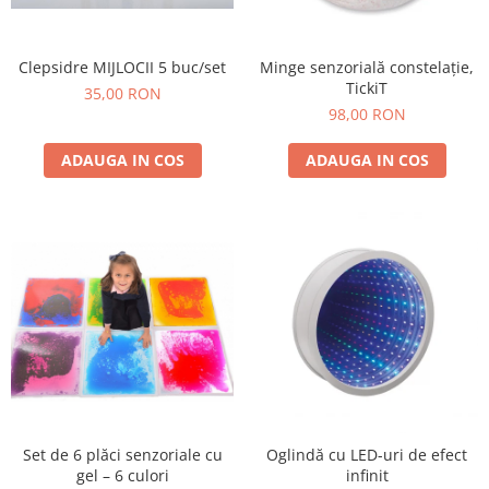
Plastilină
Vopsele
Biciclete si Triciclete
Clepsidre MIJLOCII 5 buc/set
Minge senzorială constelație,
TickiT
35,00 RON
Biciclete
98,00 RON
Accesorii
Biciclete VIKING
ADAUGA IN COS
ADAUGA IN COS
Biciclete Viking Challange
Biciclete Viking Explorer
Diverse
Triciclete
Camere Senzoriale
Amenajări camere senzoriale
Echipamente camere senzoriale
Oferte pentru Camere Senzoriale
Creativitate si indemanare
Cuburi și cărămizi
Set de 6 plăci senzoriale cu
Oglindă cu LED-uri de efect
Instrumente muzicale
gel – 6 culori
infinit