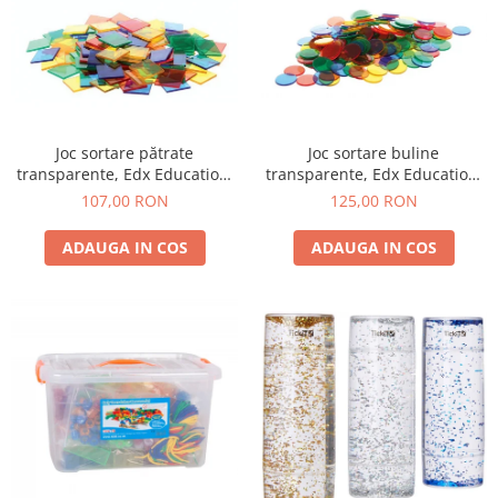
Joc sortare pătrate
Joc sortare buline
transparente, Edx Education,
transparente, Edx Education,
set de 300 bucăți
set de 500 bucăți, multicolor
107,00 RON
125,00 RON
ADAUGA IN COS
ADAUGA IN COS