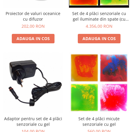
Proiector de valuri oceanice
Set de 4 plăci senzoriale cu
cu difuzor
gel iluminate din spate (cu
adaptor)
202,00 RON
4.356,00 RON
ADAUGA IN COS
ADAUGA IN COS
Adaptor pentru set de 4 plăci
Set de 4 plăci micuțe
senzoriale cu gel
senzoriale cu gel
104,00 RON
560,00 RON