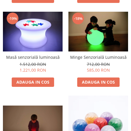
Stimulare olfactivă
Stimulare tactila
Stimulare vizuala
-18%
-19%
Terapie de integrare senzorială
Masă senzorială luminoasă
Minge Senzorială Luminoasă
1.512,00 RON
712,00 RON
1.221,00 RON
585,00 RON
ADAUGA IN COS
ADAUGA IN COS