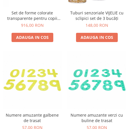
Tuburi senzoriale VIJELIE cu
Set de forme colorate
sclipici set de 3 bucăți
transparente pentru copii
mici, 634 bucăți
148,00 RON
916,00 RON
ADAUGA IN COS
ADAUGA IN COS
Numere amuzante galbene
Numere amuzante verzi cu
de trasat
buline de trasat
57,00 RON
57,00 RON