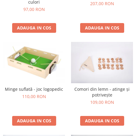
culori
207,00 RON
Jucarii de constructii
97,00 RON
Puzzle
Dezvoltare cognitiva
ADAUGA IN COS
ADAUGA IN COS
Jocuri matematice
Jucării de sortare
Dezvoltare psihomotrica
Dezvoltare proprioceptiva
Dezvoltare vestibulara
Echilibru
Jucarii de echilibru
Mingi terapeutice
Minge suflată - joc logopedic
Comori din lemn - atinge și
Module din burete
potrivește
110,00 RON
Motricitate fina
109,00 RON
Motricitate grosiera
Recunoasterea formelor
ADAUGA IN COS
ADAUGA IN COS
Saltele
Trasee de motricitate