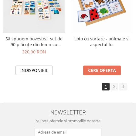
Să spunem povestea, set de
Loto cu sortare - animale și
90 plăcuțe din lemn cu
aspectul lor
imagini
320,00 RON
INDISPONIBIL
CERE OFERTA
1
2
NEWSLETTER
Nu rata ofertele si promotiile noastre