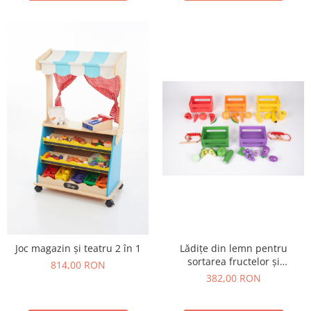
Lădițe din lemn pentru
Joc magazin și teatru 2 în 1
sortarea fructelor și
814,00 RON
legumelor
382,00 RON