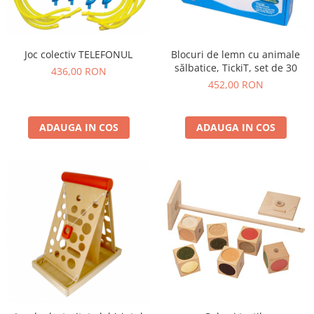
Lumini si culori
Magnetism
Matematica
Joc colectiv TELEFONUL
Blocuri de lemn cu animale
sălbatice, TickiT, set de 30
Pregătire pentru școală
436,00 RON
452,00 RON
Pregătirea scrierii de mână
Secventialitate
Sortare si numarare
ADAUGA IN COS
ADAUGA IN COS
Stiinte
Mărgele de călcat HAMA
Hama Maxi Sticks
Margele HAMA MAXI
Mărgele HAMA MIDI
Mărgele HAMA MINI
Perceperea timpului - TimeTimer
Stimulare senzoriala
Stimulare auditiva