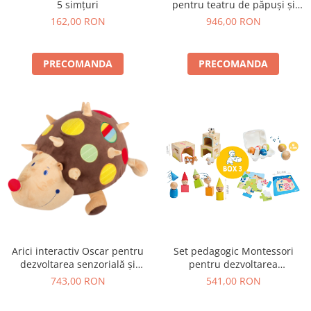
5 simțuri
pentru teatru de păpuși și
jocuri de rol
162,00 RON
946,00 RON
PRECOMANDA
PRECOMANDA
Arici interactiv Oscar pentru
Set pedagogic Montessori
dezvoltarea senzorială și
pentru dezvoltarea
motrică
vocabularului copiilor
743,00 RON
541,00 RON