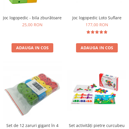
Plastilină
Vopsele
Biciclete si Triciclete
Joc logopedic Loto Suflare
Joc logopedic - bila zburătoare
177,00 RON
Biciclete
25,00 RON
Accesorii
Biciclete VIKING
Biciclete Viking Challange
ADAUGA IN COS
ADAUGA IN COS
Biciclete Viking Explorer
Diverse
Triciclete
Camere Senzoriale
Amenajări camere senzoriale
Echipamente camere senzoriale
Oferte pentru Camere Senzoriale
Creativitate si indemanare
Cuburi și cărămizi
Instrumente muzicale
Set activități pietre curcubeu
Set de 12 zaruri gigant în 4