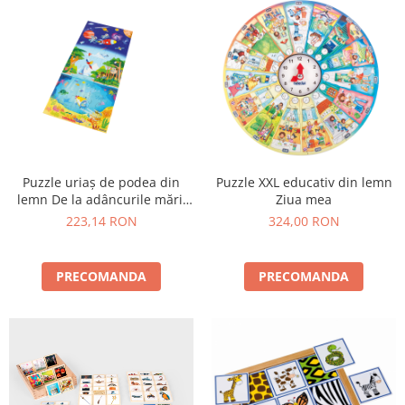
Puzzle uriaș de podea din
Puzzle XXL educativ din lemn
lemn De la adâncurile mării
Ziua mea
până în cosmos
223,14 RON
324,00 RON
PRECOMANDA
PRECOMANDA