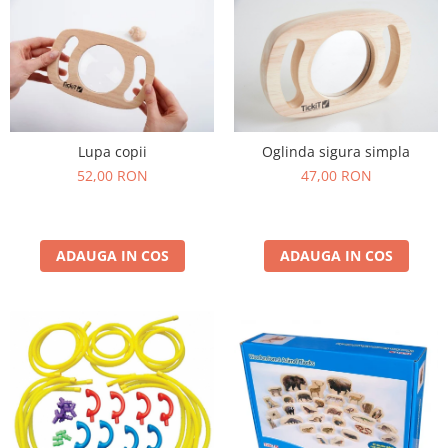
Wellness
Diverse jucarii educative
Apa si nisip
Dezvoltarea limbajului
Figurine
Mobilier gradinita
Lupa copii
Oglinda sigura simpla
52,00 RON
47,00 RON
Montessori
Spații de joacă
Educatie inovativa
ADAUGA IN COS
ADAUGA IN COS
Anatomie
Comunicare
Dezvoltare timpurie
Experimente
Forme
Joc imaginativ
Jucării interactive
Lumina