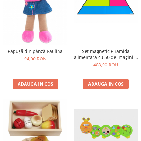
Păpușă din pânză Paulina
Set magnetic Piramida
alimentară cu 50 de imagini și
94,00 RON
carte de lucru
483,00 RON
ADAUGA IN COS
ADAUGA IN COS