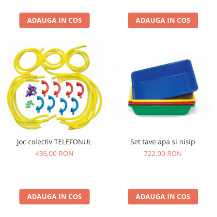
Jucarii de constructii
Puzzle
ADAUGA IN COS
ADAUGA IN COS
Dezvoltare cognitiva
Jocuri matematice
Jucării de sortare
Dezvoltare psihomotrica
Dezvoltare proprioceptiva
Dezvoltare vestibulara
Echilibru
Jucarii de echilibru
Mingi terapeutice
Set tave apa si nisip
Joc colectiv TELEFONUL
Module din burete
722,00 RON
436,00 RON
Motricitate fina
Motricitate grosiera
Recunoasterea formelor
ADAUGA IN COS
ADAUGA IN COS
Saltele
Trasee de motricitate