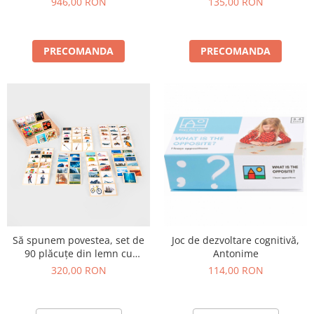
946,00 RON
135,00 RON
PRECOMANDA
PRECOMANDA
Să spunem povestea, set de
Joc de dezvoltare cognitivă,
90 plăcuțe din lemn cu
Antonime
imagini
320,00 RON
114,00 RON