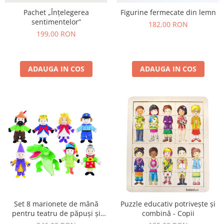
Pachet „Înțelegerea
Figurine fermecate din lemn
sentimentelor”
182,00 RON
199,00 RON
ADAUGA IN COS
ADAUGA IN COS
Set 8 marionete de mână
Puzzle educativ potrivește și
pentru teatru de păpuși și
combină - Copii
jocuri de rol