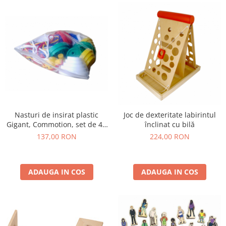
Wellness
Diverse jucarii educative
Apa si nisip
Dezvoltarea limbajului
Figurine
Mobilier gradinita
Montessori
Spații de joacă
Nasturi de insirat plastic
Joc de dexteritate labirintul
Educatie inovativa
Gigant, Commotion, set de 44
înclinat cu bilă
Anatomie
bucati, multicolor
137,00 RON
224,00 RON
Comunicare
Dezvoltare timpurie
Experimente
ADAUGA IN COS
ADAUGA IN COS
Forme
Joc imaginativ
Jucării interactive
Lumina