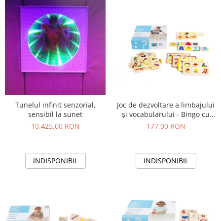
Tunelul infinit senzorial,
Joc de dezvoltare a limbajului
sensibil la sunet
și vocabularului - Bingo cu
cuvinte
10.425,00 RON
177,00 RON
INDISPONIBIL
INDISPONIBIL