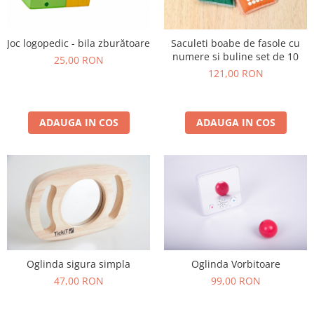
Plastilină
Vopsele
Biciclete si Triciclete
Joc logopedic - bila zburătoare
Saculeti boabe de fasole cu
numere si buline set de 10
Biciclete
25,00 RON
121,00 RON
Accesorii
Biciclete VIKING
Biciclete Viking Challange
ADAUGA IN COS
ADAUGA IN COS
Biciclete Viking Explorer
Diverse
Triciclete
Camere Senzoriale
Amenajări camere senzoriale
Echipamente camere senzoriale
Oferte pentru Camere Senzoriale
Creativitate si indemanare
Oglinda sigura simpla
Oglinda Vorbitoare
47,00 RON
99,00 RON
Cuburi și cărămizi
Instrumente muzicale