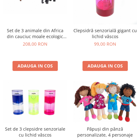
Stimulare olfactivă
Stimulare tactila
Stimulare vizuala
Terapie de integrare senzorială
Set de 3 animale din Africa
Clepsidră senzorială gigant cu
din cauciuc moale ecologic
lichid vâscos
dimensiune medie 21cm
208,00 RON
99,00 RON
ADAUGA IN COS
ADAUGA IN COS
Set de 3 clepsidre senzoriale
Păpuși din pânză
cu lichid vâscos
personalizate, 4 personaje