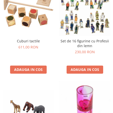
Lumini si culori
Magnetism
Matematica
Pregătire pentru școală
Pregătirea scrierii de mână
Secventialitate
Cuburi tactile
Set de 16 figurine cu Profesii
Sortare si numarare
din lemn
611,00 RON
Stiinte
230,00 RON
Mărgele de călcat HAMA
Hama Maxi Sticks
ADAUGA IN COS
ADAUGA IN COS
Margele HAMA MAXI
Mărgele HAMA MIDI
Mărgele HAMA MINI
Perceperea timpului - TimeTimer
Stimulare senzoriala
Stimulare auditiva