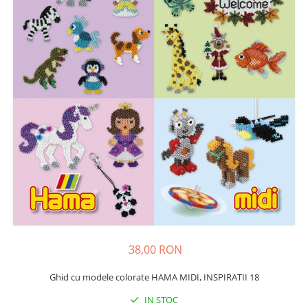
Plastilină
Vopsele
Biciclete si Triciclete
Biciclete
Accesorii
Biciclete VIKING
Biciclete Viking Challange
Biciclete Viking Explorer
Diverse
Triciclete
Camere Senzoriale
Amenajări camere senzoriale
Echipamente camere senzoriale
Oferte pentru Camere Senzoriale
38,00 RON
Creativitate si indemanare
Ghid cu modele colorate HAMA MIDI, INSPIRATII 18
Cuburi și cărămizi
Instrumente muzicale
IN STOC