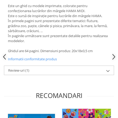
Wellness
Este un ghid cu modele imprimate, colorate pentru
confecționarea lucrărilor din mărgele HAMA MIDI.
Diverse jucarii educative
Este o sursă de inspirație pentru lucrările din mărgele HAMA.
Apa si nisip
În primele pagini sunt prezentate diferite tematici: fluture,
grădina zoo, paște, câinele și pisica, primăvara, la mare, la fermă,
Dezvoltarea limbajului
sărbătoare, crăciuni, ...
Figurine
În paginile următoare sunt prezentate detaliile pentru realizarea
Mobilier gradinita
modelelor.
Montessori
Ghidul are 64 pagini. Dimensiuni produs: 20x18x0,5 cm
Spații de joacă
Informatii conformitate produs
Educatie inovativa
Anatomie
Review-uri
(1)
Comunicare
Dezvoltare timpurie
Experimente
RECOMANDARI
Forme
Joc imaginativ
Jucării interactive
Lumina