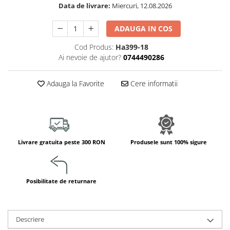
Data de livrare:
Miercuri, 12.08.2026
Jucarii de constructii
Puzzle
ADAUGA IN COS
Dezvoltare cognitiva
Cod Produs:
Ha399-18
Jocuri matematice
Ai nevoie de ajutor?
0744490286
Jucării de sortare
Dezvoltare psihomotrica
Adauga la Favorite
Cere informatii
Dezvoltare proprioceptiva
Dezvoltare vestibulara
Echilibru
Jucarii de echilibru
Livrare gratuita peste 300 RON
Produsele sunt 100% sigure
Mingi terapeutice
Module din burete
Motricitate fina
Posibilitate de returnare
Motricitate grosiera
Recunoasterea formelor
Saltele
Descriere
Trasee de motricitate