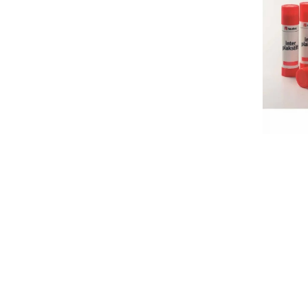
Plastilină
Vopsele
Biciclete si Triciclete
Biciclete
Accesorii
Biciclete VIKING
Biciclete Viking Challange
Biciclete Viking Explorer
Diverse
Triciclete
Camere Senzoriale
Amenajări camere senzoriale
Echipamente camere senzoriale
Oferte pentru Camere Senzoriale
Creativitate si indemanare
Cuburi și cărămizi
Instrumente muzicale