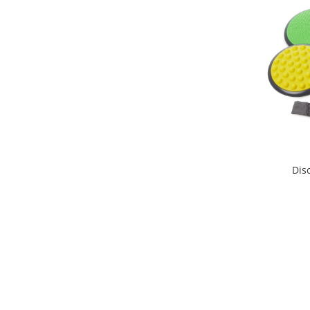
Jucarii de constructii
Puzzle
Dezvoltare cognitiva
Jocuri matematice
Jucării de sortare
Dezvoltare psihomotrica
Dezvoltare proprioceptiva
Dezvoltare vestibulara
Echilibru
Disc
Jucarii de echilibru
Mingi terapeutice
Module din burete
Motricitate fina
Motricitate grosiera
Recunoasterea formelor
Saltele
Trasee de motricitate