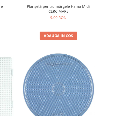
re
Planșetă pentru mărgele Hama Midi
CERC MARE
9,00 RON
ADAUGA IN COS