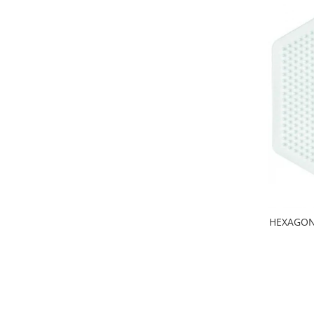
Wellness
Diverse jucarii educative
Apa si nisip
Dezvoltarea limbajului
Figurine
Mobilier gradinita
Montessori
Spații de joacă
Educatie inovativa
Anatomie
Comunicare
Dezvoltare timpurie
HEXAGON 
Experimente
Forme
Joc imaginativ
Jucării interactive
Lumina