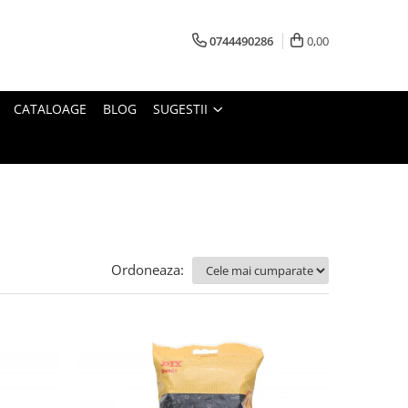
0744490286
0,00
CATALOAGE
BLOG
SUGESTII
Ordoneaza: