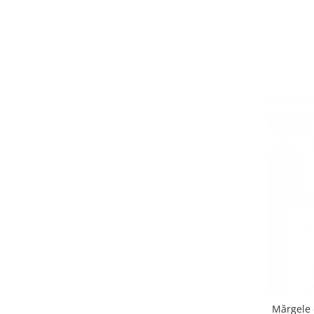
Stimulare olfactivă
Stimulare tactila
Stimulare vizuala
Terapie de integrare senzorială
Mărgele 