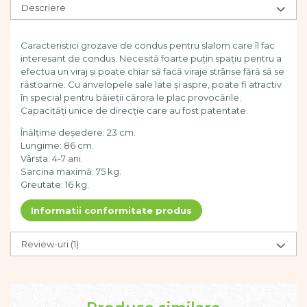
Descriere
Dezvoltarea limbajului
Figurine
Mobilier gradinita
Caracteristici grozave de condus pentru slalom care îl fac
Montessori
interesant de condus. Necesită foarte puțin spațiu pentru a
efectua un viraj și poate chiar să facă viraje strânse fără să se
Spații de joacă
răstoarne. Cu anvelopele sale late și aspre, poate fi atractiv
Educatie inovativa
în special pentru băieții cărora le plac provocările.
Capacități unice de direcție care au fost patentate.
Anatomie
Comunicare
Înălțime deședere: 23 cm.
Dezvoltare timpurie
Lungime: 86 cm.
Vârsta: 4-7 ani.
Experimente
Sarcina maximă: 75 kg.
Forme
Greutate: 16 kg.
Joc imaginativ
Informatii conformitate produs
Jucării interactive
Lumina
Lumini si culori
Review-uri
(1)
Magnetism
Matematica
Pregătire pentru școală