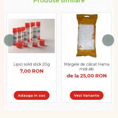
Produse similare
Pregătirea scrierii de mână
Secventialitate
Sortare si numarare
Stiinte
Mărgele de călcat HAMA
Hama Maxi Sticks
Margele HAMA MAXI
Mărgele HAMA MIDI
Mărgele HAMA MINI
Perceperea timpului -
Lipici solid stick 20g
Mărgele de călcat Hama
TimeTimer
midi alb
7,00 RON
Stimulare senzoriala
de la 25,00 RON
Stimulare auditiva
Stimulare olfactivă
Stimulare tactila
Adauga in cos
Vezi Variante
Stimulare vizuala
Terapie de integrare senzorială