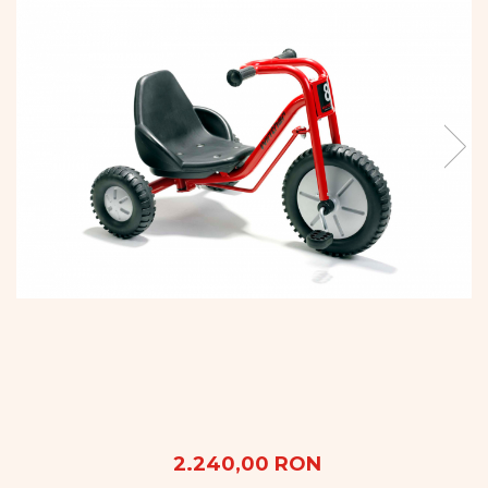
Vopsele
Biciclete si Triciclete
Biciclete
Accesorii
Biciclete VIKING
Biciclete Viking Challange
Biciclete Viking Explorer
Diverse
Triciclete
Camere Senzoriale
Amenajări camere senzoriale
Echipamente camere senzoriale
Oferte pentru Camere Senzoriale
Creativitate si indemanare
Cuburi și cărămizi
Instrumente muzicale
Jucarii de constructii
2.240,00 RON
Puzzle