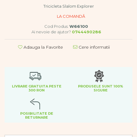
Dezvoltare cognitiva
Tricicleta Slalom Explorer
Jocuri matematice
Jucării de sortare
Cod Produs:
W66100
Dezvoltare psihomotrica
Ai nevoie de ajutor?
0744490286
Dezvoltare proprioceptiva
Dezvoltare vestibulara
Adauga la Favorite
Cere informatii
Echilibru
Jucarii de echilibru
Mingi terapeutice
Module din burete
Motricitate fina
LIVRARE GRATUITA PESTE
PRODUSELE SUNT 100%
Motricitate grosiera
300 RON
SIGURE
Recunoasterea formelor
Saltele
Trasee de motricitate
POSIBILITATE DE
Wellness
RETURNARE
Diverse jucarii educative
Apa si nisip